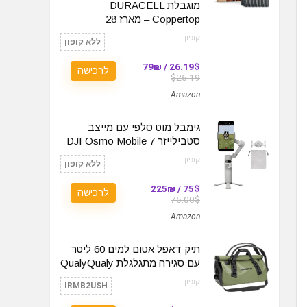
מוגבלת DURACELL
Coppertop – מארז 28
קופון:
ללא קופון
26.19$ / 79₪
לרכישה
$26.19
Amazon
גימבל מוט סלפי עם מייצב
סטבילייזר DJI Osmo Mobile 7
קופון:
ללא קופון
75$ / 225₪
לרכישה
75.00$
Amazon
תיק דאפל אטום למים 60 ליטר
עם סגירה מתגלגלת QualyQualy
קופון:
IRMB2USH