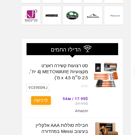
הדילז החמים
סט רצועות קשירה ראצ'ט
מקצועיות METOWARE (4 יח׳,
2.5 ס״מ x 4.5 מʼ)
קופון:
VCE9DDNJ
17.99$ / 54₪
לרכישה
29.99$
Amazon
חבילת סוללות AAA אלקליין
בעיצוב Messi במהדורה