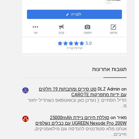
תגובות אחרונות
on
DLZ Admin
סט סירים ומחבתות 19 חלקים
עם ידיות מתפרקות CAROTE
הדיל הסתיים :( ️נעדכן כאן ובוואטסאפ כשהדיל יחזור
מ…
מאיר
on
סוללת חירום ניידת 25000mAh
UGREEN Nexode Pro 200W עם כבלים נשלפים
אנחנו מלא סטודנטים להנדסה וגם מילואמניקים,
חייבים…