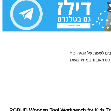
בים לשעות של הנאה וכיף
ג סט מאובזר במחיר מעולה
ROBUD Wooden Tool Workbench for Kids Toddl