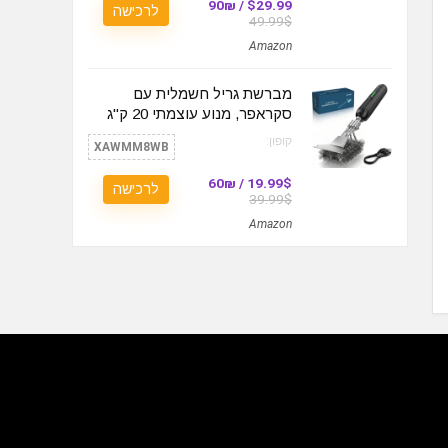
$29.99 / 90₪
לרכישה
49.99$
Amazon
מברשת גריל חשמלית עם
סקראפר, מנוע עוצמתי 20 ק"ג
קופון:
XAWMM8WB
19.99$ / 60₪
לרכישה
39.99$
Amazon