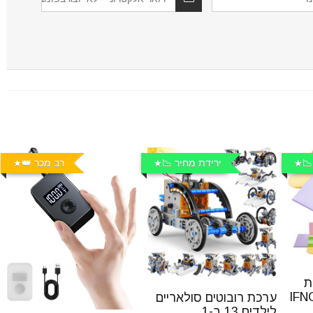
📉
ירידת מחיר 📉
רב מכר 👑
ת
IFNOW 
ערכת רובוטים סולאריים
לילדים 13 ב-1