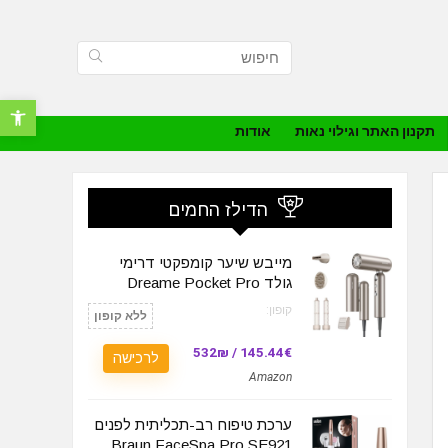
פתח סרגל נ
תקנון האתר וגילוי נאות
אודות
הדילז החמים
מייבש שיער קומפקטי דרימי
גולד Dreame Pocket Pro
קופון:
ללא קופון
145.44€ / 532₪
לרכישה
Amazon
ערכת טיפוח רב-תכליתית לפנים
Braun FaceSpa Pro SE921