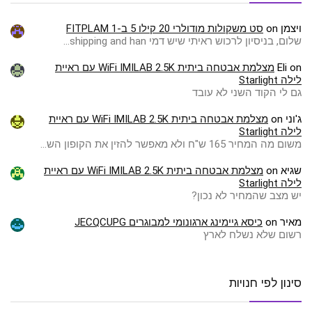
ויצמן
on
סט משקולות מודולרי 20 קילו 5 ב-1 FITPLAM
שלום, בניסיון לרכוש ראיתי שיש דמי shipping and han…
on
Eli
מצלמת אבטחה ביתית WiFi IMILAB 2.5K עם ראיית
לילה Starlight
גם לי הקוד השני לא עובד
ג'וני
on
מצלמת אבטחה ביתית WiFi IMILAB 2.5K עם ראיית
לילה Starlight
משום מה המחיר 165 ש"ח ולא מאפשר להזין את הקופון הש…
שגיא
on
מצלמת אבטחה ביתית WiFi IMILAB 2.5K עם ראיית
לילה Starlight
יש מצב שהמחיר לא נכון?
מאיר
on
כיסא גיימינג ארגונומי למבוגרים JECQCUPG
רשום שלא נשלח לארץ
סינון לפי חנויות