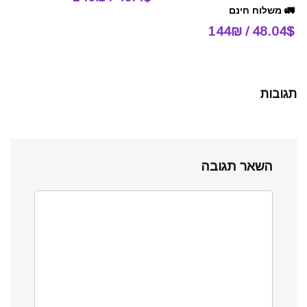
🚛 משלוח חינם
48.04$ / 144₪
תגובות
השאר תגובה