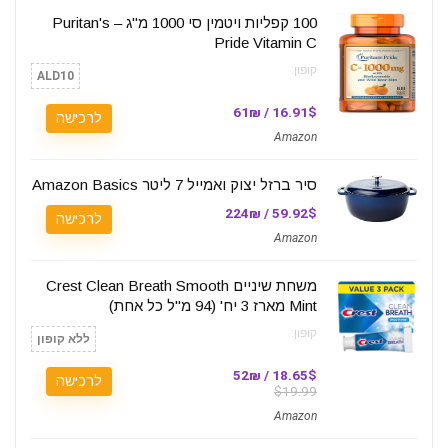
100 קפליות ויטמין סי 1000 מ"ג – Puritan's
Pride Vitamin C
קופון:
ALD10
16.91$ / 61₪
לרכישה
Amazon
סיר ברזל יצוק ואמייל 7 ליטר Amazon Basics
59.92$ / 224₪
לרכישה
Amazon
משחת שיניים Crest Clean Breath Smooth
Mint מארז 3 יח' (94 מ"ל כל אחת)
קופון:
ללא קופון
18.65$ / 52₪
לרכישה
$19.99
Amazon