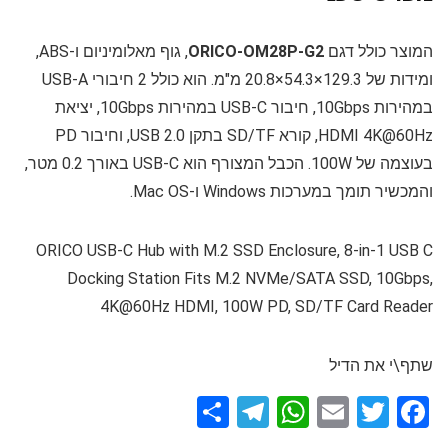
המוצר כולל דגם
ORICO-OM28P-G2
, גוף מאלומיניום ו-ABS,
ומידות של 129.3×54.3×20.8 מ"מ. הוא כולל 2 חיבורי USB-A
במהירות 10Gbps, חיבור USB-C במהירות 10Gbps, יציאת
HDMI 4K@60Hz, קורא SD/TF בתקן USB 2.0, וחיבור PD
בעוצמה של 100W. הכבל המצורף הוא USB-C באורך 0.2 מטר,
והמכשיר תומך במערכות Windows ו-Mac OS.
ORICO USB-C Hub with M.2 SSD Enclosure, 8-in-1 USB C
Docking Station Fits M.2 NVMe/SATA SSD, 10Gbps,
4K@60Hz HDMI, 100W PD, SD/TF Card Reader
שתף\י את הדיל
S
T
W
E
T
F
h
el
h
m
wi
a