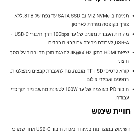
תמיכה ב-M.2 NVMe וב-SATA SSD עד נפח של 8TB, ללא
צורך בקופסה נפרדת לאחסון.
מהירות העברת נתונים של עד 10Gbps דרך חיבורי USB-C ו-
USB-A, לעבודה מהירה עם קבצים כבדים.
יציאת HDMI בתקן 4K@60Hz להצגת תוכן חד וברור על מסך
חיצוני.
קורא כרטיסי SD ו-TF מובנה, נוח להעברת קבצים ממצלמות,
רחפנים ואביזרי צילום.
חיבור PD בעוצמה של עד 100W לטעינת מחשב נייד תוך כדי
עבודה.
חוויית שימוש
השימוש במוצר נוח במיוחד בזכות חיבור USB-C אחד שמרכז