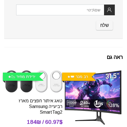
ראה גם
רב מכר 👑
ירידת מחיר 📉
טאג איתור חפצים מארז
רביעייה Samsung
SmartTag2
60.97$ / 184₪