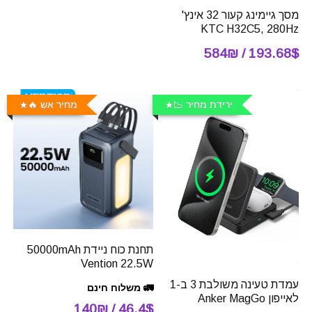
מסך גיימינג קעור 32 אינץ'
KTC H32C5, 280Hz
193.68$ / 584₪
ירידת מחיר 📉
מחיר אש 🔥
תחנת כוח ניידת 50000mAh
Vention 22.5W
עמדת טעינה משולבת 3 ב-1
🚛 משלוח חינם
לאייפון Anker MagGo
46.4$ / 140₪