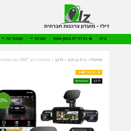
בית
🔥 כל הדילז בזמן אמת
חנויות
קטגוריות
Home
»
בית גן וחוץ
»
לרכב
»
מצלמת רכב 360° עם הקלטה קדמית ואחורית Neideso N300
רב מכר 👑
לרכב
Amazon
-23%