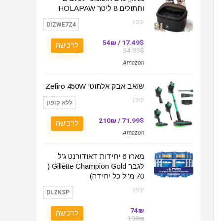
וחתולים 8 ליטר HOLAPAW
קופון:
DIZWE7Z4
17.49$ / 54₪
לרכישה
34.99$
Amazon
שואב אבק אלחוטי Zefiro 450W
קופון:
ללא קופון
71.99$ / 210₪
לרכישה
Amazon
מארז 6 יחידות דאודורנט ג'ל
לגבר Gillette Champion Gold (
70 מ"ל כל יחידה)
קופון:
DLZKSP
74₪
לרכישה
108₪