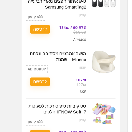
טאג איתור חפצים מארז רביעייה
Samsung SmartTag2
קופון:
ללא קופון
60.97$ / 184₪
לרכישה
$53.98
Amazon
מושב אמבטיה מסתובב ונפתח
Minene – שמנת
קופון:
ADICOKSP
107₪
לרכישה
127₪
KSP
סט קוביות טיפוס רכות לפעוטות
IFNOW Soft, 7 חלקים
קופון:
ללא קופון