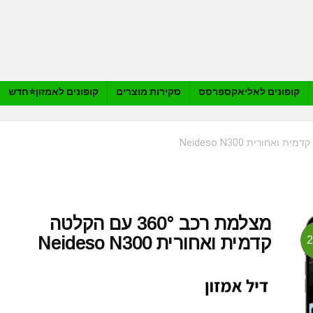
קופונים לאליאקספרסס
סקירות מוצרים
קופונים לאמזון⭐️חדש
מצלמת רכב 360° עם הקלטה
קדמית ואחורית Neideso N300