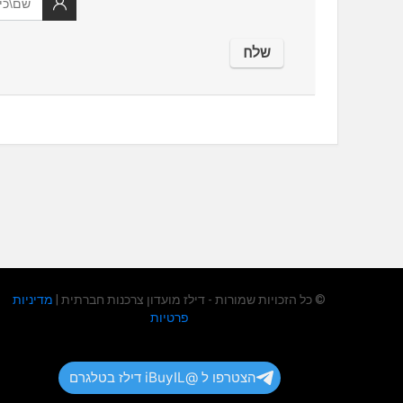
© כל הזכויות שמורות - דילז מועדון צרכנות חברתית |
מדיניות
פרטיות
הצטרפו ל @iBuyIL דילז בטלגרם