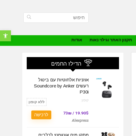
פתח סרגל נ
תקנון האתר וגילוי נאות
אודות
הדילז החמים
אוזניות אלחוטיות עם ביטול
רעשים Soundcore by Anker
P30i
קופון:
ללא קופון
19.90$ / 73₪
לרכישה
Aliexpress
מתקן מים אוטומטי לכלבים