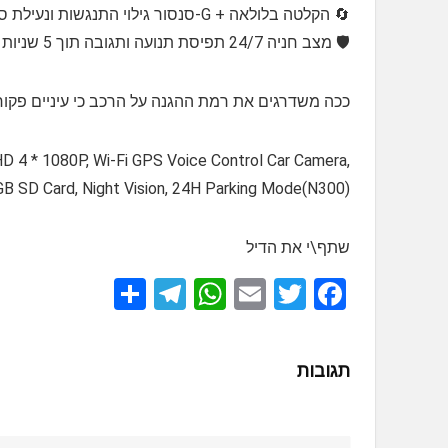
🔄 הקלטה בלולאה + G-סנסור גילוי התנגשות ונעילת סרטונים חשובים בצורה אוטומטית אפילו כשהזיכרון מלא.​
🛡️ מצב חניה 24/7 תפיסת תנועה ותגובה תוך 5 שניות באזור החניה גם כשהרכב כבוי (דורש קיט חיבור לחשמל).
ככה משדרגים את רמת ההגנה על הרכב כי עיניים פקוחו
D 4 * 1080P, Wi-Fi GPS Voice Control Car Camera,
B SD Card, Night Vision, 24H Parking Mode(N300)
שתף\י את הדיל
S
T
W
E
T
F
h
el
h
m
wi
a
ar
e
at
ail
tt
ce
תגובות
e
gr
s
er
b
a
A
o