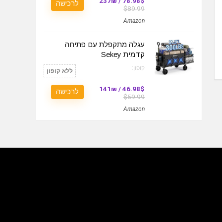
78.98$ / 237₪
לרכישה
$89.99
Amazon
עגלה מתקפלת עם פתיחה
קדמית Sekey
קופון:
ללא קופון
46.98$ / 141₪
לרכישה
$59.99
Amazon