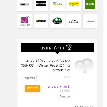
הדילז החמים
סט כלי אוכל קורל (12 חלקים,
גוון לבן Winter Frost) – סט אוכל
ל-4 סועדים
קופון:
ללא קופון
71.98$ / 217₪
לרכישה
61.95$
Amazon