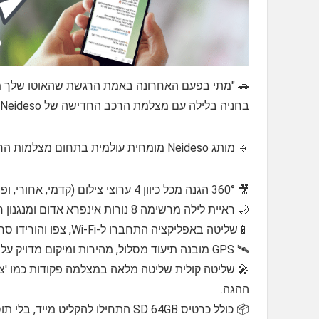
🚗 "מתי בפעם האחרונה באמת הרגשת שהאוטו שלך מוגן 
בחניה בלילה עם מצלמת הרכב החדישה של Neideso, יש לכם עיניים בכל פינה, בכל זמן!
🔹 מותג Neideso מומחית עולמית בתחום מצלמות הרכב המתקדמות, המשלבות איכות, חדשנות ואמינות מקסימלית.
🎥 360° הגנה מכל כיוון 4 ערוצי צילום (קדמי, אחורי, ופנימי x2) ומצלמות מסתובבות להתאמה אישית.​
🌙 ראיית לילה מרשימה 8 נורות אינפרא אדום ומנגנון חכם למניעת סינוור והבהקה, לתיעוד ברור גם בחושך.​
📱שליטה באפליקציה התחברו ל-Wi-Fi, צפו והורידו סרטונים היישר לסמארטפון, שתפו מייד עם החברים או הביטוח.​
🛰️ GPS מובנה תיעוד מסלול, מהירות ומיקום מדויק על המפה, ישירות מהוידאו.​
🎤 שליטה קולית שליטה מלאה במצלמה פקודות כמו 'צלם
ההגה.​
📦 כולל כרטיס SD 64GB התחילו להקליט מייד, בלי תוספות.​