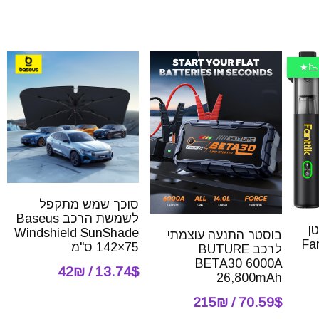
📉
סוכך שמש מתקפל
לשמשת הרכב Baseus
ן
Windshield SunShade
בוסטר התנעה עוצמתי
142×75 ס"מ
לרכב BUTURE
BETA30 6000A
13.74$ / 42₪
26,800mAh
70.59$ / 215₪