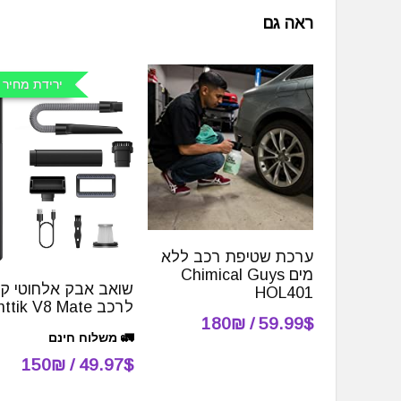
ראה גם
ירידת מחיר 
ערכת שטיפת רכב ללא
מים Chimical Guys
שואב אבק אלחוטי קט
HOL401
לרכב Fanttik V8 Mate
59.99$ / 180₪
🚛 משלוח חינם
49.97$ / 150₪