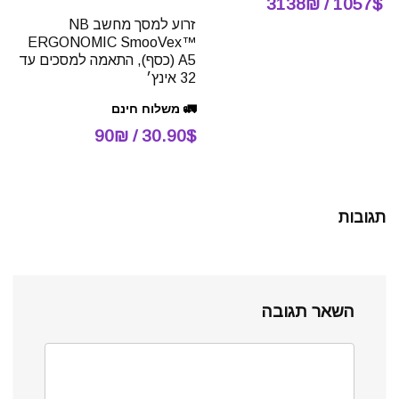
1057$ / 3138₪
זרוע למסך מחשב NB
ERGONOMIC SmooVex™
A5 (כסף), התאמה למסכים עד
32 אינץ׳
🚛 משלוח חינם
30.90$ / 90₪
תגובות
השאר תגובה