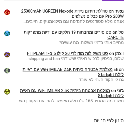
מאיר
on
סוללת חירום ניידת 25000mAh UGREEN Nexode
Pro 200W עם כבלים נשלפים
אנחנו מלא סטודנטים להנדסה וגם מילואמניקים, חייבים…
טל
on
סט סירים ומחבתות 19 חלקים עם ידיות מתפרקות
CAROTE
מחייב אותי בדמי משלוח. מה עושים?
ויצמן
on
סט משקולות מודולרי 20 קילו 5 ב-1 FITPLAM
שלום, בניסיון לרכוש ראיתי שיש דמי shipping and han…
on
Eli
מצלמת אבטחה ביתית WiFi IMILAB 2.5K עם ראיית
לילה Starlight
גם לי הקוד השני לא עובד
ג'וני
on
מצלמת אבטחה ביתית WiFi IMILAB 2.5K עם ראיית
לילה Starlight
משום מה המחיר 165 ש"ח ולא מאפשר להזין את הקופון הש…
סינון לפי חנויות