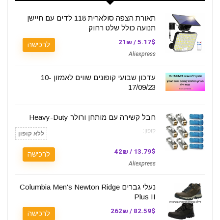
תאורת הצפה סולארית 118 לדים עם חיישן
תנועה כולל שלט רחוק
5.17$ / 21₪
לרכישה
Aliexpress
עדכון שבועי קופונים שווים לאמזון 10-
17/09/23
חבל קשירה עם מותחן ורולר Heavy-Duty
קופון:
ללא קופון
13.79$ / 42₪
לרכישה
Aliexpress
נעלי גברים Columbia Men's Newton Ridge
Plus II
82.59$ / 262₪
לרכישה