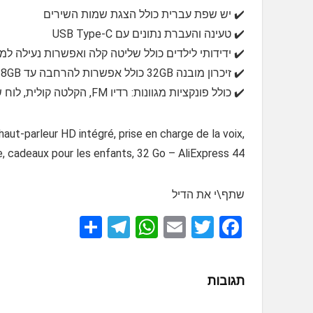
✔️ יש שפת עברית כולל הצגת שמות השירים
✔️ טעינה והעברת נתונים עם USB Type-C
✔️ ידידותי לילדים כולל שליטה קלה ואפשרות נעילה למקש
✔️ זיכרון מובנה 32GB כולל אפשרות להרחבה עד 128GB 🗂️
✔️ כולל פונקציות מגוונות: רדיו FM, הקלטה קולית, לוח שנה, ושעון עצר ⏰
ut-parleur HD intégré, prise en charge de la voix,
, cadeaux pour les enfants, 32 Go – AliExpress 44
שתף\י את הדיל
S
T
W
E
T
F
h
el
h
m
wi
a
ar
e
at
ail
tt
ce
תגובות
e
gr
s
er
b