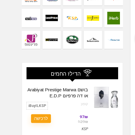
הדילז החמים
בושם Arabiyat Prestige Marwa
או דה פרפיום‏ E.D.P
קופון:
iBuyILKSP
97₪
לרכישה
129₪
KSP