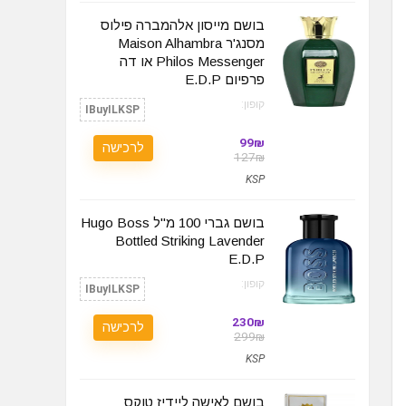
בושם מייסון אלהמברה פילוס
מסנג'ר Maison Alhambra
Philos Messenger או דה
פרפיום‏ E.D.P
קופון:
IBuyILKSP
99₪
לרכישה
127₪
KSP
בושם גברי 100 מ"ל Hugo Boss
Bottled Striking Lavender
E.D.P
קופון:
IBuyILKSP
230₪
לרכישה
299₪
KSP
בושם לאישה ליידיז טוקס