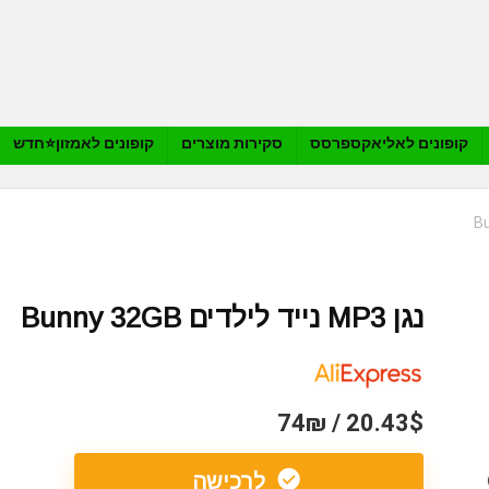
קופונים לאליאקספרסס
סקירות מוצרים
קופונים לאמזון⭐️חדש
נגן MP3 נייד לילדים Bunny 32GB
20.43$ / 74₪
לרכישה