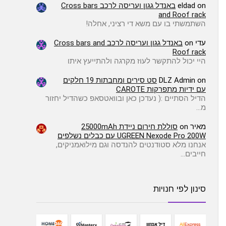
on
eldad
באנדל גגון ועריסה לרכב Cross bars
and Roof rack
השתמשתי בו עם משא די רציני, אחלה!
עדי
on
באנדל גגון ועריסה לרכב Cross bars and
Roof rack
היי יכול להתקשר לעוז מקרגה ולהתייעץ איתו
on
DLZ Admin
סט סירים ומחבתות 19 חלקים
עם ידיות מתפרקות CAROTE
הדיל הסתיים :( ️נעדכן כאן ובוואטסאפ כשהדיל יחזור
מ…
מאיר
on
סוללת חירום ניידת 25000mAh
UGREEN Nexode Pro 200W עם כבלים נשלפים
אנחנו מלא סטודנטים להנדסה וגם מילואמניקים,
חייבים…
סינון לפי חנויות