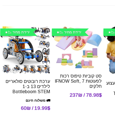
📉
ירידת מחיר 📉
ירידת מחיר 📉
סט קוביות טיפוס רכות
לפעוטות IFNOW Soft, 7
ערכת רובוטים סולאריים
עצוע
חלקים
לילדים 13 ב-1
Bottleboom STEM
T-
78.98$ / 237₪
🚛 משלוח חינם
19.99$ / 60₪