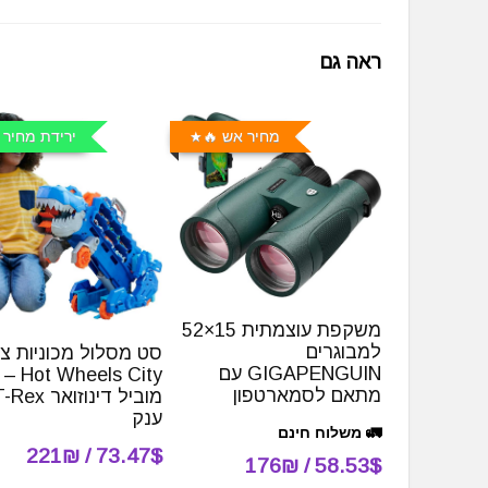
ראה גם
מחיר אש 🔥
ירידת מחיר 
משקפת עוצמתית 15×52
למבוגרים
סט מסלול מכוניות צ
GIGAPENGUIN עם
Hot Wheels City –
מתאם לסמארטפון
מוביל דינוזואר Rex
ענק
🚛 משלוח חינם
73.47$ / 221₪
58.53$ / 176₪