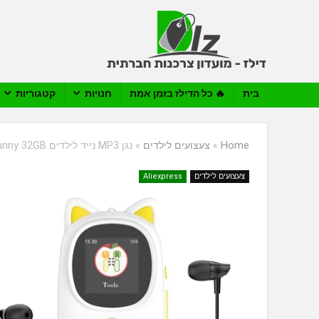
בית
🔥 כל הדילז בזמן אמת
חנויות
קטגוריות
Home
»
צעצועים לילדים
»
נגן MP3 נייד לילדים Bunny 32GB
צעצועים לילדים
Aliexpress