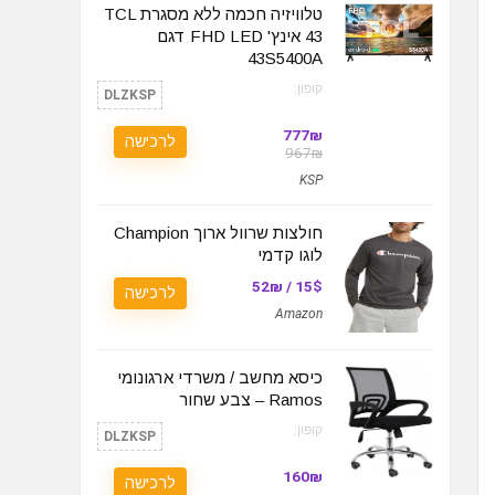
טלוויזיה חכמה ללא מסגרת TCL
43 אינץ' FHD LED דגם
43S5400A
קופון:
DLZKSP
777₪
לרכישה
967₪
KSP
חולצות שרוול ארוך Champion
לוגו קדמי
15$ / 52₪
לרכישה
Amazon
כיסא מחשב / משרדי ארגונומי
Ramos – צבע שחור
קופון:
DLZKSP
160₪
לרכישה