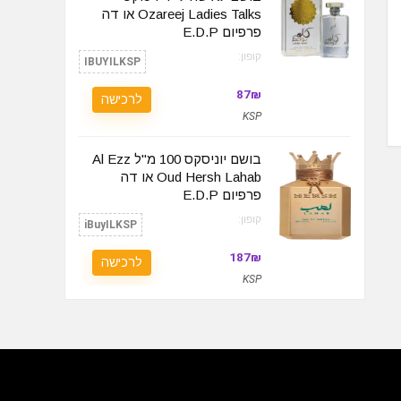
Ozareej Ladies Talks או דה
פרפיום‏ E.D.P
קופון:
IBUYILKSP
87₪
לרכישה
KSP
בושם יוניסקס 100 מ"ל Al Ezz
Oud Hersh Lahab או דה
פרפיום E.D.P
קופון:
iBuyILKSP
187₪
לרכישה
KSP