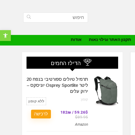
פתח סרגל נ
תקנון האתר וגילוי נאות
אודות
הדילז החמים
תרמיל טיולים ספורטיבי בנפח 20
ליטר Osprey Sportlite יוניסקס –
ירוק עלים
קופון:
ללא קופון
59.26$ / 182₪
לרכישה
$89.95
Amazon