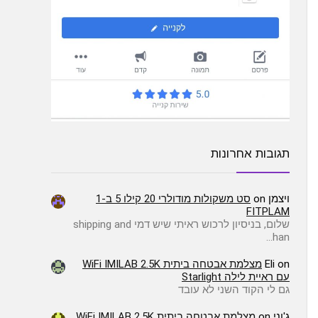
תגובות אחרונות
ויצמן
on
סט משקולות מודולרי 20 קילו 5 ב-1
FITPLAM
שלום, בניסיון לרכוש ראיתי שיש דמי shipping and
han…
on
Eli
מצלמת אבטחה ביתית WiFi IMILAB 2.5K
עם ראיית לילה Starlight
גם לי הקוד השני לא עובד
ג'וני
on
מצלמת אבטחה ביתית WiFi IMILAB 2.5K