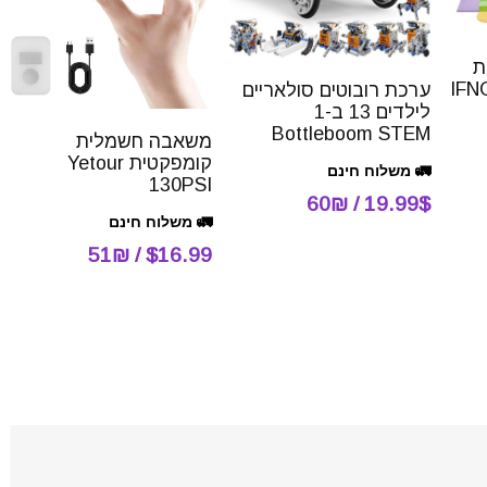
ת
IFNOW 
ערכת רובוטים סולאריים
לילדים 13 ב-1
Bottleboom STEM
משאבה חשמלית
קומפקטית Yetour
🚛 משלוח חינם
130PSI
19.99$ / 60₪
🚛 משלוח חינם
$16.99 / 51₪