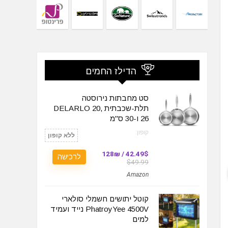
הדילז החמים
סט מחבתות נירוסטה
תלת-שכבתית DELARLO 20,
26 ו-30 ס"מ
קופון:
ללא קופון
42.49$ / 128₪
לרכישה
$49.99
Amazon
קוטל יתושים חשמלי סולארי
PhatroyYee 4500V נייד ועמיד
למים