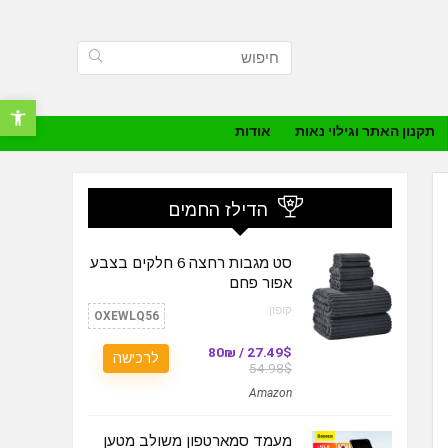
פתח סרגל נ
תקנון האתר וגילוי נאות
אודות
הדילז החמים
סט מגבות רחצה 6 חלקים בצבע
אפור פחם
קופון:
OXEWLQ56
27.49$ / 80₪
לרכישה
54.98$
Amazon
מעמד סמארטפון משולב מטען