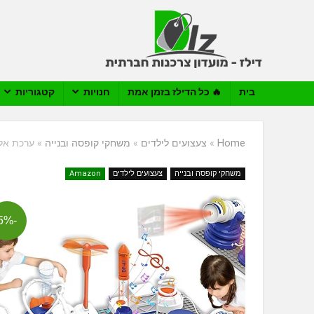
בית
🔥 כל הדילז בזמן אמת
חנויות
קטגוריות
Home
»
צעצועים לילדים
»
משחקי קופסה ובנייה
»
ערכת אלקטרוניק
משחקי קופסה ובנייה
צעצועים לילדים
Amazon
-5%