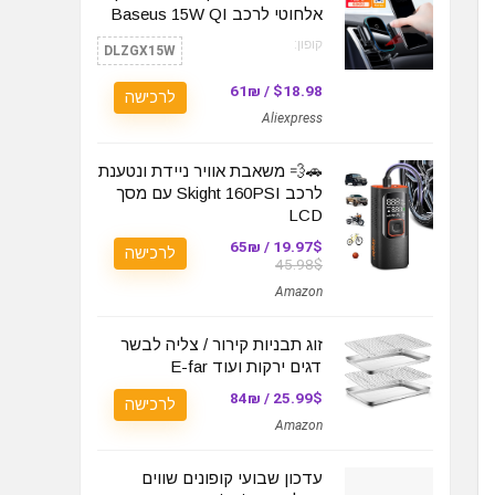
אלחוטי לרכב Baseus 15W QI
קופון:
DLZGX15W
$18.98 / 61₪
לרכישה
Aliexpress
🚗💨 משאבת אוויר ניידת ונטענת
לרכב Skight 160PSI עם מסך
LCD
19.97$ / 65₪
לרכישה
45.98$
Amazon
זוג תבניות קירור / צליה לבשר
דגים ירקות ועוד E-far
25.99$ / 84₪
לרכישה
Amazon
עדכון שבועי קופונים שווים