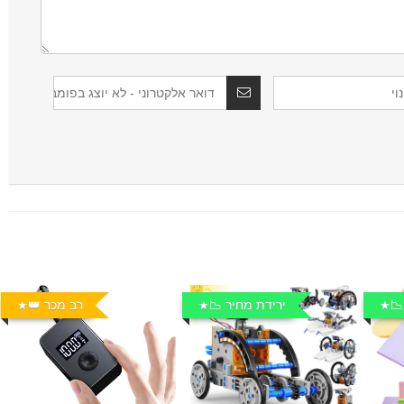
📉
ירידת מחיר 📉
רב מכר 👑