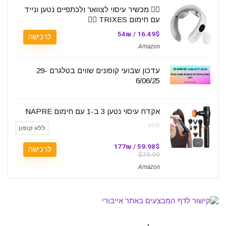
💆‍♀️ מכשיר עיסוי לצוואר ולכתפיים נטען ונייד
עם חימום TRIXES 💆‍♂️
16.49$ / 54₪
לרכישה
Amazon
עדכון שבועי קופונים שווים בטלגרם 29-
6/06/25
אקדח עיסוי נטען 3 ב-1 עם חימום NAPRE
קופון:
ללא קופון
59.98$ / 177₪
לרכישה
$79.99
Amazon