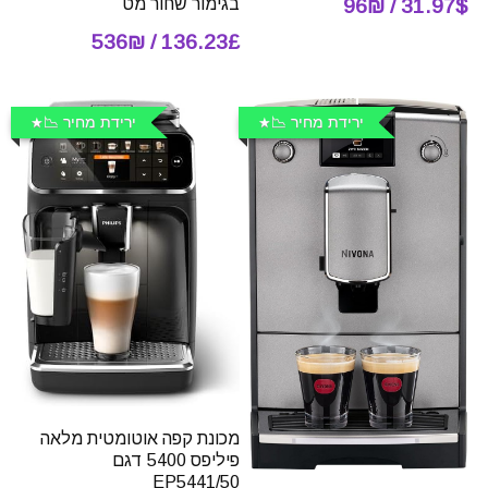
בגימור שחור מט
31.97$ / 96₪
136.23£ / 536₪
ירידת מחיר 📉
ירידת מחיר 📉
מכונת קפה אוטומטית מלאה
פיליפס 5400 דגם
EP5441/50