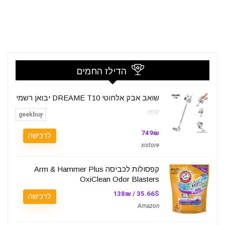
הדילז החמים
שואב אבק אלחוטי DREAME T10 יבואן רשמי
קופון:
geekbuy
749₪
לרכישה
xistore
קפסולות לכביסה Arm & Hammer Plus
OxiClean Odor Blasters
35.66$ / 138₪
לרכישה
Amazon