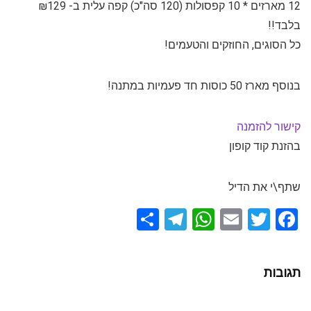
12 מארזים * 10 קפסולות (120 סה"כ) קפה עלית ב- ₪129
בלבד!!
כל הסוגים, החוזקים והטעמים!
בנוסף מארז 50 כוסות חד פעמיות במתנה!
קישור להזמנה
בהזנת קוד קופון
שתף\י את הדיל
S
T
W
E
T
F
h
el
h
m
wi
a
ar
e
at
ail
tt
ce
תגובות
e
gr
s
er
b
a
A
o