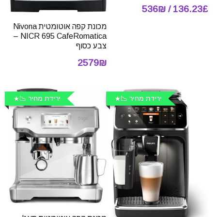
136.23£ / 536₪
מכונת קפה אוטומטית Nivona
NICR 695 CafeRomatica –
צבע כסוף
2579₪
ירידת מחיר 📉
ירידת מחיר 📉