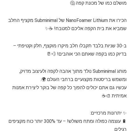
מושלם כמו של מכונת קפה 🤔
הכירו את NanoFoamer Lithium של Subminimal מקציף החלב
שמביא את בית הקפה אליכם למטבח! ☕✨
ב-30 שניות בלבד תקבלו חלב מיקרו מוקצף, חלק וקטיפתי –
בדיוק כמו בקפה שאתם הכי אוהבים! 💨🥛
מותג Subminimal נולד מתוך אהבה לקפה ולעיצוב מדויק,
ומשמש בריסטות מקצועיים ברחבי העולם 🌍.
עכשיו גם אתם יכולים להפוך כל קפה של בוקר ליצירת אמנות
אמיתית 🎨☕
✨ יתרונות מרכזיים:
🔋 עוצמה כפולה ומתח משולש! – עד 300% יותר כוח מקציפים
רגילים