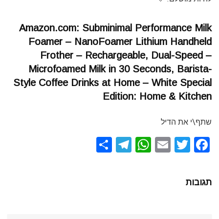
Amazon.com: Subminimal Performance Milk
Foamer – NanoFoamer Lithium Handheld
Frother – Rechargeable, Dual-Speed –
Microfoamed Milk in 30 Seconds, Barista-
Style Coffee Drinks at Home – White Special
Edition: Home & Kitchen
שתף\י את הדיל
S
T
W
E
T
F
h
el
h
m
wi
a
ar
e
at
ail
tt
ce
תגובות
e
gr
s
er
b
a
A
o