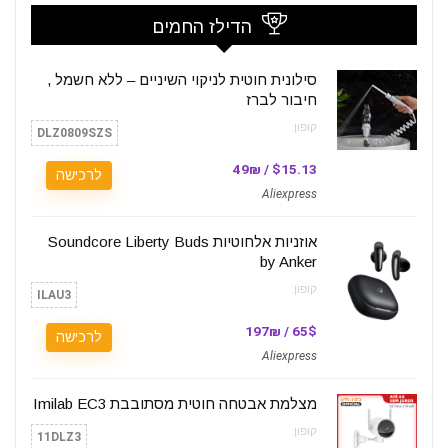
הדילז החמים
סילונית חוטית לניקוי השיניים – ללא חשמל ,
חיבור לברז
קופון:
DLZ0809SZS
$15.13 / 49₪
לרכישה
Aliexpress
אוזניות אלחוטיות Soundcore Liberty Buds
by Anker
קופון:
ILAU3
65$ / 197₪
לרכישה
Aliexpress
מצלמת אבטחה חוטית מסתובבת Imilab EC3
קופון:
11DLZ3