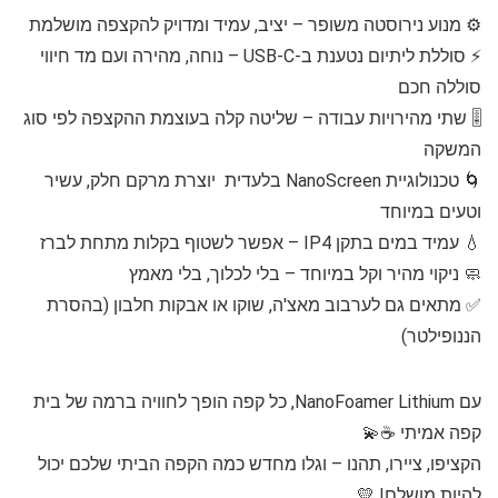
⚙️ מנוע נירוסטה משופר – יציב, עמיד ומדויק להקצפה מושלמת
⚡ סוללת ליתיום נטענת ב-USB-C – נוחה, מהירה ועם מד חיווי
סוללה חכם
🎚️ שתי מהירויות עבודה – שליטה קלה בעוצמת ההקצפה לפי סוג
המשקה
🌀 טכנולוגיית NanoScreen בלעדית יוצרת מרקם חלק, עשיר
וטעים במיוחד
💧 עמיד במים בתקן IP4 – אפשר לשטוף בקלות מתחת לברז
🧼 ניקוי מהיר וקל במיוחד – בלי לכלוך, בלי מאמץ
✅️ מתאים גם לערבוב מאצ'ה, שוקו או אבקות חלבון (בהסרת
הננופילטר)
עם NanoFoamer Lithium, כל קפה הופך לחוויה ברמה של בית
קפה אמיתי ☕💫
הקציפו, ציירו, תהנו – וגלו מחדש כמה הקפה הביתי שלכם יכול
להיות מושלם! 💛