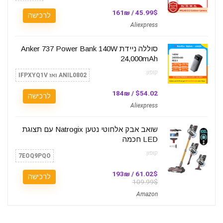
45.99$ / 161₪
לרכישה
Aliexpress
סוללה ניידת Anker 737 Power Bank 140W
24,000mAh
קופון:
ANIL0802 ואז IFPXYQ1V
$54.02 / 184₪
לרכישה
Aliexpress
שואב אבק אלחוטי נטען Natrogix עם תצוגת
LED חכמה
קופון:
7EOQ9PQO
61.02$ / 193₪
לרכישה
109.99$
Amazon