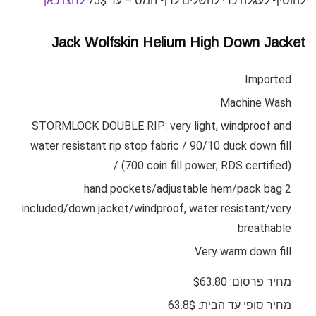
להוסיף לעגלה כדי להשלים לרף המס – עד 75$
לחצו כאן
Jack Wolfskin Helium High Down Jacket
Imported
Machine Wash
STORMLOCK DOUBLE RIP: very light, windproof and
water resistant rip stop fabric / 90/10 duck down fill
(700 coin fill power; RDS certified) /
2 hand pockets/adjustable hem/pack bag
included/down jacket/windproof, water resistant/very
breathable
Very warm down fill
מחיר פרסום: $63.80
מחיר סופי עד הבית: 63.8$