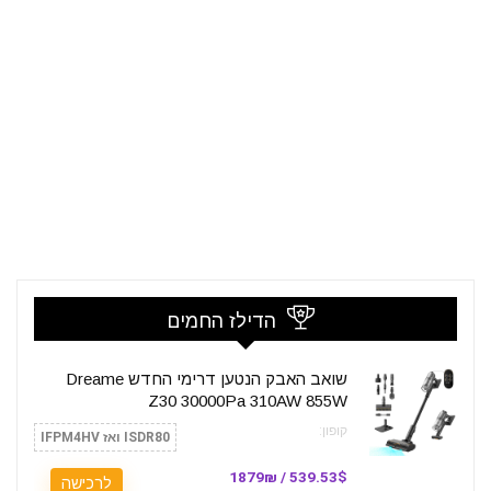
הדילז החמים
שואב האבק הנטען דרימי החדש Dreame
Z30 30000Pa 310AW 855W
קופון:
ISDR80 ואז IFPM4HV
539.53$ / 1879₪
לרכישה