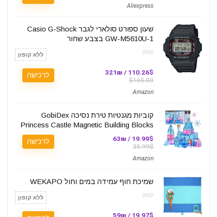
Aliexpress
שעון ספורט סולארי לגבר Casio G-Shock
GW-M5610U-1 בצבע שחור
קופון:
ללא קופון
110.26$ / 321₪
לרכישה
$165.00
Amazon
קוביות מגנטיות טירת נסיכה GobiDex
Princess Castle Magnetic Building Blocks
19.99$ / 63₪
לרכישה
35.99$
Amazon
שמיכת חוף עמידה במים וחול WEKAPO
קופון:
ללא קופון
19.97$ / 59₪