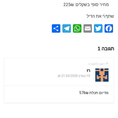
מחיר סופי בשקלים: 225₪
שתף\י את הדיל
S
T
W
E
T
F
h
el
h
m
wi
a
ar
e
at
ail
tt
ce
תגובה 1
e
gr
s
er
b
a
A
o
השב לתגובה
m
p
o
רז
k
10 במרץ 2020 at 21:04
p
מדיום תכלת 576₪