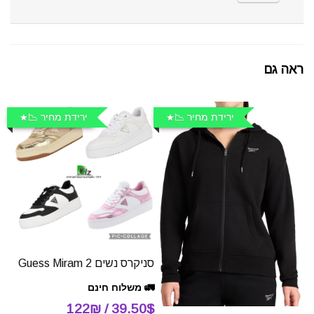
ראה גם
ירידת מחיר 📉
ירידת מחיר 📉
סניקרס נשים Guess Miram 2
🚛 משלוח חינם
39.50$ / 122₪