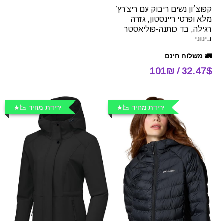
קפוצ׳ון נשים ריבוק עם ריצ’רץ’
מלא ופרטי ריינסטון, גזרה
רגילה, בד כותנה-פוליאסטר
בינוני
🚛 משלוח חינם
32.47$ / 101₪
ירידת מחיר 📉
ירידת מחיר 📉