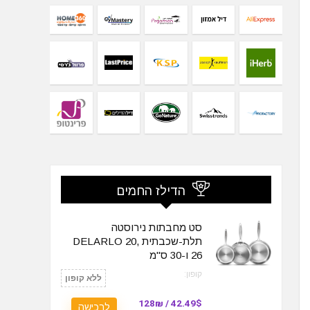
הדילז החמים
סט מחבתות נירוסטה
תלת-שכבתית DELARLO 20,
26 ו-30 ס"מ
קופון:
ללא קופון
42.49$ / 128₪
לרכישה