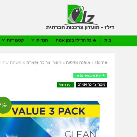
בית
🔥 כל הדילז בזמן אמת
חנויות
קטגוריות
Home
»
אופנה וטיפוח
»
מוצרי צריכה ופארם
»
משחת שיניים Crest Clean Breath Smooth Mint מארז 3 יח' (94 מ
ירידת מחיר 📉
מוצרי צריכה ופארם
Amazon
-7%