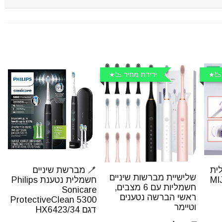
📉
ירידת מחיר 📉
ית
🪥 מברשת שיניים
שלישיית מברשות שיניים
MIJIA 
חשמלית נטענת Philips
חשמליות עם 6 מצבים,
Sonicare
ראשי הברשה נטענים
ProtectiveClean 5300
וטיימר
דגם HX6423/34