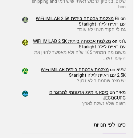
שלום, בניסיון לרכוש ראיתי שיש דמי shipping and
han…
on
Eli
מצלמת אבטחה ביתית WiFi IMILAB 2.5K
עם ראיית לילה Starlight
גם לי הקוד השני לא עובד
ג'וני
on
מצלמת אבטחה ביתית WiFi IMILAB 2.5K
עם ראיית לילה Starlight
משום מה המחיר 165 ש"ח ולא מאפשר להזין את
הקופון הש…
שגיא
on
מצלמת אבטחה ביתית WiFi IMILAB
2.5K עם ראיית לילה Starlight
יש מצב שהמחיר לא נכון?
מאיר
on
כיסא גיימינג ארגונומי למבוגרים
JECQCUPG
רשום שלא נשלח לארץ
סינון לפי חנויות