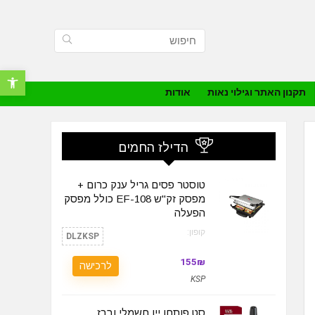
פתח סרגל נ
תקנון האתר וגילוי נאות
אודות
הדילז החמים
טוסטר פסים גריל ענק כרום +
מפסק זק"ש EF-108 כולל מפסק
הפעלה
קופון:
DLZKSP
155₪
לרכישה
KSP
סט פותחן יין חשמלי וברז