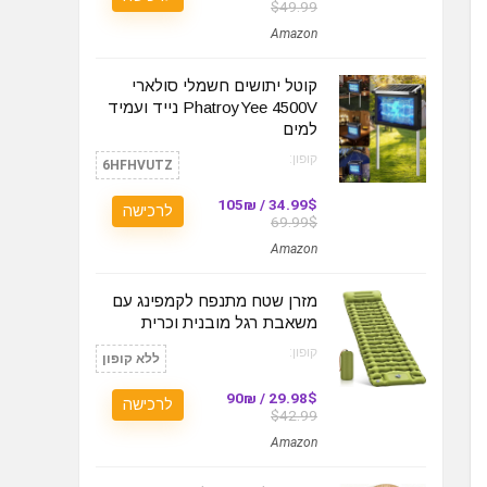
$49.99
Amazon
קוטל יתושים חשמלי סולארי
PhatroyYee 4500V נייד ועמיד
למים
קופון:
6HFHVUTZ
34.99$ / 105₪
לרכישה
69.99$
Amazon
מזרן שטח מתנפח לקמפינג עם
משאבת רגל מובנית וכרית
קופון:
ללא קופון
29.98$ / 90₪
לרכישה
$42.99
Amazon