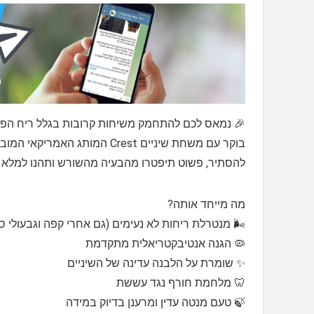
🎉 נמאס לכם להתחמק משיחות קרובות בגלל ריח הפה? 
בוקר עם משחת שיניים Crest המ
להסתיר, פשוט תיפטרו מהבעיה מהשורש ותהנו למלא ר
מה מייחד אותה?
🌬️ מנטרלת ריחות לא נעימים (גם אחרי קפה וגבעולי סל
🦠 הגנה אנטיבקטריאלית מתקדמת
✨ שומרת על הלבנה עדינה של השיניים
🦷 מלחמת חורף נגד עששת
🍃 טעם מנטה עדין ומרענן בדיוק במידה