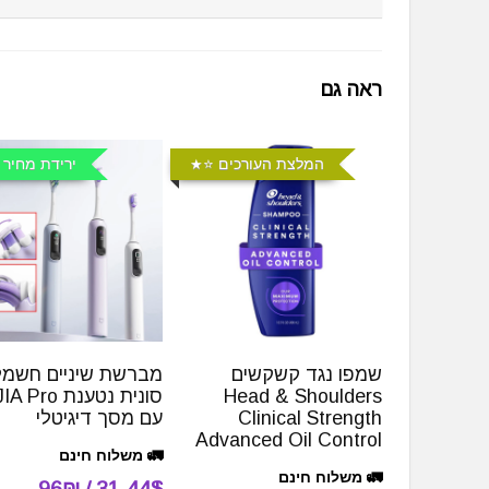
ראה גם
המלצת העורכים ⭐️
ירידת מחיר 
שמפו נגד קשקשים
מברשת שיניים חשמל
Head & Shoulders
סונית נטענת Pro
Clinical Strength
עם מסך דיגיטלי
Advanced Oil Control
🚛 משלוח חינם
🚛 משלוח חינם
31.44$ / 96₪