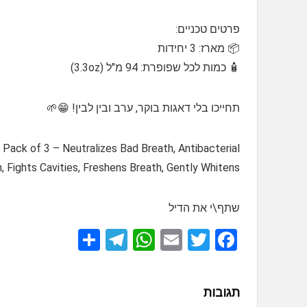
פרטים טכניים:
📦 מארז: 3 יחידות
🧴 כמות לכל שפופרת: 94 מ"ל (3.3oz)
תחייכו בלי דאגות בוקר, ערב ובין לבין! 😁🌱
ack of 3 – Neutralizes Bad Breath, Antibacterial
, Fights Cavities, Freshens Breath, Gently Whitens
שתף\י את הדיל
S
T
W
E
T
F
h
el
h
m
wi
a
ar
e
at
ail
tt
ce
תגובות
e
gr
s
er
b