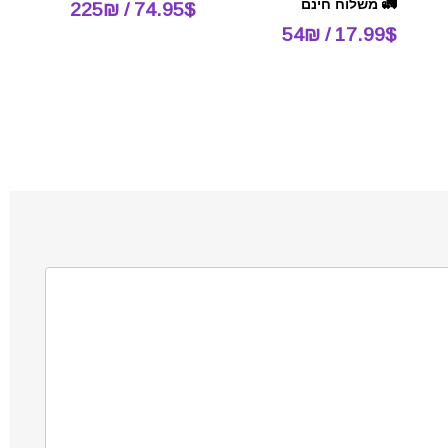
🚛 משלוח חינם
74.95$ / 225₪
17.99$ / 54₪