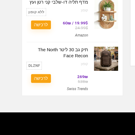
מדף תליה דו-שלבי קני רטן ועץ
קופון:
ללא קופון
19.99$ / 60₪
לרכישה
24.99$
Amazon
תיק גב 30 ליטר The North
Face Recon
קופון:
DLZNF
269₪
לרכישה
538₪
Swiss Trends