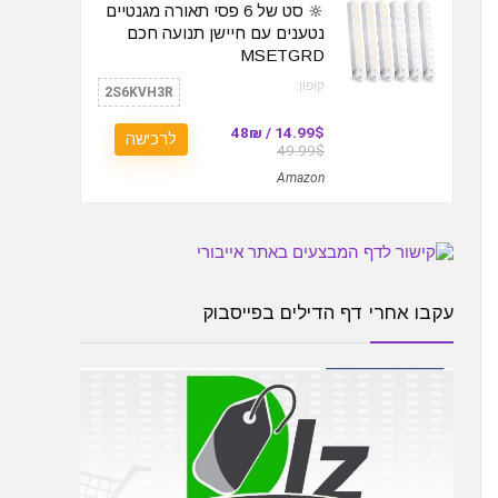
🔆 סט של 6 פסי תאורה מגנטיים
נטענים עם חיישן תנועה חכם
MSETGRD
קופון:
2S6KVH3R
14.99$ / 48₪
לרכישה
49.99$
Amazon
עקבו אחרי דף הדילים בפייסבוק