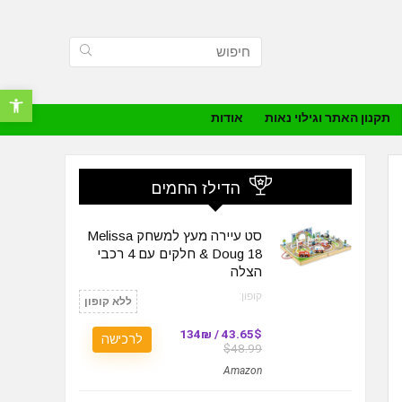
פתח סרגל נ
תקנון האתר וגילוי נאות
אודות
הדילז החמים
סט עיירה מעץ למשחק Melissa
& Doug 18 חלקים עם 4 רכבי
הצלה
קופון:
ללא קופון
43.65$ / 134₪
לרכישה
$48.99
Amazon