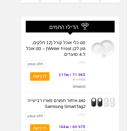
הדילז החמים
סט כלי אוכל קורל (12 חלקים,
גוון לבן Winter Frost) – סט אוכל
ל-4 סועדים
קופון:
ללא קופון
71.98$ / 217₪
לרכישה
61.95$
Amazon
טאג איתור חפצים מארז רביעייה
Samsung SmartTag2
קופון:
ללא קופון
60.97$ / 184₪
לרכישה