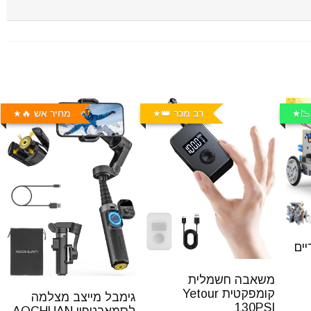
📉
רב מכר 👑
מחיר אש 🔥
ים
משאבה חשמלית
קומפקטית Yetour
גימבל מייצב מצלמה
130PSI
לסמארטפון AOCHUAN