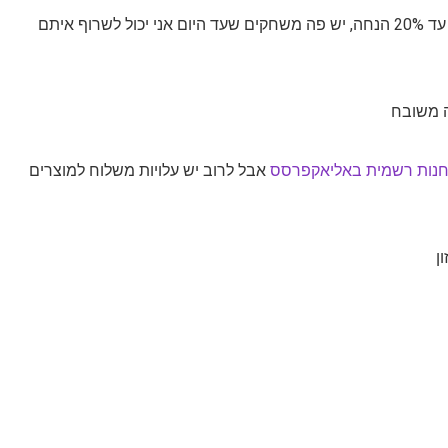
דיל יומי שווה לצעצועים ומשחקי מחשבה של Coogam עד 20% הנחה, יש פה משחקים שעד היום אני יכול לשרוף איתם
ה משובח
נות רשמית באליאקפרסס
אבל לרוב יש עלויות משלוח למוצרים
ן