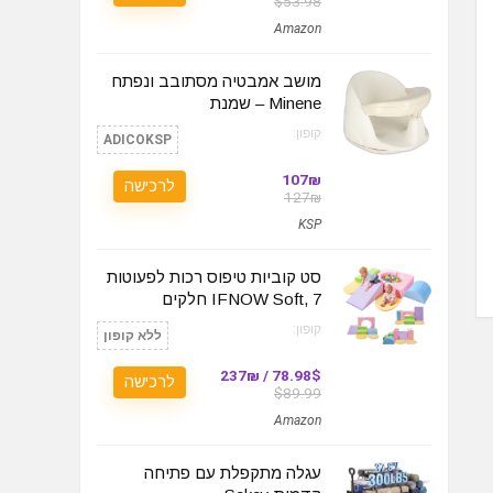
$53.98
Amazon
מושב אמבטיה מסתובב ונפתח
Minene – שמנת
קופון:
ADICOKSP
107₪
לרכישה
127₪
KSP
סט קוביות טיפוס רכות לפעוטות
IFNOW Soft, 7 חלקים
קופון:
ללא קופון
78.98$ / 237₪
לרכישה
$89.99
Amazon
עגלה מתקפלת עם פתיחה