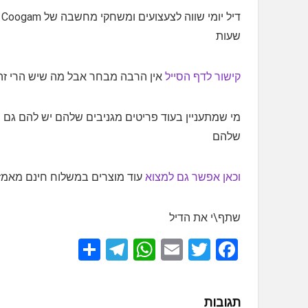
שעות
קישור לדף הסייל
אין הרבה מבחר אבל מה שיש הרי ז
מי שמתעניין בעוד פריטים מגניבים שלהם יש להם גם
ח
שלהם
וכאן אפשר גם למצוא
עוד מוצרים במשלוח חינם מאמזו
שתף\י את הדיל
S
T
W
E
T
F
h
el
h
m
wi
a
ar
e
at
ail
tt
ce
תגובות