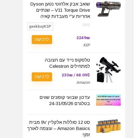
שואב אבק אלחוטי נטען Dyson
V11 Torque Drive – שנתיים
אחריות ע"י מעבדות קאיה
קופון:
geekbuyKSP
2249₪
לרכישה
KSP
טלסקופ נייד עם חצובה
למתחילים Celestron
68.09$ / 233₪
לרכישה
Amazon
עדכון שבועי קופונים שווים
בטלגרם 24-31/05/26
סט 12 סוללות אלקליין 9V מבית
Amazon Basics – עוצמה לאורך
זמן!