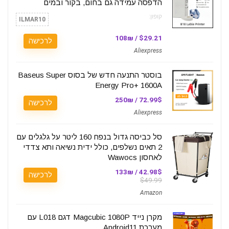
הדפסה עמידה גם בחום, בקור ובמים
קופון:
ILMAR10
$29.21 / 108₪
לרכישה
Aliexpress
בוסטר התנעה חדש של בסוס Baseus Super
Energy Pro+ 1600A
72.99$ / 250₪
לרכישה
Aliexpress
סל כביסה גדול בנפח 160 ליטר על גלגלים עם
2 תאים נשלפים, כולל ידית נשיאה ותא צדדי
לאחסון Wawocs
42.98$ / 133₪
לרכישה
$49.99
Amazon
מקרן נייד Magcubic 1080P דגם L018 עם
מערכת Android11