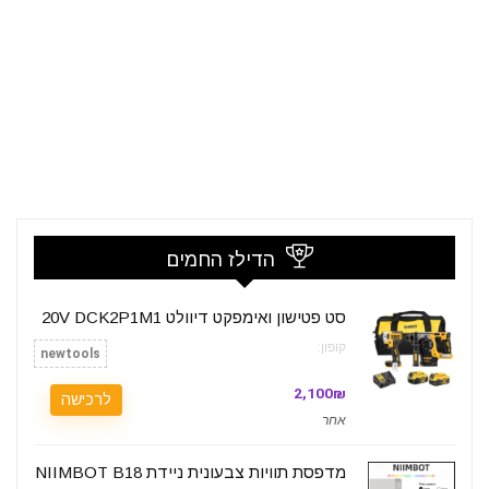
הדילז החמים
סט פטישון ואימפקט דיוולט 20V DCK2P1M1
קופון:
newtools
2,100₪
לרכישה
אחר
מדפסת תוויות צבעונית ניידת NIIMBOT B18