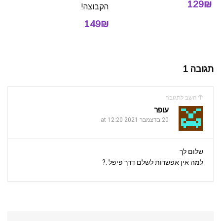
129₪
הקבוצה!
149₪
תגובה 1
השב לתגובה
עופר
20 בדצמבר 2021 at 12:20
שלום לך
למה אין אפשרות לשלם דרך פיפל .?