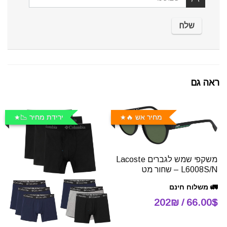
ראה גם
מחיר אש 🔥
ירידת מחיר 📉
משקפי שמש לגברים Lacoste
L6008S/N – שחור מט
🚛 משלוח חינם
66.00$ / 202₪