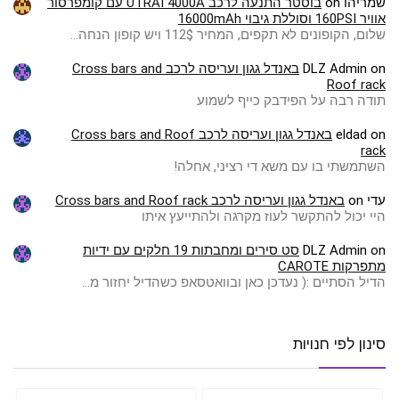
שמריהו
on
בוסטר התנעה לרכב UTRAI 4000A עם קומפרסור
אוויר 160PSI וסוללת גיבוי 16000mAh
שלום, הקופונים לא תקפים, המחיר 112$ ויש קופון הנחה…
on
DLZ Admin
באנדל גגון ועריסה לרכב Cross bars and
Roof rack
תודה רבה על הפידבק כייף לשמוע
on
eldad
באנדל גגון ועריסה לרכב Cross bars and Roof
rack
השתמשתי בו עם משא די רציני, אחלה!
עדי
on
באנדל גגון ועריסה לרכב Cross bars and Roof rack
היי יכול להתקשר לעוז מקרגה ולהתייעץ איתו
on
DLZ Admin
סט סירים ומחבתות 19 חלקים עם ידיות
מתפרקות CAROTE
הדיל הסתיים :( ️נעדכן כאן ובוואטסאפ כשהדיל יחזור מ…
סינון לפי חנויות