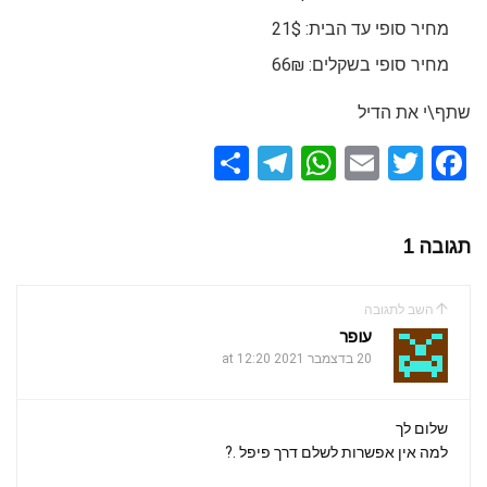
מחיר סופי עד הבית: 21$
מחיר סופי בשקלים: 66₪
שתף\י את הדיל
S
T
W
E
T
F
h
el
h
m
wi
a
ar
e
at
ail
tt
ce
תגובה 1
e
gr
s
er
b
a
A
o
השב לתגובה
m
p
o
עופר
k
20 בדצמבר 2021 at 12:20
p
שלום לך
למה אין אפשרות לשלם דרך פיפל .?