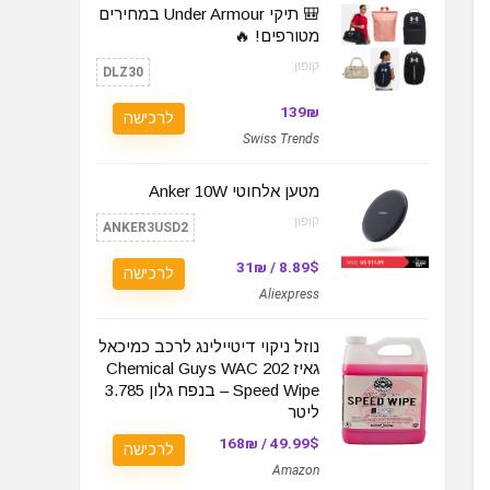
🎒 תיקי Under Armour במחירים
מטורפים! 🔥
קופון:
DLZ30
139₪
לרכישה
Swiss Trends
מטען אלחוטי Anker 10W
קופון:
ANKER3USD2
8.89$ / 31₪
לרכישה
Aliexpress
נוזל ניקוי דיטיילינג לרכב כמיכאל
גאיז Chemical Guys WAC 202
Speed Wipe – בנפח גלון 3.785
ליטר
49.99$ / 168₪
לרכישה
Amazon