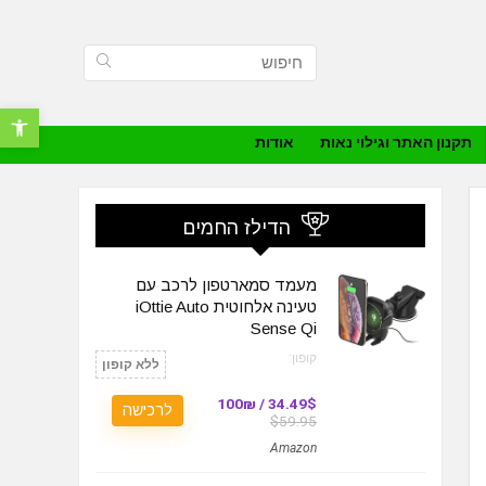
פתח סרגל נ
תקנון האתר וגילוי נאות
אודות
הדילז החמים
מעמד סמארטפון לרכב עם
טעינה אלחוטית iOttie Auto
Sense Qi
קופון:
ללא קופון
34.49$ / 100₪
לרכישה
$59.95
Amazon