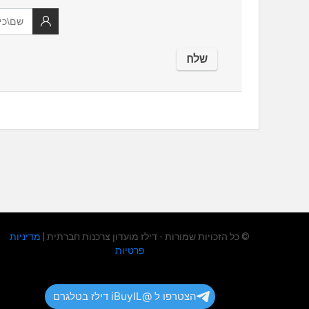
© כל הזכויות שמורות - דילז מועדון צרכנות חברתית |
מדיניות
פרטיות
הצטרפו ל @iBuyIL דילז בטלגרם