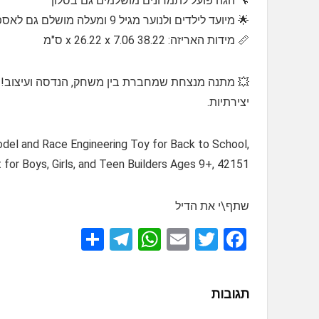
🔧 הגה פועל לתמרונים מושלמים גם בסלון
🌟 מיועד לילדים ולנוער מגיל 9 ומעלה מושלם גם לאספנים צעירים
📏 מידות האריזה: 38.22 x 26.22 x 7.06 ס"מ
💥 מתנה מנצחת שמחברת בין משחק, הנדסה ועיצוב! מת
יצירתיות.
odel and Race Engineering Toy for Back to School,
 for Boys, Girls, and Teen Builders Ages 9+, 42151
שתף\י את הדיל
S
T
W
E
T
F
h
el
h
m
wi
a
ar
e
at
ail
tt
ce
תגובות
e
gr
s
er
b