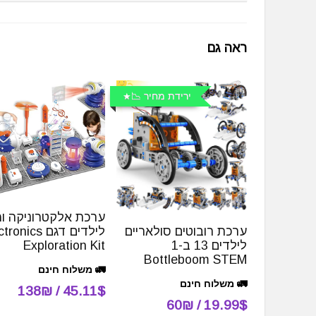
ראה גם
ירידת מחיר 📉
ערכת אלקטרוניקה ו
לילדים דגם nics
ערכת רובוטים סולאריים
Exploration Kit
לילדים 13 ב-1
Bottleboom STEM
🚛 משלוח חינם
🚛 משלוח חינם
45.11$ / 138₪
19.99$ / 60₪