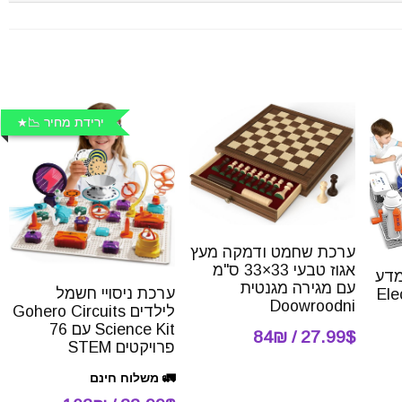
ירידת מחיר 📉
ערכת שחמט ודמקה מעץ
אגוז טבעי 33×33 ס"מ
מדע
עם מגירה מגנטית
ערכת ניסויי חשמל
Electro
Doowroodni
לילדים Gohero Circuits
Science Kit עם 76
27.99$ / 84₪
פרויקטים STEM
🚛 משלוח חינם