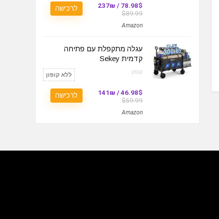
78.98$ / 237₪
לרכישה
$89.99
Amazon
עגלה מתקפלת עם פתיחה
קדמית Sekey
קופון:
ללא קופון
46.98$ / 141₪
לרכישה
$59.99
Amazon