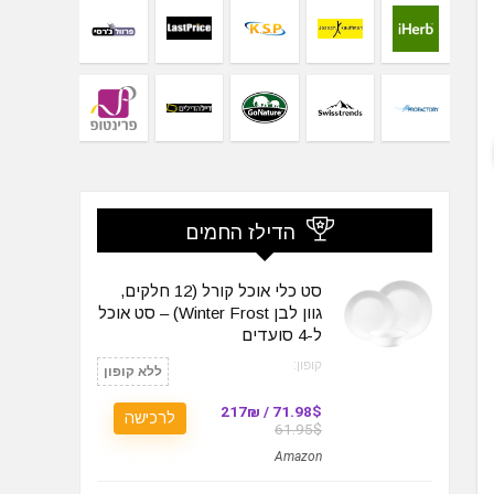
הדילז החמים
סט כלי אוכל קורל (12 חלקים,
גוון לבן Winter Frost) – סט אוכל
ל-4 סועדים
קופון:
ללא קופון
71.98$ / 217₪
לרכישה
61.95$
Amazon