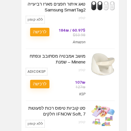
טאג איתור חפצים מארז רביעייה
Samsung SmartTag2
קופון:
ללא קופון
60.97$ / 184₪
לרכישה
$53.98
Amazon
מושב אמבטיה מסתובב ונפתח
Minene – שמנת
קופון:
ADICOKSP
107₪
לרכישה
127₪
KSP
סט קוביות טיפוס רכות לפעוטות
IFNOW Soft, 7 חלקים
קופון:
ללא קופון