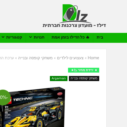
בית
🔥 כל הדילז בזמן אמת
חנויות
קטגוריות
Home
»
צעצועים לילדים
»
משחקי קופסה ובנייה
»
ערכת הרכבת מכוני
ירידת מחיר 📉
משחקי קופסה ובנייה
Argaman
-20%