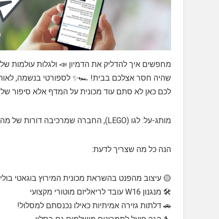
מחפשים איך להדליק את הדמיון 📣 ולגלות עולמות של 
שהיה חסר אצלכם בבית! 🏎️✨ לספורטי בנשמה, לאוהב
לכם כאן לא סתם עוד מכונית על המדף אלא סיפור של עי
מותג-על: לגו (LEGO), החברה שמרכיבה דורות של מהנדסים צעירים ומעמידה רף עולמי לבניה חכמה, מקורית וחווייתית 💡
הנה כל מה שצריך לדעת:
🟡 עיצוב מהפנט בהשראת מכונית המירוץ בוגאטי בולי
🛠️ מנגנון W16 עובד לריאליזם מוטורי מקצועי
🚗 דלתות גזירה אמיתיות כאילו נכנסתם למסלול!