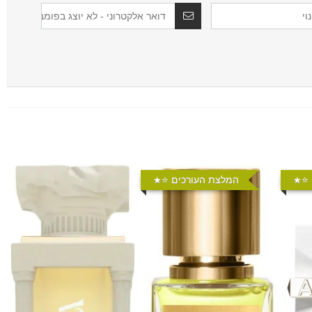
⭐️
המלצת העורכים ⭐️