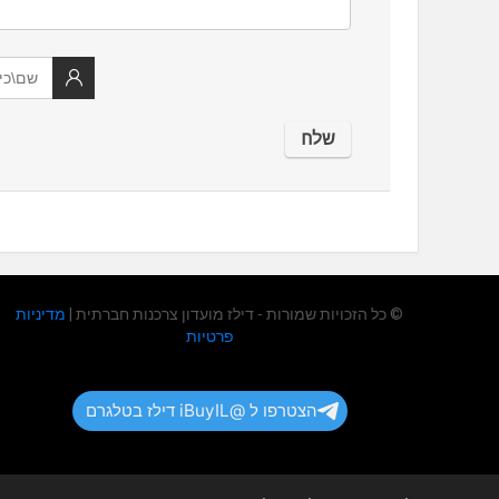
© כל הזכויות שמורות - דילז מועדון צרכנות חברתית |
מדיניות
פרטיות
הצטרפו ל @iBuyIL דילז בטלגרם