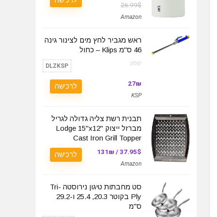
לרכישה
26.99$
Amazon
ראש מגביר לחץ מים לצינור גינה
46 ס"מ Klips – כחול
קופון:
DLZKSP
27₪
לרכישה
KSP
תבנית רשת צליה גדולה לגריל
מברזל ייצוק Lodge 15"x12"
Cast Iron Grill Topper
37.95$ / 131₪
לרכישה
Amazon
סט מחבתות טיגון נירוסטה Tri-
Ply בקוטר 20.3, 25.4 ו-29.2
ס"מ