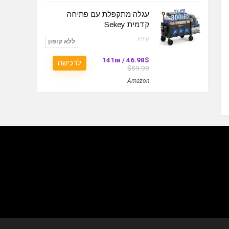
עגלה מתקפלת עם פתיחה
קדמית Sekey
קופון:
ללא קופון
46.98$ / 141₪
לרכישה
$59.99
Amazon