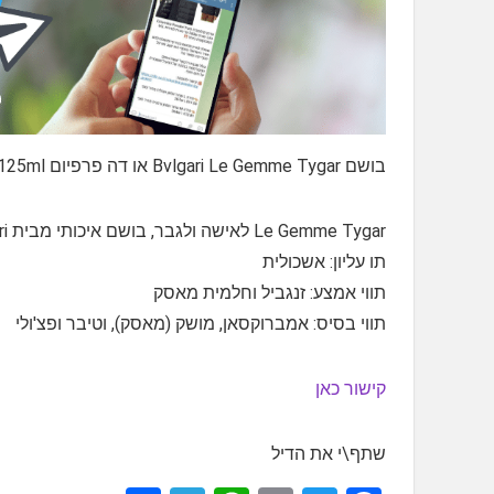
בושם Bvlgari Le Gemme Tygar או דה פרפיום E.D.P 125ml
Le Gemme Tygar לאישה ולגבר, בושם איכותי מבית Bvlgari, המתבטא בניחוח הדרי וארומטי. הבושם הושק בשנת 2016.
תו עליון: אשכולית
תווי אמצע: זנגביל וחלמית מאסק
תווי בסיס: אמברוקסאן, מושק (מאסק), וטיבר ופצ'ולי
קישור כאן
שתף\י את הדיל