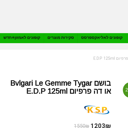
קופונים לאליאקספרסס
סקירות מוצרים
קופונים לאמזון⭐️חדש
בושם Bvlgari Le Gemme Tygar
או דה פרפיום E.D.P 125ml
1203₪
1550₪