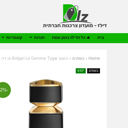
בית
🔥 כל הדילז בזמן אמת
חנויות
קטגוריות
Home
»
בשמים
»
בושם Bvlgari Le Gemme Tygar או דה פרפיום E.D.P 125ml
בשמים
KSP
-22%