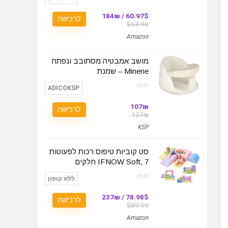
60.97$ / 184₪
לרכישה
$53.98
Amazon
מושב אמבטיה מסתובב ונפתח
Minene – שמנת
קופון:
ADICOKSP
107₪
לרכישה
127₪
KSP
סט קוביות טיפוס רכות לפעוטות
IFNOW Soft, 7 חלקים
קופון:
ללא קופון
78.98$ / 237₪
לרכישה
$89.99
Amazon