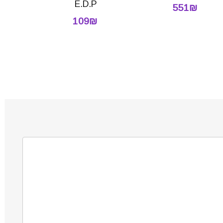
E.D.P
551₪
109₪