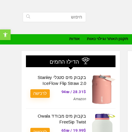
פתח סרגל נ
תקנון האתר וגילוי נאות
אודות
הדילז החמים
בקבוק מים סטנלי Stanley
IceFlow Flip Straw 2.0
28.31$ / 94₪
לרכישה
Amazon
בקבוק מים מבודד Owala
FreeSip Twist
19.99$ / 65₪