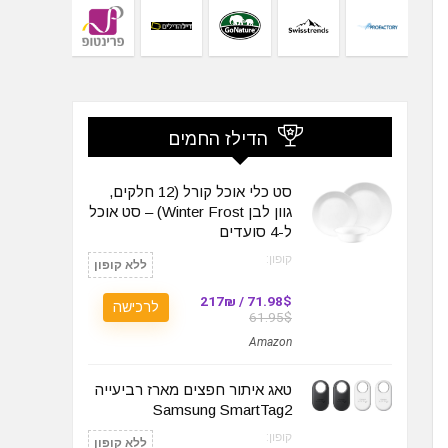
הדילז החמים
סט כלי אוכל קורל (12 חלקים,
גוון לבן Winter Frost) – סט אוכל
ל-4 סועדים
קופון:
ללא קופון
71.98$ / 217₪
לרכישה
61.95$
Amazon
טאג איתור חפצים מארז רביעייה
Samsung SmartTag2
קופון:
ללא קופון