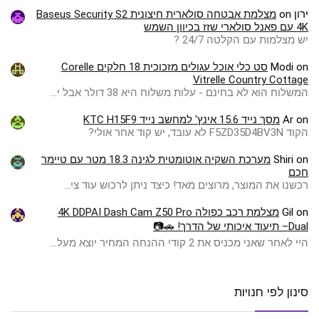
ירון
on
מצלמת אבטחה סולארית חיצונית Baseus Security S2
4K עם פאנל סולארי שזז בכיוון השמש
יש מצלמות עם הקלטה 24/7 ?
on
Modi
סט כלי אוכל עגולים מזכוכית 18 חלקים Corelle
Vitrelle Country Cottage
המשלוח הוא לא בחינם - עלות משלוח היא 38 דולר אבל י…
on
Ar
מסך נייד 15.6 אינץ' למחשב נייד KTC H15F9
הקוד F5ZD35D4BV3N לא עובד, יש קוד אחר אולי?
on
Shiri
מערכת השקיה אוטומטית לגינה 18.3 מטר עם טיימר
חכם
רכשנו את המוצר, מרוצים מאד! כיצד ניתן לרכוש עוד צי…
on
Gil
מצלמת רכב כפולה 4K DDPAI Dash Cam Z50 Pro
Dual– תיעוד איכותי של הדרך! 🚗📷
היי לאחר שאני מכניס את 2 קודי ההנחה המחיר יוצא מעל…
סינון לפי חנויות