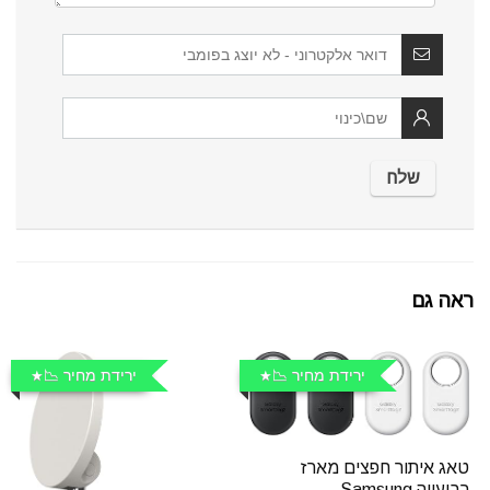
ראה גם
ירידת מחיר 📉
ירידת מחיר 📉
טאג איתור חפצים מארז
רביעייה Samsung