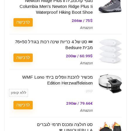
מגפי קולומביה Newton Ridge Plus li
Columbia Men's Newton Ridge Plus Ii
Waterproof Hiking Boot Shoe
75$ / 266₪
לרכישה
Amazon
💤 סט של 4 כריות שינה רכות בגודל 50×76
מבית Bedsure
60.99$ / 200₪
לרכישה
Amazon
מכשיר להכנת וופלים ביתי WMF Lono
Edition Herzwaffeleisen
קופון:
ללא קופון
79.66€ / 290₪
לרכישה
Amazon
סט חולצה ומכנס תרמי לגברים
UNIQUEBLLA 🧣