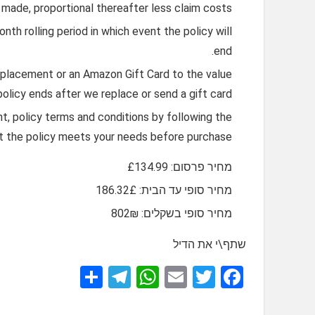
made, proportional thereafter less claim costs.
nth rolling period in which event the policy will
end.
eplacement or an Amazon Gift Card to the value
olicy ends after we replace or send a gift card.
, policy terms and conditions by following the
at the policy meets your needs before purchase.
מחיר פרסום: £134.99
מחיר סופי עד הבית: 186.32£
מחיר סופי בשקלים: 802₪
שתף\י את הדיל
S
T
W
E
T
F
h
el
h
m
wi
a