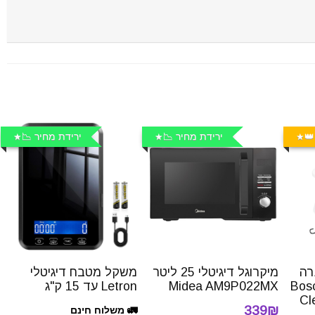
👑
ירידת מחיר 📉
ירידת מחיר 📉
רה
מיקרוגל דיגיטלי 25 ליטר
משקל מטבח דיגיטלי
ת 3 ליטר Bosch
Midea AM9P022MX
Letron עד 15 ק"ג
Cl
339₪
🚛 משלוח חינם