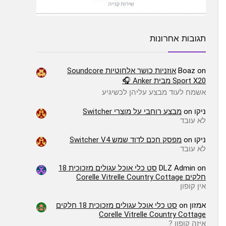
תגובות אחרונות
on
Boaz
אוזניות כושר אלחוטיות Soundcore
Sport X20 מבית Anker 🎧
אשמח לעוד מבצע עליהן לכשיגיע
ניקו
on
מבצע רוחבי על מוצרי Switcher
לא עובד
ניקו
on
מפסק חכם לדוד שמש Switcher V4
לא עובד
on
DLZ Admin
סט כלי אוכל עגולים מזכוכית 18
חלקים Corelle Vitrelle Country Cottage
אין קופון
אמזון
on
סט כלי אוכל עגולים מזכוכית 18 חלקים
Corelle Vitrelle Country Cottage
איזה קופון ?