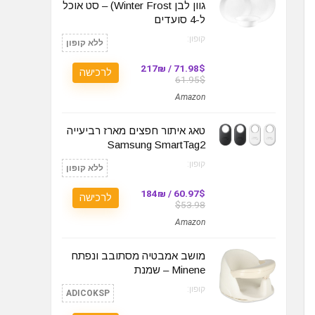
גוון לבן Winter Frost) – סט אוכל
ל-4 סועדים
קופון:
ללא קופון
71.98$ / 217₪
לרכישה
61.95$
Amazon
טאג איתור חפצים מארז רביעייה
Samsung SmartTag2
קופון:
ללא קופון
60.97$ / 184₪
לרכישה
$53.98
Amazon
מושב אמבטיה מסתובב ונפתח
Minene – שמנת
קופון:
ADICOKSP