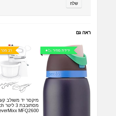
ראה גם
ירידת מחיר 📉
רב מכר 
מיקסר יד משולב קע
מסתובב
everMixx MFQ2600