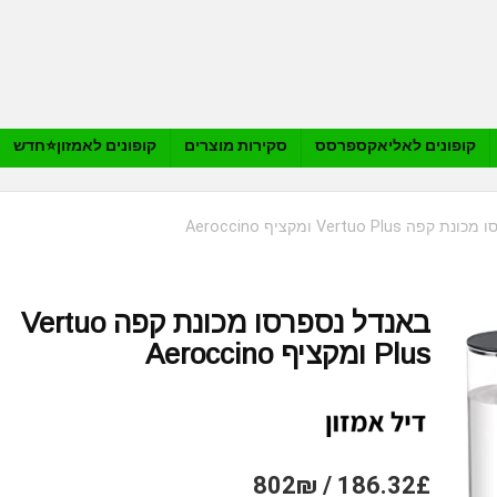
קופונים לאליאקספרסס
סקירות מוצרים
קופונים לאמזון⭐️חדש
Vertuo Plu ומקציף Aeroccino
באנדל נספרסו מכונת קפה Vertuo
Plus ומקציף Aeroccino
186.32£ / 802₪