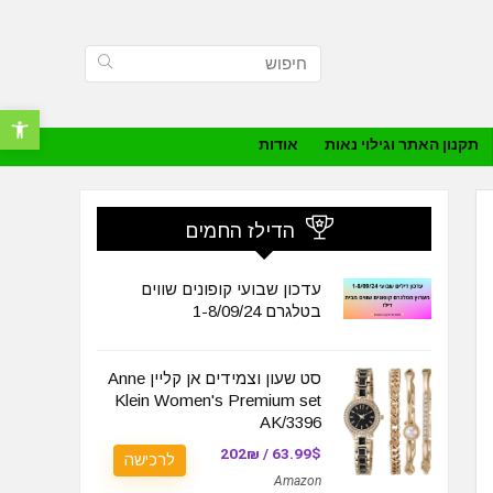
פתח סרגל נ
תקנון האתר וגילוי נאות
אודות
הדילז החמים
עדכון שבועי קופונים שווים
בטלגרם 1-8/09/24
סט שעון וצמידים אן קליין Anne
Klein Women's Premium set
AK/3396
63.99$ / 202₪
לרכישה
Amazon