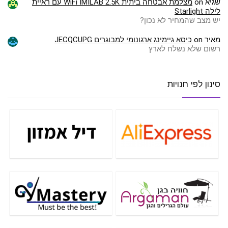
שגיא
on
מצלמת אבטחה ביתית WiFi IMILAB 2.5K עם ראיית
לילה Starlight
יש מצב שהמחיר לא נכון?
מאיר
on
כיסא גיימינג ארגונומי למבוגרים JECQCUPG
רשום שלא נשלח לארץ
סינון לפי חנויות