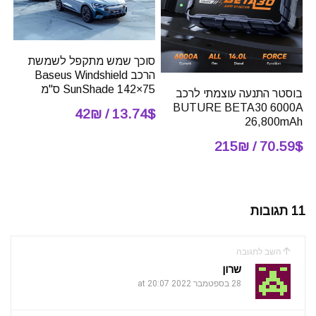
סוכך שמש מתקפל לשמשת
הרכב Baseus Windshield
SunShade 142×75 ס"מ
בוסטר התנעה עוצמתי לרכב
BUTURE BETA30 6000A
13.74$ / 42₪
26,800mAh
70.59$ / 215₪
11 תגובות
השב לתגובה
שרון
28 בספטמבר 2022 at 20:07