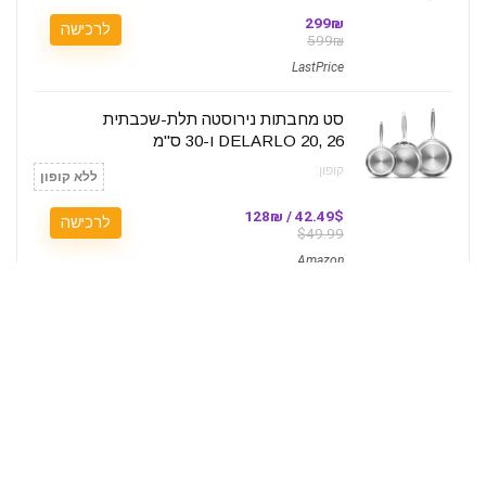
299₪
לרכישה
599₪
LastPrice
סט מחבתות נירוסטה תלת-שכבתית
DELARLO 20, 26 ו-30 ס"מ
קופון:
ללא קופון
42.49$ / 128₪
לרכישה
$49.99
Amazon
קוטל יתושים חשמלי סולארי PhatroyYee
4500V נייד ועמיד למים
קופון:
6HFHVUTZ
34.99$ / 105₪
לרכישה
69.99$
Amazon