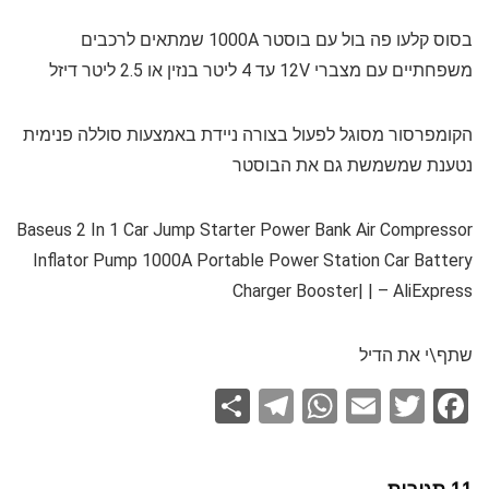
בסוס קלעו פה בול עם בוסטר 1000A שמתאים לרכבים
משפחתיים עם מצברי 12V עד 4 ליטר בנזין או 2.5 ליטר דיזל
הקומפרסור מסוגל לפעול בצורה ניידת באמצעות סוללה פנימית
נטענת שמשמשת גם את הבוסטר
Baseus 2 In 1 Car Jump Starter Power Bank Air Compressor
Inflator Pump 1000A Portable Power Station Car Battery
Charger Booster| | – AliExpress
שתף\י את הדיל
S
T
W
E
T
F
h
el
h
m
wi
a
ar
e
at
ail
tt
ce