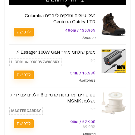
נעלי טיולים וטרקים לגברים Columbia
Geoterra Outdry LTR
155.95$ / 496₪
לרכישה
Amazon
מטען שולחני מהיר Essager 100W GaN ⚡️
קופון:
X6SOV7W0SSKX ואז ILCD01
15.58$ / 51₪
לרכישה
Aliexpress
סט סירים ומחבתות קרמיים 6 חלקים עם ידית
נשלפת MSMK
קופון:
MASTERCARDAY
27.99$ / 90₪
לרכישה
69.99$
Amazon