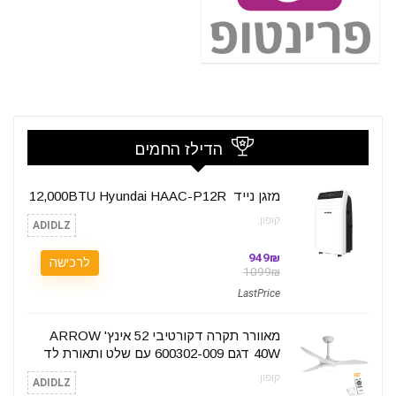
הדילז החמים
מזגן נייד Hyundai HAAC-P12R ‎‏ ‎12,000BTU
קופון:
ADIDLZ
949₪
לרכישה
1099₪
LastPrice
מאוורר תקרה דקורטיבי 52 אינץ' ARROW
40W דגם 600302-009 עם שלט ותאורת לד
קופון:
ADIDLZ