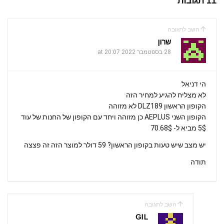
11 תגובות
e
gr
s
er
b
a
A
o
השב לתגובה
m
p
o
שרון
k
28 בספטמבר 2022 at 20:07
p
הי דניאל
לא מצליח להגיע למחיר הזה
הקופון הראשון DLZ189 לא מזוהה
הקופון השני AEPLUS כן מזוהה ויחד עם הקופון של החנות של עוד
5$ מביא ל- 70.68$
יש מצב שיש טעות בקופון הראשון? 59 דולר למוצר הזה זה פצצה
תודה
השב לתגובה
GIL