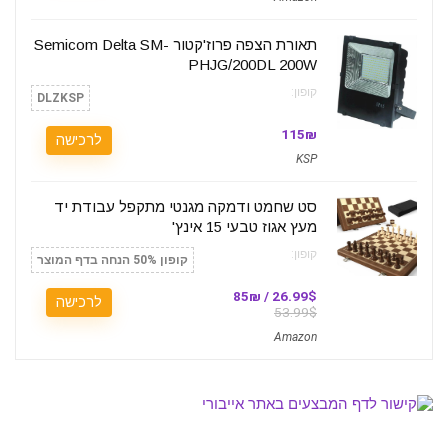
תאורת הצפה פרוז'קטור Semicom Delta SM-
PHJG/200DL 200W
קופון:
DLZKSP
115₪
לרכישה
KSP
סט שחמט ודמקה מגנטי מתקפל עבודת יד
מעץ אגוז טבעי 15 אינץ'
קופון:
קופון 50% הנחה בדף המוצר
26.99$ / 85₪
לרכישה
53.99$
Amazon