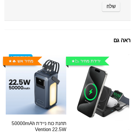
ראה גם
ירידת מחיר 📉
מחיר אש 🔥
תחנת כוח ניידת 50000mAh
Vention 22.5W