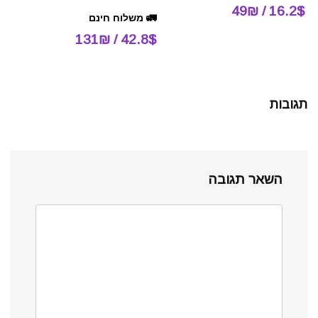
16.2$ / 49₪
🚛 משלוח חינם
42.8$ / 131₪
תגובות
השאר תגובה