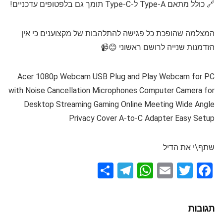
🔗 כולל מתאם Type-A ל-Type-C תומך גם בלפטופים עדכניים!
המצלמה שהופכת כל פגישה להתלהבות של מקצוענים כי אין
הזדמנות שנייה לרושם ראשוני 😊📹
Acer 1080p Webcam USB Plug and Play Webcam for PC
with Noise Cancellation Microphones Computer Camera for
Desktop Streaming Gaming Online Meeting Wide Angle
Privacy Cover A-to-C Adapter Easy Setup
שתף\י את הדיל
S
T
W
E
T
F
h
el
h
m
wi
a
ar
e
at
ail
tt
ce
תגובות
e
gr
s
er
b