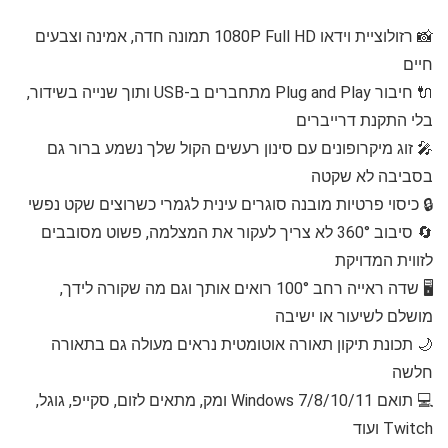
📸 רזולוציית וידאו 1080P Full HD תמונה חדה, אמינה וצבעים
חיים
🔌 חיבור Plug and Play מתחברים ב-USB ותוך שנייה בשידור,
בלי התקנת דרייברים
🎤 זוג מיקרופונים עם סינון רעשים הקול שלך נשמע ברור גם
בסביבה לא שקטה
🔒 כיסוי פרטיות מובנה סוגרים עינית לגמרי כשרוצים שקט נפשי
🔄 סיבוב 360° לא צריך לעקור את המצלמה, פשוט מסובבים
לזווית המדויקת
🖥️ שדה ראייה רחב 100° רואים אותך וגם מה שקורה לידך,
מושלם לשיעור או ישיבה
🌙 תכונת תיקון תאורה אוטומטית נראים מעולה גם בתאורה
חלשה
💻 תואם Windows 7/8/10/11 ומק, מתאים לזום, סקייפ, גוגל,
Twitch ועוד