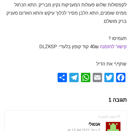
לקפסולות שלוש פעולות המעניקות נקיון מבריק: התא הכחול
ממיס שומנים, התא הלבן מסיר לכלוך עיקש והתא האדום מעניק
ברק מושלם.
תעמיסו ?
קישור להזמנה
40₪ קוד קופון בלעדי: DLZKSP
שתף\י את הדיל
S
T
W
E
T
F
h
el
h
m
wi
a
ar
e
at
ail
tt
ce
תגובה 1
e
gr
s
er
b
a
A
o
השב לתגובה
m
p
o
אנטולי
3 ביולי 2022 at 10:44