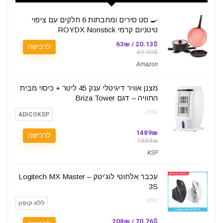
🍳 סט סירים ומחבתות 6 חלקים עם ציפוי
טיטניום קרמי ROYDX Nonstick
20.13$ / 63₪
לרכישה
49.99$
Amazon
מצנן אוויר דיגיטלי ענק 45 ליטר + כיסוי מבית
החוויה – דגם Briza Tower
קופון:
ADICOKSP
1489₪
לרכישה
1884₪
KSP
עכבר אלחוטי לוג’יטק – Logitech MX Master
3S
קופון:
ללא קופון
70.76$ / 208₪