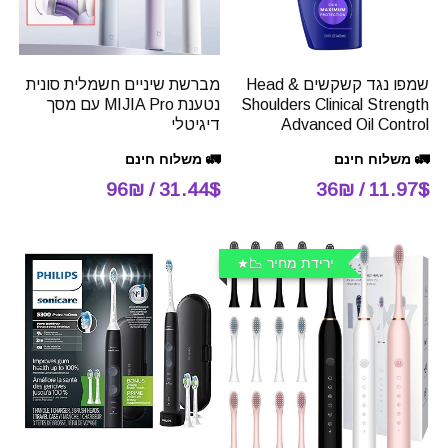
שמפו נגד קשקשים Head &
מברשת שיניים חשמלית סונית
Shoulders Clinical Strength
נטענת MIJIA Pro עם מסך
Advanced Oil Control
דיגיטלי
🚛 משלוח חינם
🚛 משלוח חינם
31.44$ / 96₪
11.97$ / 36₪
ירידת מחיר 📉