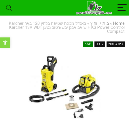
Home
»
בית גן וחוץ
»
באנדל מכונת שטיפה בלחץ 120 באר Karcher
K3 Power Control + שואב אבק יבש/רטוב נטען Karcher 18V WD1
Compact
פתח סרגל נ
בית גן וחוץ
לרכב
KSP