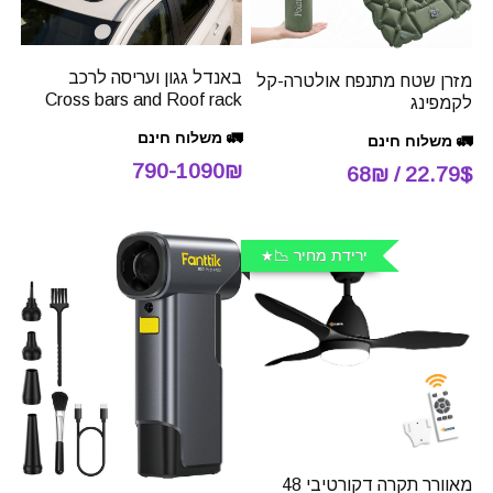
באנדל גגון ועריסה לרכב
מזרן שטח מתנפח אולטרה-קל
Cross bars and Roof rack
לקמפינג
🚛 משלוח חינם
🚛 משלוח חינם
790-1090₪
22.79$ / 68₪
ירידת מחיר 📉
מאוורר תקרה דקורטיבי 48