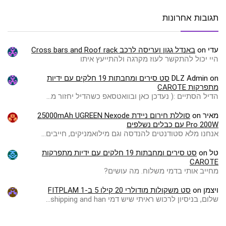
תגובות אחרונות
עדי
on
באנדל גגון ועריסה לרכב Cross bars and Roof rack
היי יכול להתקשר לעוז מקרגה ולהתייעץ איתו
on
DLZ Admin
סט סירים ומחבתות 19 חלקים עם ידיות
מתפרקות CAROTE
הדיל הסתיים :( ️נעדכן כאן ובוואטסאפ כשהדיל יחזור מ…
מאיר
on
סוללת חירום ניידת 25000mAh UGREEN Nexode
Pro 200W עם כבלים נשלפים
אנחנו מלא סטודנטים להנדסה וגם מילואמניקים, חייבים…
טל
on
סט סירים ומחבתות 19 חלקים עם ידיות מתפרקות
CAROTE
מחייב אותי בדמי משלוח. מה עושים?
ויצמן
on
סט משקולות מודולרי 20 קילו 5 ב-1 FITPLAM
שלום, בניסיון לרכוש ראיתי שיש דמי shipping and han…