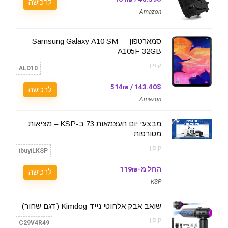
לרכישה
Amazon
סמארטפון – Samsung Galaxy A10 SM-
A105F 32GB
קופון:
ALD10
143.40$ / 514₪
לרכישה
Amazon
מבצעי יום העצמאות 73 ב-KSP – מציאות
מטורפות
קופון:
ibuyiLKSP
החל מ-119₪
לרכישה
KSP
שואב אבק אלחוטי נייד Kimdog (דגם שחור)
קופון:
C29V4R49