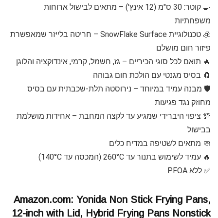
🍳 קוטר: 30 ס"מ (12 אינץ') – מתאים לבישול ארוחות
משפחתיות
🧊 טכנולוגיית SnowFlake Surface – חריטה בלייזר שמאפשרת
פיזור חום מושלם
🔥 תואם לכל סוגי הכיריים – גז, חשמל, קרמי, אינדוקציה והלוגן
🧲 בסיס מגנטי עם הולכת חום גבוהה
🛡 מבנה עמיד במיוחד – נירוסטה תלת-שכבתית עם בסיס
מחוזק נגד פגיעות
💯 ציפוי היברידי שמגיע עד לקצה המחבת – אחידות מושלמת
בבישול
🧼 מתאים לשטיפה במדיח כלים
🔥 עמיד לשימוש בתנור עד 260°C (המכסה עד 140°C)
✅ ללא PFOA
Amazon.com: Yonida Non Stick Frying Pans,
12-inch with Lid, Hybrid Frying Pans Nonstick