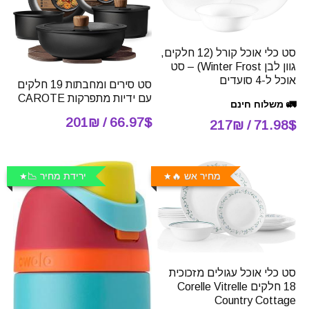
סט כלי אוכל קורל (12 חלקים,
גוון לבן Winter Frost) – סט
אוכל ל-4 סועדים
סט סירים ומחבתות 19 חלקים
עם ידיות מתפרקות CAROTE
🚛 משלוח חינם
66.97$ / 201₪
71.98$ / 217₪
מחיר אש 🔥
ירידת מחיר 📉
סט כלי אוכל עגולים מזכוכית
18 חלקים Corelle Vitrelle
Country Cottage