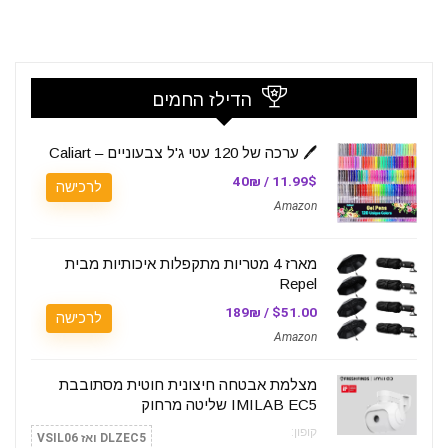
הדילז החמים
🖊️ ערכה של 120 עטי ג'ל צבעוניים – Caliart
11.99$ / 40₪
לרכישה
Amazon
מארז 4 מטריות מתקפלות איכותיות מבית
Repel
$51.00 / 189₪
לרכישה
Amazon
מצלמת אבטחה חיצונית חוטית מסתובבת
IMILAB EC5 שליטה מרחוק
קופון:
DLZEC5 ואז VSIL06