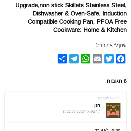
Upgrade,non stick Skillets Stainless Steel,
Dishwasher & Oven-Safe, Induction
Compatible Cooking Pan, PFOA Free
Cookware: Home & Kitchen
שתף\י את הדיל
S
T
W
E
T
F
h
el
h
m
wi
a
ar
e
at
ail
tt
ce
6 תגובות
e
gr
s
er
b
a
A
o
השב לתגובה
m
p
o
חנן
k
17 בינואר 2026 at 22:36
p
הקופון לא עובד