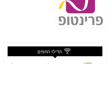
הדילז החמים
מזרן שטח מתנפח לקמפינג עם משאבת רגל
מובנית וכרית
קופון:
ללא קופון
29.98$ / 90₪
לרכישה
$42.99
Amazon
מדף תליה דו-שלבי קני רטן ועץ