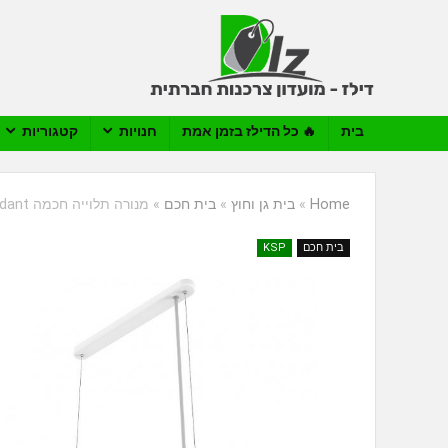
בית
🔥 כל הדילז בזמן אמת
חנויות
קטגוריות
Home
»
בית גן וחוץ
»
בית חכם
»
מנורה תלוייה חכמה Yeelight YLDL01YL Crystal Pendant מבית שיאומי
בית חכם
KSP