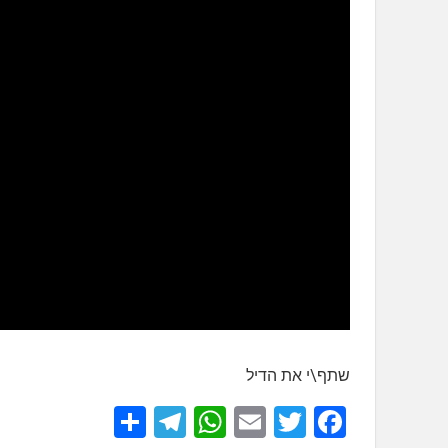
שתף\י את הדיל
S
T
W
E
T
F