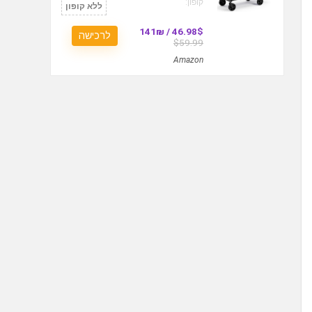
קופון:
ללא קופון
46.98$ / 141₪
לרכישה
$59.99
Amazon