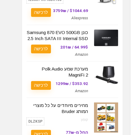
$1044.69 / 3759₪
לרכישה
Aliexpress
כונן Samsung 870 EVO 500GB
2.5 Inch SATA III Internal SSD
64.99$ / 201₪
לרכישה
Amazon
מערכת שמע Polk Audio
MagniFi 2
$353.92 / 1299₪
לרכישה
Amazon
מחירים מיוחדים על כל מוצרי
המותג Bruder
קופון:
DLZKSP
החל מ-77₪
לרכישה