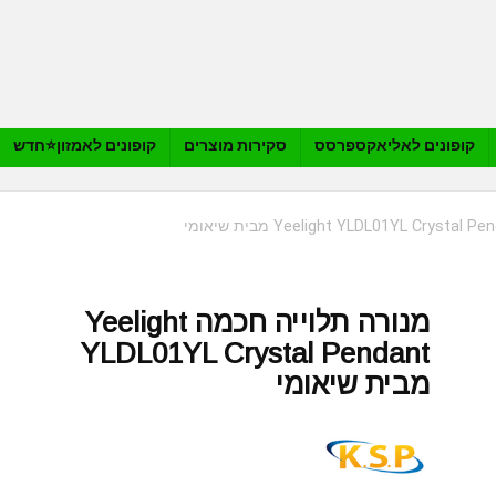
קופונים לאליאקספרסס
סקירות מוצרים
קופונים לאמזון⭐️חדש
מנורה תלוייה חכמה Yeelight
YLDL01YL Crystal Pendant
מבית שיאומי