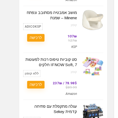
מושב אמבטיה מסתובב ונפתח
Minene – שמנת
קופון:
ADICOKSP
107₪
לרכישה
127₪
KSP
סט קוביות טיפוס רכות לפעוטות
IFNOW Soft, 7 חלקים
קופון:
ללא קופון
78.98$ / 237₪
לרכישה
$89.99
Amazon
עגלה מתקפלת עם פתיחה
קדמית Sekey