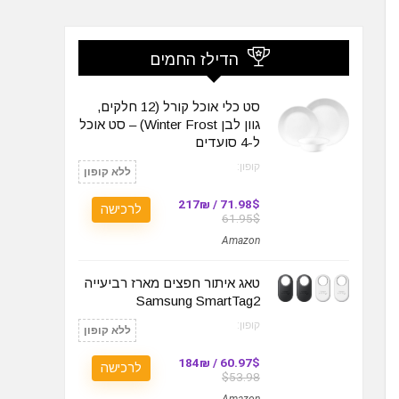
הדילז החמים
סט כלי אוכל קורל (12 חלקים,
גוון לבן Winter Frost) – סט אוכל
ל-4 סועדים
קופון:
ללא קופון
71.98$ / 217₪
לרכישה
61.95$
Amazon
טאג איתור חפצים מארז רביעייה
Samsung SmartTag2
קופון:
ללא קופון
60.97$ / 184₪
לרכישה
$53.98
Amazon