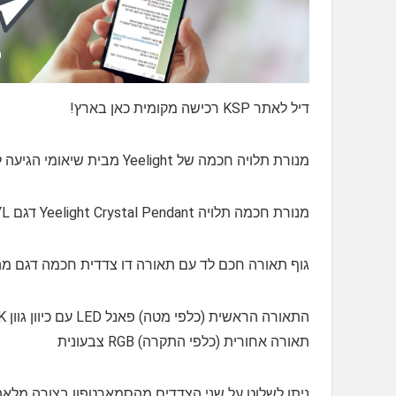
דיל לאתר KSP רכישה מקומית כאן בארץ!
מנורת תלויה חכמה של Yeelight מבית שיאומי הגיעה לארץ בדיל מקומי בלעדי???
מנורת חכמה תלויה Yeelight Crystal Pendant דגם YLDL01YL מבית שיאומי – בחול נקראת גם דגם המטאור Meteorite
גוף תאורה חכם לד עם תאורה דו צדדית חכמה דגם מהמ
התאורה הראשית (כלפי מטה) פאנל LED עם כיוון גוון 2700K –6000K
תאורה אחורית (כלפי התקרה) RGB צבעונית
ניתן לשלוט על שני הצדדים מהסמארטפון בצורה מלאה מכל