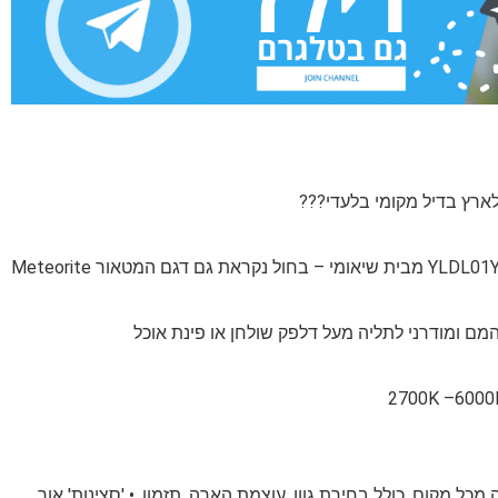
ם ומודרני לתליה מעל דלפק שולחן או פינת אוכל
 מקום, כולל בחירת גוון, עוצמת הארה, תזמון, • 'סצינות' אור