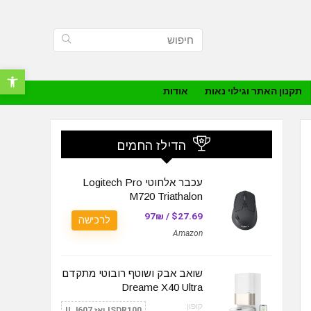
פתח סרגל נ
תקנון האתר וגילוי נאות
אודות
הדילז החמים
עכבר אלחוטי Logitech Pro
M720 Triathalon
$27.69 / 97₪
לרכישה
Amazon
שואב אבק ושוטף רובוטי מתקדם
Dreame X40 Ultra
קופון:
ISDR100 ואז ILJ607