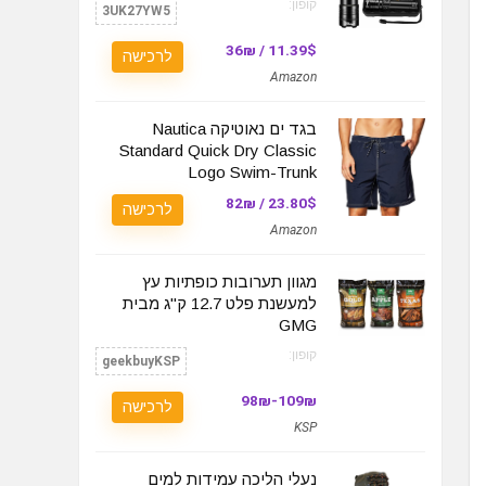
קופון:
3UK27YW5
11.39$ / 36₪
לרכישה
Amazon
בגד ים נאוטיקה Nautica
Standard Quick Dry Classic
Logo Swim-Trunk
23.80$ / 82₪
לרכישה
Amazon
מגוון תערובות כופתיות עץ
למעשנת פלט 12.7 ק"ג מבית
GMG
קופון:
geekbuyKSP
109₪-98₪
לרכישה
KSP
נעלי הליכה עמידות למים