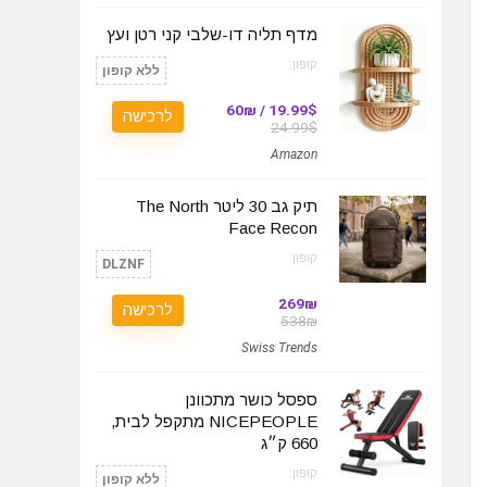
מדף תליה דו-שלבי קני רטן ועץ
קופון:
ללא קופון
19.99$ / 60₪
לרכישה
24.99$
Amazon
תיק גב 30 ליטר The North
Face Recon
קופון:
DLZNF
269₪
לרכישה
538₪
Swiss Trends
ספסל כושר מתכוונן
NICEPEOPLE מתקפל לבית,
660 ק״ג
קופון:
ללא קופון