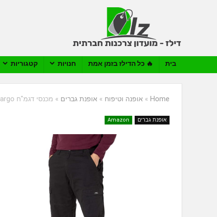
בית
🔥 כל הדילז בזמן אמת
חנויות
קטגוריות
Home
»
אופנה וטיפוח
»
אופנת גברים
»
מכנסי דגמ"ח Wrangler Relaxed Fit Stretch Cargo
אופנת גברים
Amazon