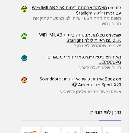
ג'וני
on
מצלמת אבטחה ביתית WiFi IMILAB 2.5K
עם ראיית לילה Starlight
משום מה המחיר 165 ש"ח ולא מאפשר להזין את
הקופון הש…
שגיא
on
מצלמת אבטחה ביתית WiFi IMILAB
2.5K עם ראיית לילה Starlight
יש מצב שהמחיר לא נכון?
מאיר
on
כיסא גיימינג ארגונומי למבוגרים
JECQCUPG
רשום שלא נשלח לארץ
on
Boaz
אוזניות כושר אלחוטיות Soundcore
Sport X20 מבית Anker 🎧
אשמח לעוד מבצע עליהן לכשיגיע
סינון לפי חנויות