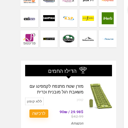
הדילז החמים
מזרן שטח מתנפח לקמפינג עם
משאבת רגל מובנית וכרית
קופון:
ללא קופון
29.98$ / 90₪
לרכישה
$42.99
Amazon