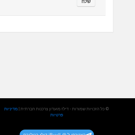
© כל הזכויות שמורות - דילז מועדון צרכנות חברתית |
מדיניות
פרטיות
הצטרפו ל @iBuyIL דילז בטלגרם