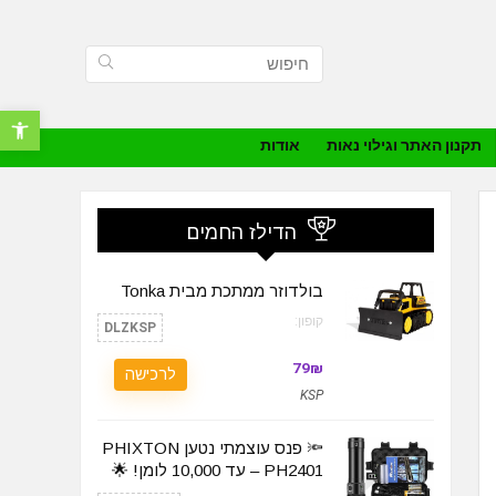
פתח סרגל נ
תקנון האתר וגילוי נאות
אודות
הדילז החמים
בולדוזר ממתכת מבית Tonka
קופון:
DLZKSP
79₪
לרכישה
KSP
🔦 פנס עוצמתי נטען PHIXTON
PH2401 – עד 10,000 לומן! 🌟