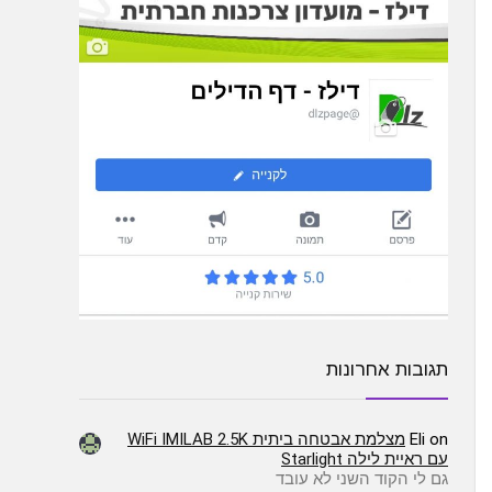
תגובות אחרונות
on
Eli
מצלמת אבטחה ביתית WiFi IMILAB 2.5K
עם ראיית לילה Starlight
גם לי הקוד השני לא עובד