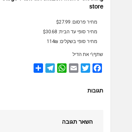
store
מחיר פרסום: $27.99
מחיר סופי עד הבית: $30.68
מחיר סופי בשקלים: 114₪
שתף\י את הדיל
S
T
W
E
T
F
h
el
h
m
wi
a
ar
e
at
ail
tt
ce
תגובות
e
gr
s
er
b
a
A
o
m
p
o
השאר תגובה
p
k