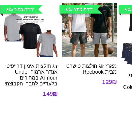
📉
ירידת מחיר 📉
ירידת מחיר 📉
מארז זוג חולצות טישרט
זוג חולצות אימון דרייפיט
מבית Reebook
אנדר ארמור Under
י
Armour במחירים
129₪
בלעדיים לחברי הקבוצה!
Col
149₪