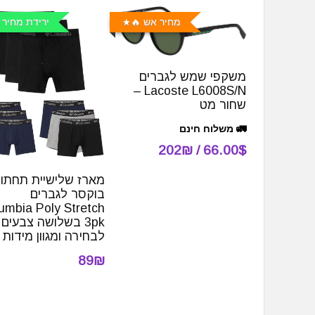
מחיר אש 🔥
ירידת מחיר 
משקפי שמש לגברים
Lacoste L6008S/N –
שחור מט
🚛 משלוח חינם
66.00$ / 202₪
מארז שלישיית תחתונ
בוקסר לגברים
umbia Poly Stretch
3pk בשלושה צבעים
לבחירה ומגוון מידות
89₪