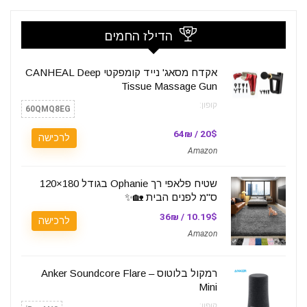
הדילז החמים
אקדח מסאג' נייד קומפקטי CANHEAL Deep
Tissue Massage Gun
קופון:
60QMQ8EG
20$ / 64₪
לרכישה
Amazon
שטיח פלאפי רך Ophanie בגודל 180×120
ס"מ לפנים הבית 🏡✨
10.19$ / 36₪
לרכישה
Amazon
רמקול בלוטוס – Anker Soundcore Flare
Mini
קופון: