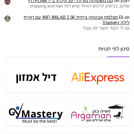
ויצמן
on
סט משקולות מודולרי 20 קילו 5 ב-1 FITPLAM
שלום, בניסיון לרכוש ראיתי שיש דמי shipping and han…
on
Eli
מצלמת אבטחה ביתית WiFi IMILAB 2.5K עם ראיית
לילה Starlight
גם לי הקוד השני לא עובד
סינון לפי חנויות