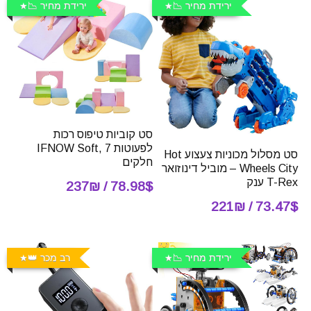
ירידת מחיר 📉
ירידת מחיר 📉
סט קוביות טיפוס רכות
לפעוטות IFNOW Soft, 7
סט מסלול מכוניות צעצוע Hot
חלקים
Wheels City – מוביל דינוזואר
T-Rex ענק
78.98$ / 237₪
73.47$ / 221₪
ירידת מחיר 📉
רב מכר 👑