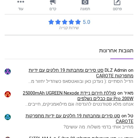
תגובות אחרונות
on
DLZ Admin
סט סירים ומחבתות 19 חלקים עם ידיות
מתפרקות CAROTE
הדיל הסתיים :( ️נעדכן כאן ובוואטסאפ כשהדיל יחזור מ…
מאיר
on
סוללת חירום ניידת 25000mAh UGREEN Nexode
Pro 200W עם כבלים נשלפים
אנחנו מלא סטודנטים להנדסה וגם מילואמניקים, חייבים…
טל
on
סט סירים ומחבתות 19 חלקים עם ידיות מתפרקות
CAROTE
מחייב אותי בדמי משלוח. מה עושים?