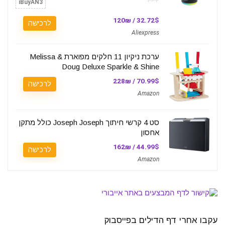
iBuyAN3
32.72$ / 120₪
לרכישה
Aliexpress
ערכת ניקיון 11 חלקים מפוארת Melissa &
Doug Deluxe Sparkle & Shine
70.99$ / 228₪
לרכישה
Amazon
סט 4 קרשי חיתוך Joseph Joseph כולל מתקן
אחסון
44.99$ / 162₪
לרכישה
Amazon
עקבו אחרי דף הדילים בפייסבוק