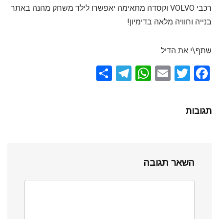
רכבי VOLVO וקסדה מתאימה יאפשרו לילד משחק מהנה באתר
בנייה וחוויה מלאה בדימיון!
שתף\י את הדיל
S
T
W
E
T
F
h
el
h
m
wi
a
ar
e
at
ail
tt
ce
תגובות
e
gr
s
er
b
a
A
o
m
p
o
השאר תגובה
p
k