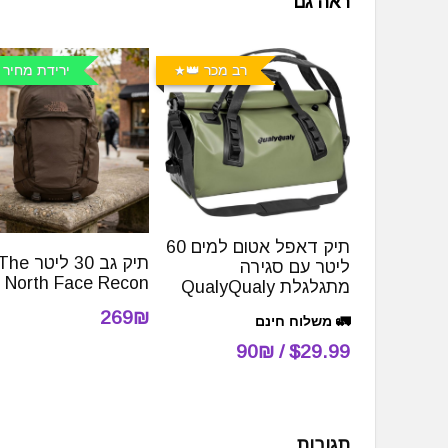
ראה גם
רב מכר 👑
ירידת מחיר 
תיק דאפל אטום למים 60
תיק גב 30 ליטר he
ליטר עם סגירה
North Face Recon
מתגלגלת QualyQualy
269₪
🚛 משלוח חינם
$29.99 / 90₪
תגובות