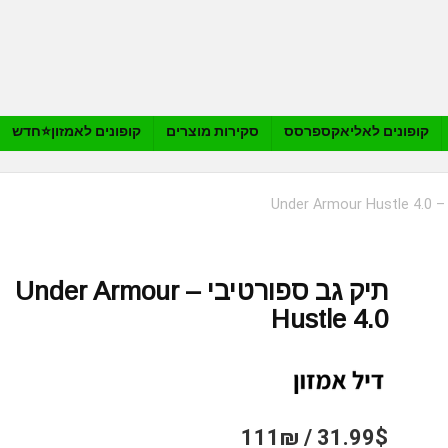
קופונים לאליאקספרסס
סקירות מוצרים
קופונים לאמזון⭐️חדש
Under
תיק גב ספורטיבי – Under Armour
Hustle 4.0
31.99$ / 111₪