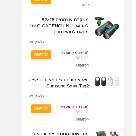
KSP
משקפת עוצמתית 15×52
למבוגרים GIGAPENGUIN עם
מתאם לסמארטפון
קופון:
ללא קופון
58.53$ / 176₪
לרכישה
$89.99
Amazon
טאג איתור חפצים מארז רביעייה
Samsung SmartTag2
קופון:
ללא קופון
70.69$ / 212₪
לרכישה
$52.99
Amazon
מזרן שטח מתנפח אולטרה-קל