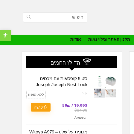
פתח סרגל נ
תקנון האתר וגילוי נאות
אודות
הדילז החמים
סט 5 קופסאות עם מכסים
Joseph Joseph Nest Lock
קופון:
ללא קופון
19.99$ / 59₪
לרכישה
$34.00
Amazon
מכונית על שלט – Wltoys A979