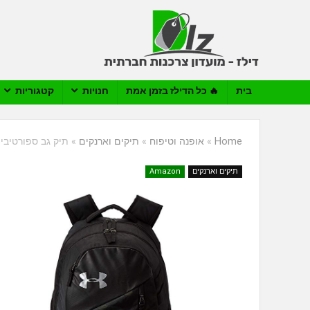
בית
🔥 כל הדילז בזמן אמת
חנויות
קטגוריות
Home
»
אופנה וטיפוח
»
תיקים וארנקים
»
תיק גב ספורטיבי –  Armour Hustle 4.0
תיקים וארנקים
Amazon