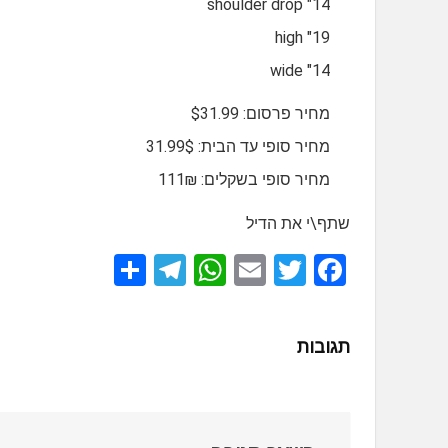
14" shoulder drop
19" high
14" wide
מחיר פרסום: $31.99
מחיר סופי עד הבית: 31.99$
מחיר סופי בשקלים: 111₪
שתף\י את הדיל
S
T
W
E
T
F
h
el
h
m
wi
a
ar
e
at
ail
tt
ce
תגובות
e
gr
s
er
b
a
A
o
m
p
o