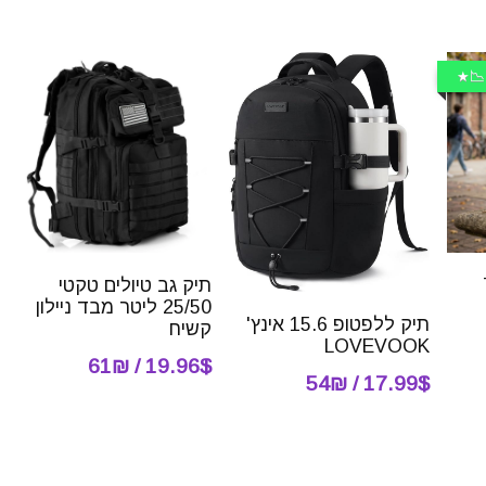
📉
T
תיק גב טיולים טקטי
25/50 ליטר מבד ניילון
תיק ללפטופ 15.6 אינץ'
קשיח
LOVEVOOK
19.96$ / 61₪
17.99$ / 54₪