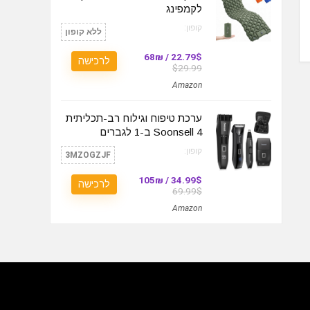
לקמפינג
קופון:
ללא קופון
22.79$ / 68₪
לרכישה
$29.99
Amazon
ערכת טיפוח וגילוח רב-תכליתית
Soonsell 4 ב-1 לגברים
קופון:
3MZOGZJF
34.99$ / 105₪
לרכישה
69.99$
Amazon