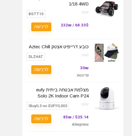
1/18 4WD
קופון:
BGTT10
68.33$ / 232₪
לרכישה
כובע דרייפיט אצטק Aztec Chill
קופון:
DLZHAT
30₪
לרכישה
פרינטופ
מצלמת אבטחה ביתית eufy
Solo 2K Indoor Cam P24
קופון:
EUFYIL003 ואז IBuyIL3
$25.14 / 85₪
לרכישה
Aliexpress