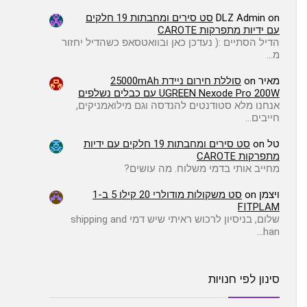
on
DLZ Admin
סט סירים ומחבתות 19 חלקים
עם ידיות מתפרקות CAROTE
הדיל הסתיים :( ️נעדכן כאן ובוואטסאפ כשהדיל יחזור
מ…
מאיר
on
סוללת חירום ניידת 25000mAh
UGREEN Nexode Pro 200W עם כבלים נשלפים
אנחנו מלא סטודנטים להנדסה וגם מילואמניקים,
חייבים…
טל
on
סט סירים ומחבתות 19 חלקים עם ידיות
מתפרקות CAROTE
מחייב אותי בדמי משלוח. מה עושים?
ויצמן
on
סט משקולות מודולרי 20 קילו 5 ב-1
FITPLAM
שלום, בניסיון לרכוש ראיתי שיש דמי shipping and
han…
סינון לפי חנויות