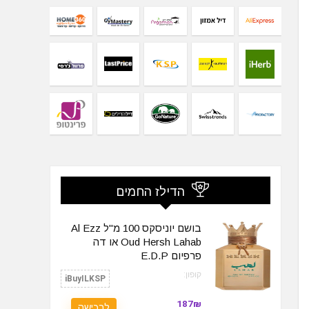
הדילז החמים
בושם יוניסקס 100 מ"ל Al Ezz
Oud Hersh Lahab או דה
פרפיום E.D.P
קופון:
iBuyILKSP
187₪
לרכישה