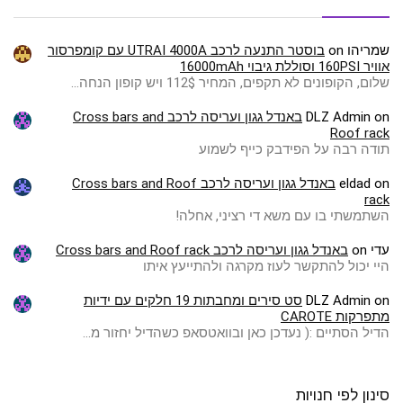
שמריהו
on
בוסטר התנעה לרכב UTRAI 4000A עם קומפרסור
אוויר 160PSI וסוללת גיבוי 16000mAh
שלום, הקופונים לא תקפים, המחיר 112$ ויש קופון הנחה…
on
DLZ Admin
באנדל גגון ועריסה לרכב Cross bars and
Roof rack
תודה רבה על הפידבק כייף לשמוע
on
eldad
באנדל גגון ועריסה לרכב Cross bars and Roof
rack
השתמשתי בו עם משא די רציני, אחלה!
עדי
on
באנדל גגון ועריסה לרכב Cross bars and Roof rack
היי יכול להתקשר לעוז מקרגה ולהתייעץ איתו
on
DLZ Admin
סט סירים ומחבתות 19 חלקים עם ידיות
מתפרקות CAROTE
הדיל הסתיים :( ️נעדכן כאן ובוואטסאפ כשהדיל יחזור מ…
סינון לפי חנויות