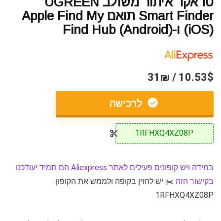
טראקר איתור משולב UGREEN
Smart Finder תואם Apple Find My
(iOS) ו-Find Hub (Android)
10.53$ / 31₪
לרכישה
1RFHXQ4XZ08P
במידה ויש קופונים פעילים לאתר Aliexpress הם תמיד יעודכנו
בקישור הזה
✂️ יש להזין בקופה ולממש את הקופון:
1RFHXQ4XZ08P