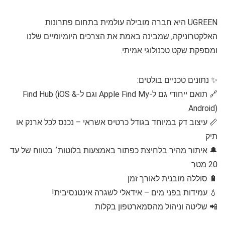
UGREEN היא חברה מובילה עולמית בתחום פתרונות
האלקטרוניקה, שמבינה באמת את הצרכים היומיומיים שלנו
ומספקת שקט טכנולוגי אמיתי.
✨ נתונים טכניים בולטים:
🔗 תואם ייחודי גם ל-Apple Find My וגם ל-Find Hub (iOS &
Android)
📏 עיצוב דק במיוחד בגודל כרטיס אשראי – נכנס לכל ארנק או
תיק
🔔 איתור מהיר בלחיצת כפתור באמצעות בלוטות׳ בטווח של עד
20 מטר
🔋 סוללה מובנית לאורך זמן
💧 עמידות בפני מים – אידאלי לשגרה אינטנסיבית!
📲 שליטה וניהול מהסמארטפון בקלות