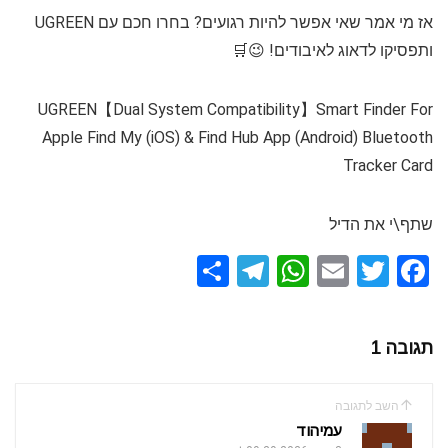
אז מי אמר שאי אפשר להיות רגועים? בחרו חכם עם UGREEN
ותפסיקו לדאוג לאיבודים! 😉🛒
UGREEN【Dual System Compatibility】Smart Finder For
Apple Find My (iOS) & Find Hub App (Android) Bluetooth
Tracker Card
שתף\י את הדיל
S
T
W
E
T
F
h
el
h
m
wi
a
ar
e
at
ail
tt
ce
תגובה 1
e
gr
s
er
b
a
A
o
השב לתגובה
m
p
o
עמיהוד