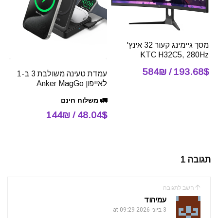
מסך גיימינג קעור 32 אינץ'
KTC H32C5, 280Hz
193.68$ / 584₪
עמדת טעינה משולבת 3 ב-1
לאייפון Anker MagGo
🚛 משלוח חינם
48.04$ / 144₪
תגובה 1
השב לתגובה
עמיהוד
3 ביוני 2026 at 09:29