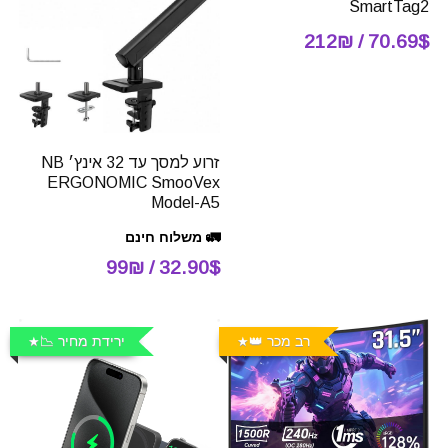
SmartTag2
70.69$ / 212₪
זרוע למסך עד 32 אינץ׳ NB
ERGONOMIC SmooVex
Model-A5
🚛 משלוח חינם
32.90$ / 99₪
רב מכר 👑
ירידת מחיר 📉