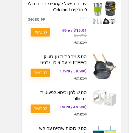
ערכת בישול לקמפינג ניידת כולל
9 חלקים Odoland
קופון:
34Q8QI9P
$15.94 / 49₪
לרכישה
28.99$
Amazon
סט 3 מחבתות נון-סטיק
YIIFEEO עם ציפוי גרניט
59.99$ / 179₪
לרכישה
Amazon
סט שולחן וכיסא לפעוטות
Tilhumt
49.99$ / 190₪
לרכישה
Amazon
סט 2 כוסות שתייה עם קש