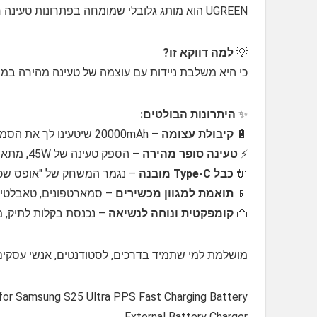
UGREEN הוא מותג גלובלי שמומחה בפתרונות טעינה חכמים וחדשניים, עם דגש על איכות, עמידות ויעילות ⚡🌍
💡
למה דווקא זו?
כי היא משלבת ניידות עם עוצמה של טעינה מהירה במיוחד, כולל כבל Type C מובנה ש
✨
היתרונות הבולטים:
🔋
קיבולת עצומה
– 20000mAh שיטעינו לך את הסמארטפון או הטאבלט כמה פעמים בלי למצמץ
⚡
טעינה סופר מהירה
– הספק טעינה של 45W, מתאים גם ללפטופים, טאבלטים ועוד
🔌
כבל Type-C מובנה
– נגמר המשחק של "אופס שכח
📱
תואמת למגוון מכשירים
– סמארטפונים, טאבלטים, 
👜
קומפקטית ונוחה לנשיאה
– נכנסת בקלות לתיק, מ
מושלמת למי שתמיד בדרכים, לסטודנטים, אנשי עסקים, ח
or Samsung S25 Ultra PPS Fast Charging Battery
External Battery Charger