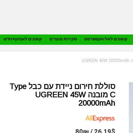
קופונים לאליאקספרסס
סקירות מוצרים
קופונים לאמזון⭐️חדש
סוללת חירום ניידת עם כבל Type
C מובנה UGREEN 45W
20000mAh
26.19$ / 80₪