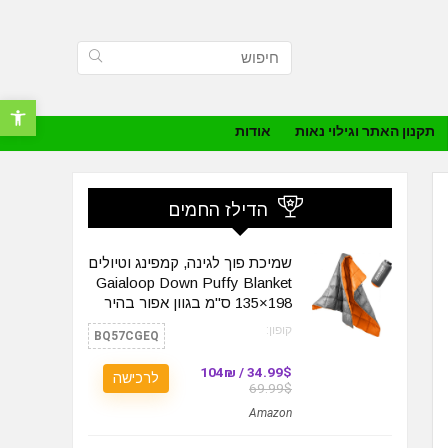
פתח סרגל נ
תקנון האתר וגילוי נאות
אודות
הדילז החמים
שמיכת פוך לגינה, קמפינג וטיולים
Gaialoop Down Puffy Blanket
135×198 ס"מ בגוון אפור בהיר
קופון:
BQ57CGEQ
34.99$ / 104₪
לרכישה
69.99$
Amazon