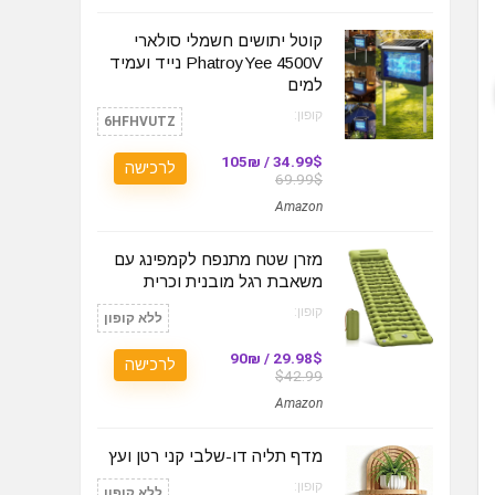
קוטל יתושים חשמלי סולארי
PhatroyYee 4500V נייד ועמיד
למים
קופון:
6HFHVUTZ
34.99$ / 105₪
לרכישה
69.99$
Amazon
מזרן שטח מתנפח לקמפינג עם
משאבת רגל מובנית וכרית
קופון:
ללא קופון
29.98$ / 90₪
לרכישה
$42.99
Amazon
מדף תליה דו-שלבי קני רטן ועץ
קופון:
ללא קופון