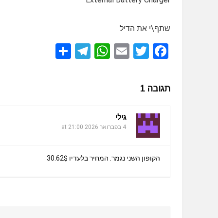
שתף\י את הדיל
S
T
W
E
T
F
h
el
h
m
wi
a
ar
e
at
ail
tt
ce
תגובה 1
e
gr
s
er
b
a
A
o
גילי
m
p
o
4 בפברואר 2026 at 21:00
p
k
הקופון השני נגמר. המחיר בלעדיו 30.62$