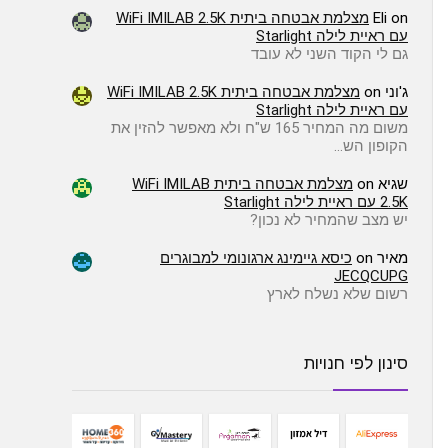
on
Eli
מצלמת אבטחה ביתית WiFi IMILAB 2.5K
עם ראיית לילה Starlight
גם לי הקוד השני לא עובד
ג'וני
on
מצלמת אבטחה ביתית WiFi IMILAB 2.5K
עם ראיית לילה Starlight
משום מה המחיר 165 ש"ח ולא מאפשר להזין את
הקופון הש…
שגיא
on
מצלמת אבטחה ביתית WiFi IMILAB
2.5K עם ראיית לילה Starlight
יש מצב שהמחיר לא נכון?
מאיר
on
כיסא גיימינג ארגונומי למבוגרים
JECQCUPG
רשום שלא נשלח לארץ
סינון לפי חנויות