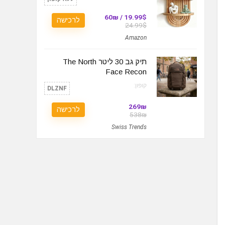
19.99$ / 60₪
לרכישה
24.99$
Amazon
תיק גב 30 ליטר The North
Face Recon
קופון:
DLZNF
269₪
לרכישה
538₪
Swiss Trends