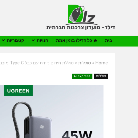
בית
🔥 כל הדילז בזמן אמת
חנויות
קטגוריות
Home
»
סוללות
»
סוללת חירום ניידת עם כבל Type C מובנה UGREEN 45W 20000mAh
סוללות
Aliexpress