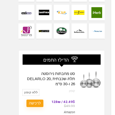
הדילז החמים
סט מחבתות נירוסטה
תלת-שכבתית DELARLO 20,
26 ו-30 ס"מ
קופון:
ללא קופון
42.49$ / 128₪
לרכישה
$49.99
Amazon