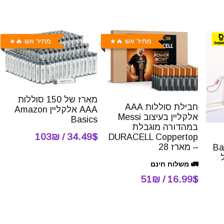
מחיר אש 🔥
מחיר אש 🔥
מארז של 150 סוללות
חבילת סוללות AAA
AAA אלקליין Amazon
אלקליין בעיצוב Messi
Basics
במהדורה מוגבלת
34.49$ / 103₪
DURACELL Coppertop
– מארז 28
Ba
פול
🚛 משלוח חינם
16.99$ / 51₪