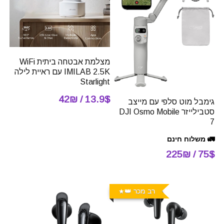
מצלמת אבטחה ביתית WiFi
IMILAB 2.5K עם ראיית לילה
Starlight
13.9$ / 42₪
גימבל מוט סלפי עם מייצב
סטבילייזר DJI Osmo Mobile
7
🚛 משלוח חינם
75$ / 225₪
רב מכר 👑