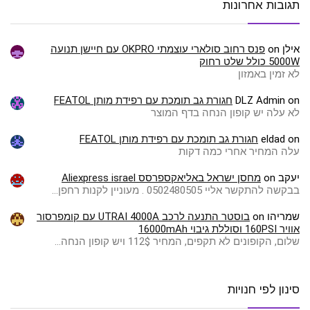
תגובות אחרונות
אילן
on
פנס רחוב סולארי עוצמתי OKPRO עם חיישן תנועה
5000W כולל שלט רחוק
לא זמין באמזון
on
DLZ Admin
חגורת גב תומכת עם רפידת מותן FEATOL
לא עלה יש קופון הנחה בדף המוצר
on
eldad
חגורת גב תומכת עם רפידת מותן FEATOL
עלה המחיר אחרי כמה דקות
יעקב
on
מחסן ישראל באליאקספרסס Aliexpress israel
בבקשה להתקשר אליי 0502480505 . מעוניין לקנות רחפן…
שמריהו
on
בוסטר התנעה לרכב UTRAI 4000A עם קומפרסור
אוויר 160PSI וסוללת גיבוי 16000mAh
שלום, הקופונים לא תקפים, המחיר 112$ ויש קופון הנחה…
סינון לפי חנויות