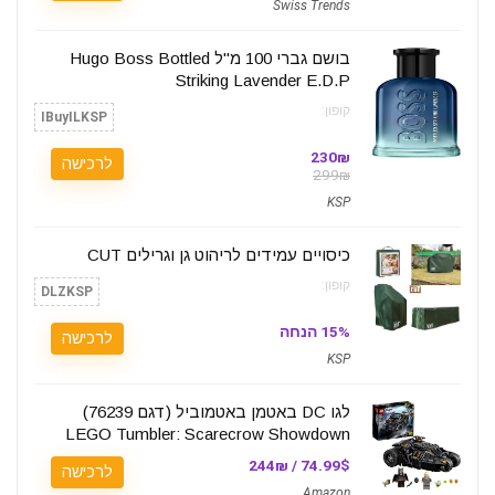
Swiss Trends
בושם גברי 100 מ"ל Hugo Boss Bottled
Striking Lavender E.D.P
קופון:
IBuyILKSP
230₪
לרכישה
299₪
KSP
כיסויים עמידים לריהוט גן וגרילים CUT
קופון:
DLZKSP
15% הנחה
לרכישה
KSP
לגו DC באטמן באטמוביל (דגם 76239)
LEGO Tumbler: Scarecrow Showdown
74.99$ / 244₪
לרכישה
Amazon