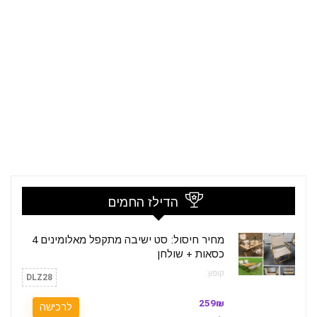
הדילז החמים
מחיר חיסול: סט ישיבה מתקפל מאלומינים 4
כסאות + שולחן
קופון:
DLZ28
259₪
לרכישה