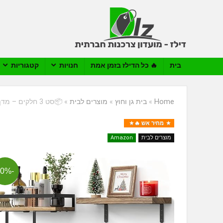
בית
🔥 כל הדילז בזמן אמת
חנויות
קטגוריות
Home
»
בית גן וחוץ
»
מוצרים לבית
»
📦סט 3 חלקים – מדף מגבות ומדפי תלייה צפים ומעוצבים לקיר QHMCHLDZ, מעץ מלא
מחיר אש 🔥
מוצרים לבית
Amazon
-30%