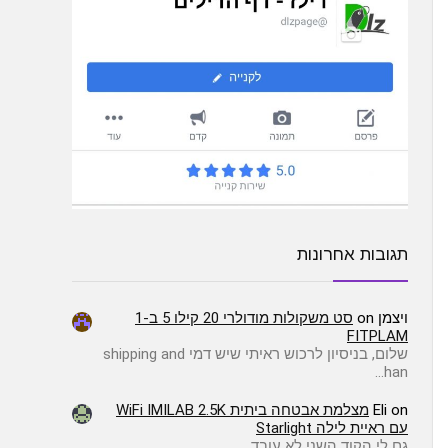
תגובות אחרונות
ויצמן
on
סט משקולות מודולרי 20 קילו 5 ב-1
FITPLAM
שלום, בניסיון לרכוש ראיתי שיש דמי shipping and
han…
on
Eli
מצלמת אבטחה ביתית WiFi IMILAB 2.5K
עם ראיית לילה Starlight
גם לי הקוד השני לא עובד