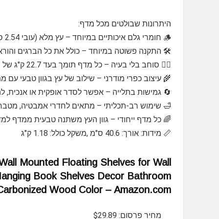
היתרונות שבולטים מכל מדף:
🪵 חומרי גלם איכותיים במיוחד – עץ מלא (עובי 2.54 ס"מ) עם מרקם טבעי + מתכת בציפוי אבקה נגד חלודה
🛠️ התקנה פשוטה במיוחד – כולל את כל הברגים והור
🏋️‍♂️ סוחב בלי בעיה – כל מדף תומך בעד 22.7 ק"ג של פריטים
🌾 עיצוב כפרי מודרני – שילוב של עץ בגוון טבעי ע
🔄 גמישות בתלייה – אפשר לסדר אופקית או אנכית, ל
🛁 שימוש רב-תכליתי – מתאים לחדרי אמבטיה, מטבח, 
🌈 כל מדף ייחודי – גוון העץ משתנה טבעית ממדף למ
📏 מידות: אורך: 40.6 ס"מ ,משקל כולל: 1.18 ק"ג
l Mounted Floating Shelves for Wall
Hanging Book Shelves Decor Bathroom
, Carbonized Wood Color – Amazon.com
מחיר פרסום: $29.89