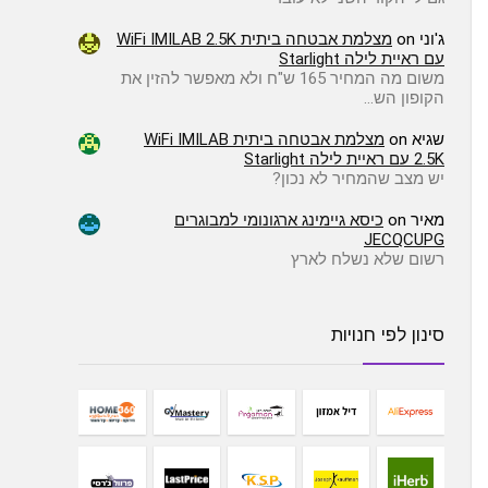
ג'וני
on
מצלמת אבטחה ביתית WiFi IMILAB 2.5K
עם ראיית לילה Starlight
משום מה המחיר 165 ש"ח ולא מאפשר להזין את
הקופון הש…
שגיא
on
מצלמת אבטחה ביתית WiFi IMILAB
2.5K עם ראיית לילה Starlight
יש מצב שהמחיר לא נכון?
מאיר
on
כיסא גיימינג ארגונומי למבוגרים
JECQCUPG
רשום שלא נשלח לארץ
סינון לפי חנויות