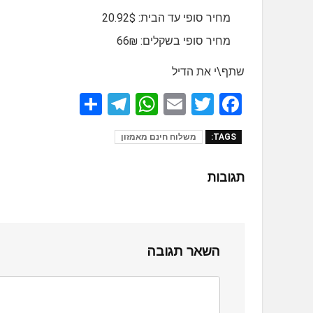
מחיר סופי עד הבית: 20.92$
מחיר סופי בשקלים: 66₪
שתף\י את הדיל
S
T
W
E
T
F
h
el
h
m
wi
a
TAGS:
משלוח חינם מאמזון
ar
e
at
ail
tt
ce
e
gr
s
er
b
תגובות
a
A
o
m
p
o
p
k
השאר תגובה