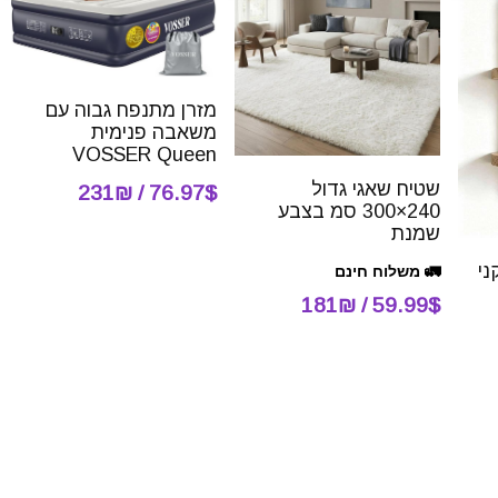
מזרן מתנפח גבוה עם
משאבה פנימית
VOSSER Queen
שטיח שאגי גדול
76.97$ / 231₪
240×300 סמ בצבע
שמנת
ני
🚛 משלוח חינם
59.99$ / 181₪