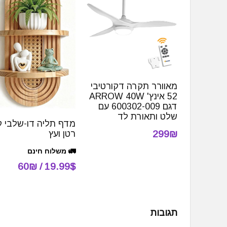
מאוורר תקרה דקורטיבי
52 אינץ' ARROW 40W
דגם 600302-009 עם
שלט ותאורת לד
מדף תליה דו-שלבי ק
299₪
רטן ועץ
🚛 משלוח חינם
19.99$ / 60₪
תגובות