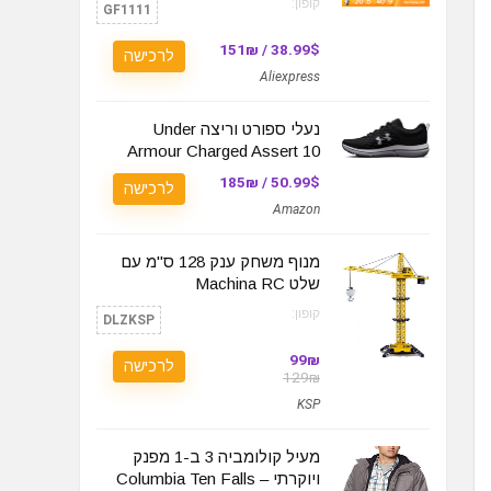
קופון:
GF1111
38.99$ / 151₪
לרכישה
Aliexpress
נעלי ספורט וריצה Under
Armour Charged Assert 10
50.99$ / 185₪
לרכישה
Amazon
מנוף משחק ענק 128 ס"מ עם
שלט Machina RC
קופון:
DLZKSP
99₪
לרכישה
129₪
KSP
מעיל קולומביה 3 ב-1 מפנק
ויוקרתי – Columbia Ten Falls