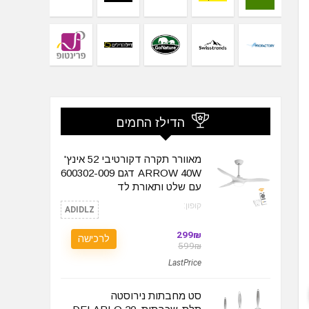
הדילז החמים
מאוורר תקרה דקורטיבי 52 אינץ'
ARROW 40W דגם 600302-009
עם שלט ותאורת לד
קופון:
ADIDLZ
299₪
לרכישה
599₪
LastPrice
סט מחבתות נירוסטה