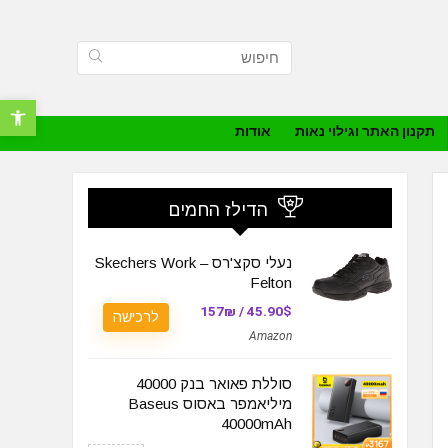
פתח סרגל נ
תקנון האתר וגילוי נאות
אודות
הדילז החמים
נעלי סקצ'רס – Skechers Work
Felton
45.90$ / 157₪
לרכישה
Amazon
סוללת פאואר בנק 40000
מיליאמפר באסוס Baseus
40000mAh