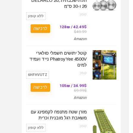
תלת-שכבתית DELARLO 20,
26 ו-30 ס"מ
קופון:
ללא קופון
42.49$ / 128₪
לרכישה
$49.99
Amazon
קוטל יתושים חשמלי סולארי
PhatroyYee 4500V נייד ועמיד
למים
קופון:
6HFHVUTZ
34.99$ / 105₪
לרכישה
69.99$
Amazon
מזרן שטח מתנפח לקמפינג עם
משאבת רגל מובנית וכרית
קופון:
ללא קופון