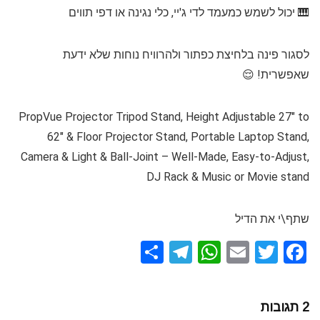
🎹 יכול לשמש כמעמד לדי ג'יי, כלי נגינה או דפי תווים
לסגור פינה בלחיצת כפתור ולהרוויח נוחות שלא ידעת
שאפשרית! 😌
PropVue Projector Tripod Stand, Height Adjustable 27" to
62" & Floor Projector Stand, Portable Laptop Stand,
Camera & Light & Ball-Joint – Well-Made, Easy-to-Adjust,
DJ Rack & Music or Movie stand
שתף\י את הדיל
S
T
W
E
T
F
h
el
h
m
wi
a
ar
e
at
ail
tt
ce
2 תגובות