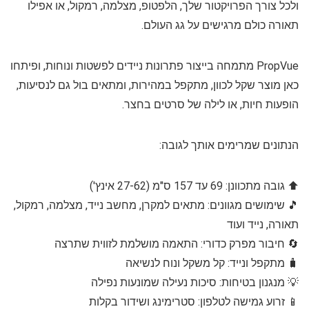
ולכל צורך הפרויקטור שלך, הלפטופ, מצלמה, רמקול, או אפילו
תאורה כולם מרגישים על גג העולם.
PropVue מתמחה בייצור פתרונות ניידים לפשטות ונוחות, ופיתחו
כאן מוצר שקל לכוון, מתקפל במהירות, ומתאים בול גם לנסיעות,
הופעות חיות, או לילה של סרטים בחצר.
הנתונים שמרימים אותך לגובה:
⬆️ גובה מתכוונן: 69 עד 157 ס"מ (27-62 אינץ')
🎵 שימושים מגוונים: מתאים למקרן, מחשב נייד, מצלמה, רמקול,
תאורה, נייד ועוד
🔄 חיבור מפרק כדורי: התאמה מושלמת לזווית שתרצה
🧳 מתקפל ונייד: קל משקל ונוח לנשיאה
💡 מנגנון בטיחות: סיכות נעילה שמונעות נפילה
📱 זרוע גמישה לטלפון: סטרימינג ושידור בקלות