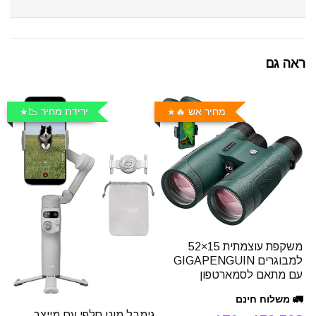
ראה גם
מחיר אש 🔥
ירידת מחיר 📉
משקפת עוצמתית 15×52
למבוגרים GIGAPENGUIN
עם מתאם לסמארטפון
🚛 משלוח חינם
גימבל מוט סלפי עם מייצב