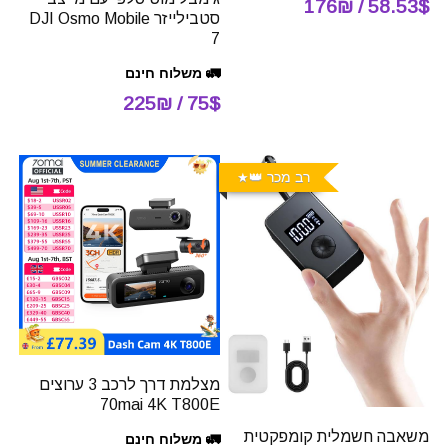
58.53$ / 176₪
סטבילייזר DJI Osmo Mobile
7
🚛 משלוח חינם
75$ / 225₪
רב מכר 👑
מצלמת דרך לרכב 3 ערוצים
70mai 4K T800E
משאבה חשמלית קומפקטית
🚛 משלוח חינם