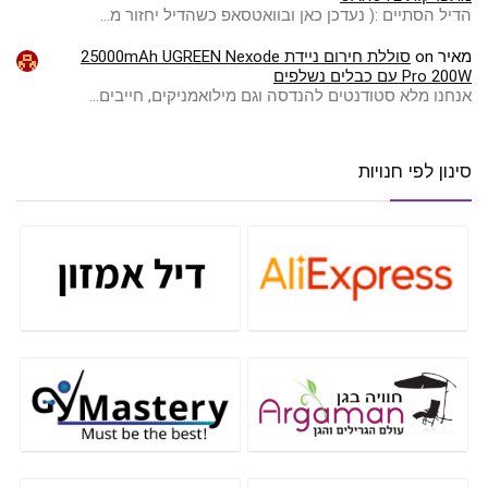
הדיל הסתיים :( ️נעדכן כאן ובוואטסאפ כשהדיל יחזור מ…
מאיר
on
סוללת חירום ניידת 25000mAh UGREEN Nexode
Pro 200W עם כבלים נשלפים
אנחנו מלא סטודנטים להנדסה וגם מילואמניקים, חייבים…
סינון לפי חנויות