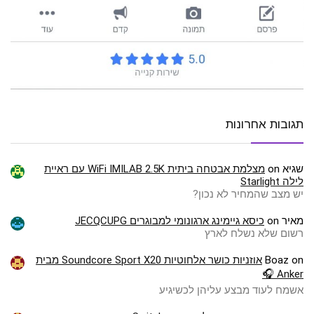
תגובות אחרונות
שגיא
on
מצלמת אבטחה ביתית WiFi IMILAB 2.5K עם ראיית
לילה Starlight
יש מצב שהמחיר לא נכון?
מאיר
on
כיסא גיימינג ארגונומי למבוגרים JECQCUPG
רשום שלא נשלח לארץ
on
Boaz
אוזניות כושר אלחוטיות Soundcore Sport X20 מבית
Anker 🎧
אשמח לעוד מבצע עליהן לכשיגיע