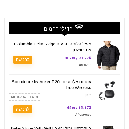
הדילז החמים
מעיל פלומה טבעית Columbia Delta Ridge
עם צווארון
93.77$ / 302₪
לרכישה
Amazon
אוזניות אלחוטיות Soundcore by Anker P20i
True Wireless
קופון:
ILCD1 ואז AIL703
15.17$ / 45₪
לרכישה
Aliexpress
בייקרסטון גריל וטאבון BakerStone With Grill