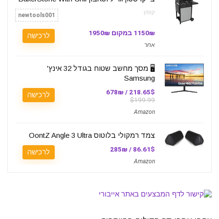
קופון:
newtools001
1150₪ במקום 1950₪
לרכישה
אחר
🖥️ מסך מחשב שטוח בגודל 32 אינץ'
Samsung
218.65$ / 678₪
לרכישה
$199.99
Amazon
צמד רמקולי בלוטוס OontZ Angle 3 Ultra
86.61$ / 285₪
לרכישה
Amazon