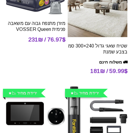
מזרן מתנפח גבוה עם משאבה
פנימית VOSSER Queen
76.97$ / 231₪
שטיח שאגי גדול 240×300 סמ
בצבע שמנת
🚛 משלוח חינם
59.99$ / 181₪
ירידת מחיר 📉
ירידת מחיר 📉