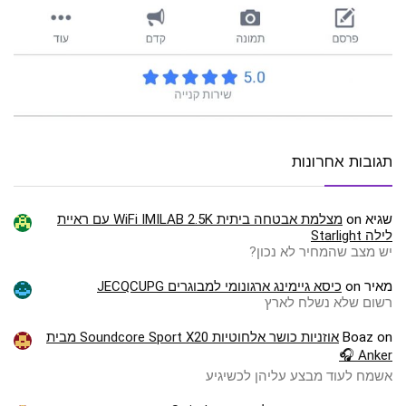
תגובות אחרונות
שגיא
on
מצלמת אבטחה ביתית WiFi IMILAB 2.5K עם ראיית
לילה Starlight
יש מצב שהמחיר לא נכון?
מאיר
on
כיסא גיימינג ארגונומי למבוגרים JECQCUPG
רשום שלא נשלח לארץ
on
Boaz
אוזניות כושר אלחוטיות Soundcore Sport X20 מבית
Anker 🎧
אשמח לעוד מבצע עליהן לכשיגיע