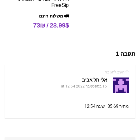
FreeSip
🚛 משלוח חינם
23.99$ / 73₪
תגובה 1
השב לתגובה
אלי תל אביב
16 בספטמבר 2022 at 12:54
מחיר 35.69 . שעה 12:54