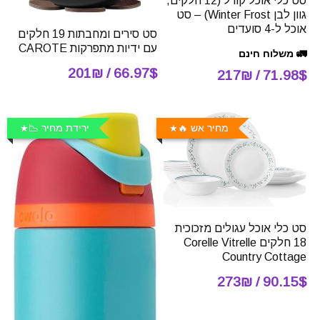
סט כלי אוכל קורל (12 חלקים,
גוון לבן Winter Frost) – סט
אוכל ל-4 סועדים
סט סירים ומחבתות 19 חלקים
עם ידיות מתפרקות CAROTE
🚛 משלוח חינם
66.97$ / 201₪
71.98$ / 217₪
מחיר אש 🔥
ירידת מחיר 📉
סט כלי אוכל עגולים מזכוכית
18 חלקים Corelle Vitrelle
Country Cottage
90.15$ / 273₪