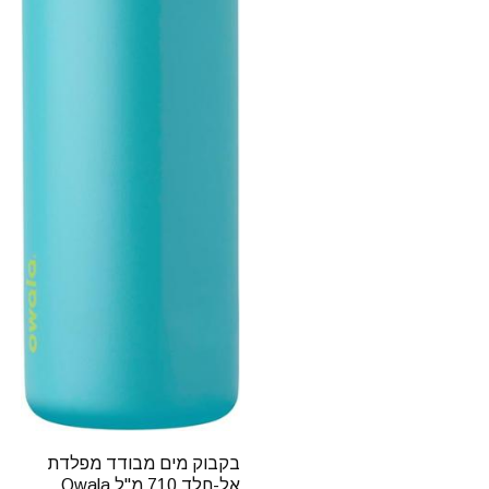
בקבוק מים מבודד מפלדת
אל-חלד 710 מ"ל Owala