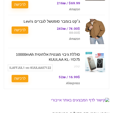
$69.99 / 216₪
לרכישה
Amazon
ג׳קט בומבר סופטשל לגברים Levi's
74.00$ / 243₪
לרכישה
88.00$
Amazon
סוללת גיבוי מגנטית אלחוטית 10000mAh
KUULAA KL-YD75
קופון:
KUULAA07122 ואז ILAFFJUL1
16.99$ / 52₪
לרכישה
Aliexpress