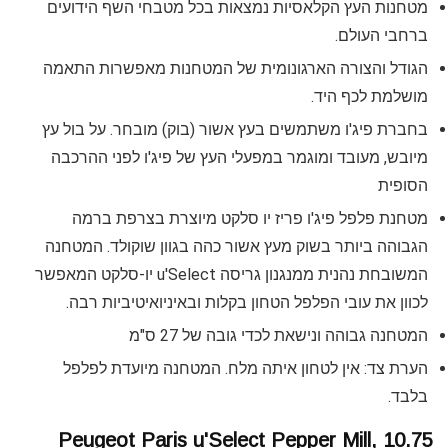
מטחנות העץ הקלאסיות נמצאות בכל מטבחי השף הידועים
ברחבי העולם.
הגודל והצורה הארגונומית של המטחנות מאפשרות התאמה
מושלמת לכף היד.
בחברת פיג'ו משתמשים בעץ אשור (בוק) מובחר. על בול עץ
מיובש, מעובד ומוגמר במפעלי העץ של פיג'ו לפני ההרכבה
הסופית
מטחנת פלפל פיג'ו פריז יו סלקט מיוצרת בצרפת ברמה
הגבוהה ביותר בשוק מעץ אשור כהה בגוון שוקולד. המטחנה
המשובחת נהנית ממנגנון גריסה u'Select יו-סלקט המאפשר
לכוון את עובי הפלפל הטחון בקלות ובאיניואיטיביות רבה.
המטחנה גבוהה ונישאת לכדי גובה של 27 ס"מ
הערת צד: אין לטחון איתה מלח. המטחנה מיועדת לפלפל
בלבד.
Peugeot Paris u'Select Pepper Mill, 10.75