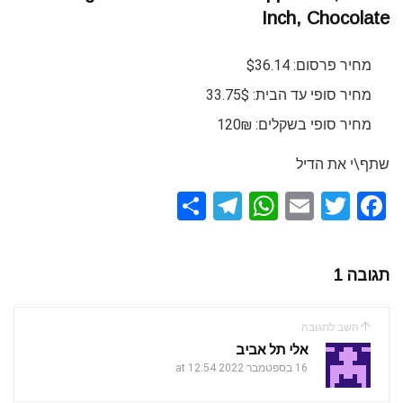
Inch, Chocolate
מחיר פרסום: $36.14
מחיר סופי עד הבית: 33.75$
מחיר סופי בשקלים: 120₪
שתף\י את הדיל
S
T
W
E
T
F
h
el
h
m
wi
a
ar
e
at
ail
tt
ce
תגובה 1
e
gr
s
er
b
a
A
o
השב לתגובה
m
p
o
אלי תל אביב
k
16 בספטמבר 2022 at 12:54
p