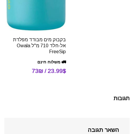
בקבוק מים מבודד מפלדת
אל-חלד 710 מ"ל Owala
FreeSip
🚛 משלוח חינם
23.99$ / 73₪
תגובות
השאר תגובה