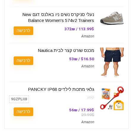
נעלי סניקרס נשים ניו באלנס דגם New
Balance Women's 574v2 Trainers
113.99$ / 372₪
לרכישה
Amazon
מכנס שורט קצר לבית Nautica
$16.50 / 53₪
לרכישה
Amazon
גלאי מתכות לילדים PANCKY IP68
קופון:
9GZPLII8
17.99$ / 56₪
לרכישה
29.99$
Amazon