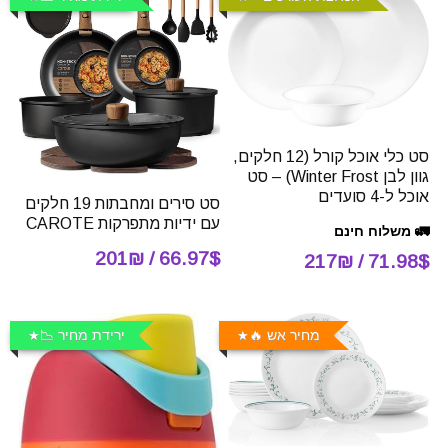
סט כלי אוכל קורל (12 חלקים,
גוון לבן Winter Frost) – סט
אוכל ל-4 סועדים
סט סירים ומחבתות 19 חלקים
עם ידיות מתפרקות CAROTE
🚛 משלוח חינם
66.97$ / 201₪
71.98$ / 217₪
מחיר אש 🔥
ירידת מחיר 📉