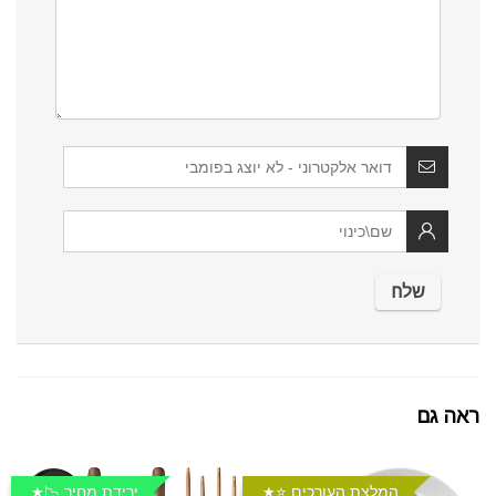
ראה גם
המלצת העורכים ⭐️
ירידת מחיר 📉