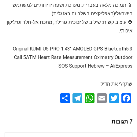
📱 תמיכה מלאה בעברית: מערכת ושפה ידידותיים למשתמש
הישראלי(האפליקציה בשלב זה באנגלית)
🦍 עיצוב קשוח: שילוב של זכוכית גורילה, מתכת אל-חלד וסיליקון
איכותי.
Original KUMI U5 PRO 1.43″ AMOLED GPS Bluetooth5.3
Call 5ATM Heart Rate Measurement Oximetry Outdoor
SOS Support Hebrew – AliExpress
שתף\י את הדיל
S
T
W
E
T
F
h
el
h
m
wi
a
ar
e
at
ail
tt
ce
7 תגובות
e
gr
s
er
b