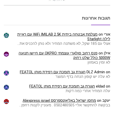
תגובות אחרונות
אורי
on
מצלמת אבטחה ביתית WiFi IMILAB 2.5K עם ראיית
לילה Starlight
אצלי גם 185 שקל, לא משתנה המחיר ולא נותן להכניס את…
אילן
on
פנס רחוב סולארי עוצמתי OKPRO עם חיישן תנועה
5000W כולל שלט רחוק
לא זמין באמזון
on
DLZ Admin
חגורת גב תומכת עם רפידת מותן FEATOL
לא עלה יש קופון הנחה בדף המוצר
on
eldad
חגורת גב תומכת עם רפידת מותן FEATOL
עלה המחיר אחרי כמה דקות
יעקב
on
מחסן ישראל באליאקספרסס Aliexpress israel
בבקשה להתקשר אליי 0502480505 . מעוניין לקנות רחפן…