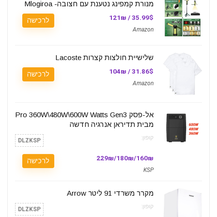
מנורת קמפינג נטענת עם חצובה- Mlogiroa
35.99$ / 121₪
לרכישה
Amazon
שלישיית חולצות קצרות Lacoste
31.86$ / 104₪
לרכישה
Amazon
אל-פסק Pro 360W\480W\600W Watts Gen3
מבית תדיראן אנרגיה חדשה
קופון:
DLZKSP
160₪/180₪/229₪
לרכישה
KSP
מקרר משרדי 91 ליטר Arrow
קופון:
DLZKSP