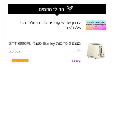
הדילז החמים
עדכון שבועי קופונים שווים בטלגרם 9-
16/08/26
מצנם 2 פרוסות Stanley סטנלי STT-6880PL
קופון:
ADIDLZ
229₪
לרכישה
299₪
LastPrice
סט 2 פנסי עבודה מגנטיים LANKA 2600 לומן
נטענים
קופון:
ללא קופון
19.99$ / 60₪
לרכישה
Amazon