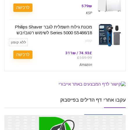
579₪
לרכישה
KSP
מכונת גילוח חשמלית לגבר Philips Shaver
Series 5000 S5466/18 לשימוש רטוב/יבש
קופון:
ללא קופון
74.93£ / 311₪
לרכישה
£159.99
Amazon
עקבו אחרי דף הדילים בפייסבוק