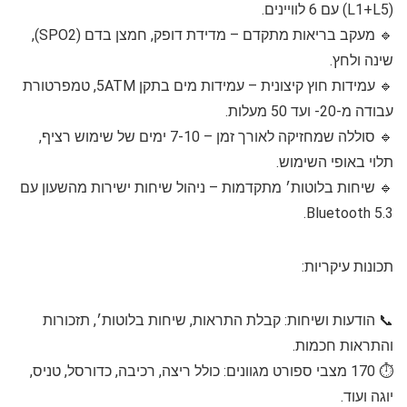
(L1+L5) עם 6 לוויינים.
🔹 מעקב בריאות מתקדם – מדידת דופק, חמצן בדם (SPO2),
שינה ולחץ.
🔹 עמידות חוץ קיצונית – עמידות מים בתקן 5ATM, טמפרטורת
עבודה מ-20- ועד 50 מעלות.
🔹 סוללה שמחזיקה לאורך זמן – 7-10 ימים של שימוש רציף,
תלוי באופי השימוש.
🔹 שיחות בלוטות׳ מתקדמות – ניהול שיחות ישירות מהשעון עם
Bluetooth 5.3.
תכונות עיקריות:
📞 הודעות ושיחות: קבלת התראות, שיחות בלוטות׳, תזכורות
והתראות חכמות.
⏱️ 170 מצבי ספורט מגוונים: כולל ריצה, רכיבה, כדורסל, טניס,
יוגה ועוד.