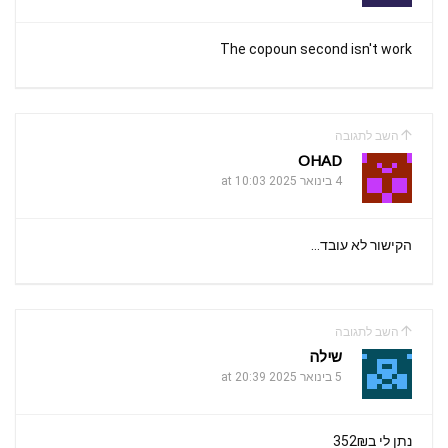
The copoun second isn't work
השב לתגובה
OHAD
4 בינואר 2025 at 10:03
הקישור לא עובד…
השב לתגובה
‫שילה
5 בינואר 2025 at 20:39
נתן לי ב352₪