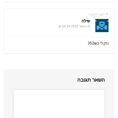
השב לתגובה
‫שילה
5 בינואר 2025 at 20:39
נתן לי ב352₪
השאר תגובה