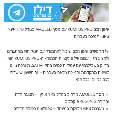
שעון חכם KUMI U5 PRO עם מסך AMOLED בגודל 1.43 אינץ',
GPS ותמיכה בעברית
💡 מחפשים שעון חכם שיכול להתמודד עם תנאי חוץ מאתגרים
ולהציע מגוון עצום של פונקציות חכמות? ה-KUMI U5 PRO הוא
בדיוק בשבילכם! עם עמידות למים בתקן 5ATM, מערכת ניווט
לוויינית מתקדמת ותמיכה מלאה בעברית – זה השעון שישדרג
לכם כל יום, בכל תנאי.
🔹 מסך AMOLED מרהיב בגודל 1.43 אינץ׳ – תצוגה חדה
וברורה, 466×466 פיקסלים.
🔹 מערכת GPS מדויקת במיוחד – טכנולוגיה כפולת תדרים