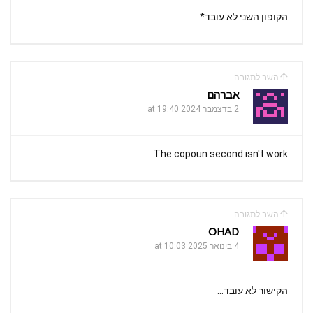
הקופון השני לא עובד*
השב לתגובה
אברהם
2 בדצמבר 2024 at 19:40
The copoun second isn't work
השב לתגובה
OHAD
4 בינואר 2025 at 10:03
הקישור לא עובד…