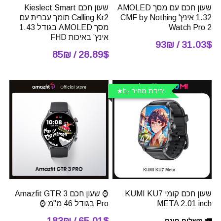
שעון חכם עם מסך AMOLED
שעון חכם Kieslect Smart
1.32 אינץ' CMF by Nothing
Calling Kr2 תומך עברית עם
Watch Pro 2
מסך AMOLED בגודל 1.43
אינץ’ באיכות FHD
31.03$ / 93₪
28.89$ / 85₪
ירידת מחיר 📉
שעון חכם קומי KUMI KU7
⌚ שעון חכם Amazfit GTR 3
META 2.01 inch
Pro בגודל 46 מ"מ ⌚
65.01$ / 183₪
🚛 משלוח חינם