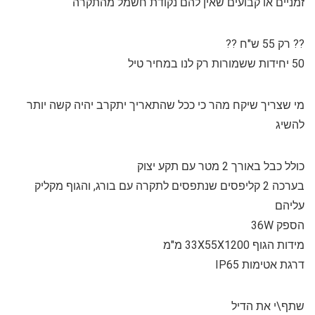
זמניים או קבועים שאין להם נקודת חשמל מהתקרה
?? רק 55 ש"ח ??
50 יחידות ששמורות רק לנו במחיר טיל
מי שצריך שיקח מהר כי ככל שהתאריך יתקרב יהיה קשה יותר
להשיג
כולל כבל באורך 2 מטר עם תקע יצוק
בערכה 2 קליפסים שנתפסים לתקרה עם בורג, והגוף מקליק
עליהם
הספק 36W
מידות הגוף 33X55X1200 מ"מ
דרגת אטימות IP65
שתף\י את הדיל