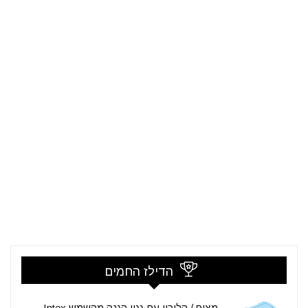
הדילז החמים
מצוף / הליכון עם גגון הגנה מהשמש Intex