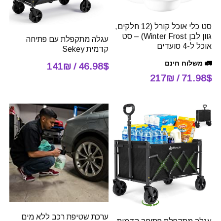
סט כלי אוכל קורל (12 חלקים,
גוון לבן Winter Frost) – סט
עגלה מתקפלת עם פתיחה
אוכל ל-4 סועדים
קדמית Sekey
🚛 משלוח חינם
46.98$ / 141₪
71.98$ / 217₪
ערכת שטיפת רכב ללא מים