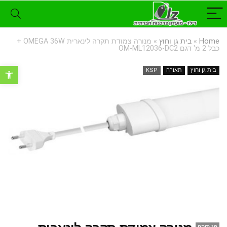
Home
»
בית גן וחוץ
»
מנורה צמודת תקרה לינארית OMEGA 36W +
כבל 2 מ' דגם OM-ML12036-DC2
פתח סרגל נ
בית גן וחוץ
תאורה
KSP