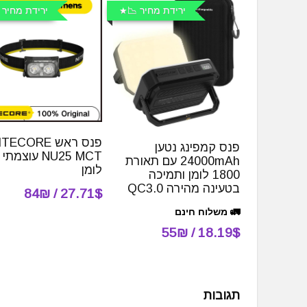
ירידת מחיר 📉
ירידת מחיר 
פנס ראש TECORE
פנס קמפינג נטען
24000mAh עם תאורת
לומן
1800 לומן ותמיכה
בטעינה מהירה QC3.0
27.71$ / 84₪
🚛 משלוח חינם
18.19$ / 55₪
תגובות