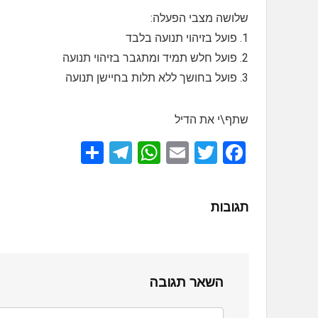
שלושה מצבי הפעלה:
1. פועל בזיהוי תנועה בלבד
2. פועל חלש תמיד ומתגבר בזיהוי תנועה
3. פועל בחושך ללא תלות בחיישן תנועה
שתף\י את הדיל
S
T
W
E
T
F
h
el
h
m
wi
a
ar
e
at
ail
tt
ce
תגובות
e
gr
s
er
b
a
A
o
m
p
o
השאר תגובה
p
k