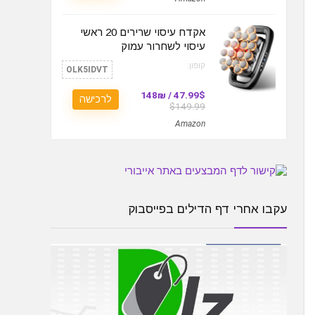
אקדח עיסוי שרירים 20 ראשי
עיסוי לשחרור עמוק
קופון:
OLK5IDVT
47.99$ / 148₪
לרכישה
$149.99
Amazon
עקבו אחרי דף הדילים בפייסבוק