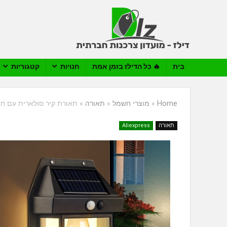
בית
🔥 כל הדילז בזמן אמת
חנויות
קטגוריות
Home
»
מוצרי חשמל
»
תאורה
»
תאורת קיר סולארית עם חי
תאורה
Aliexpress