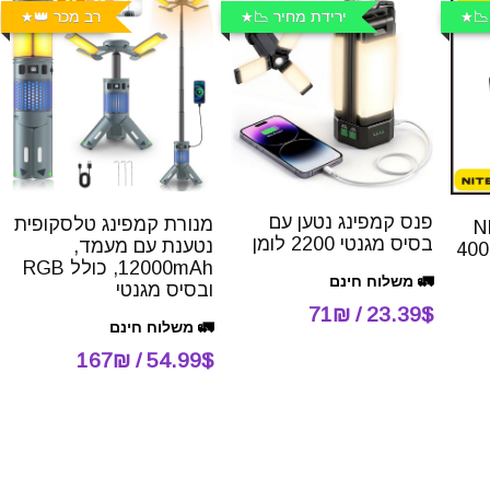
📉
ירידת מחיר 📉
רב מכר 👑
פנס קמפינג נטען עם
מנורת קמפינג טלסקופית
NI
בסיס מגנטי 2200 לומן
נטענת עם מעמד,
NU25 MCT עוצמתי 400
12000mAh, כולל RGB
🚛 משלוח חינם
ובסיס מגנטי
23.39$ / 71₪
🚛 משלוח חינם
54.99$ / 167₪