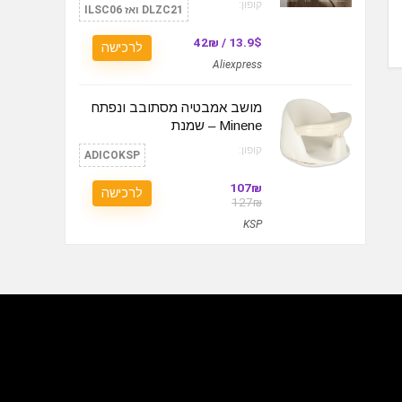
קופון:
DLZC21 ואז ILSC06
13.9$ / 42₪
לרכישה
Aliexpress
מושב אמבטיה מסתובב ונפתח
Minene – שמנת
קופון:
ADICOKSP
107₪
לרכישה
127₪
KSP