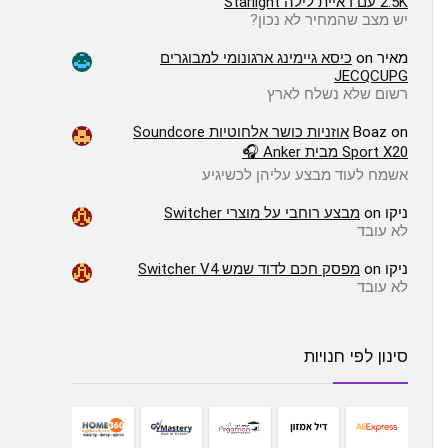
2.5K עם ראיית לילה Starlight
יש מצב שהמחיר לא נכון?
מאיר
on
כיסא גיימינג ארגונומי למבוגרים
JECQCUPG
רשום שלא נשלח לארץ
on
Boaz
אוזניות כושר אלחוטיות Soundcore
Sport X20 מבית Anker 🎧
אשמח לעוד מבצע עליהן לכשיגיע
ניקו
on
מבצע רוחבי על מוצרי Switcher
לא עובד
ניקו
on
מפסק חכם לדוד שמש Switcher V4
לא עובד
סינון לפי חנויות