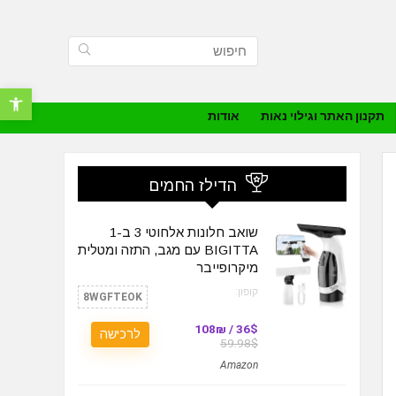
פתח סרגל נ
תקנון האתר וגילוי נאות
אודות
הדילז החמים
שואב חלונות אלחוטי 3 ב-1
BIGITTA עם מגב, התזה ומטלית
מיקרופייבר
קופון:
8WGFTEOK
36$ / 108₪
לרכישה
59.98$
Amazon