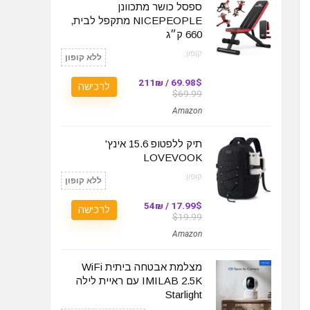
ספסל כושר מתכוונן
NICEPEOPLE מתקפל לבית,
660 ק״ג
קופון:
ללא קופון
69.98$ / 211₪
לרכישה
$69.99
Amazon
תיק ללפטופ 15.6 אינץ'
LOVEVOOK
קופון:
ללא קופון
17.99$ / 54₪
לרכישה
$19.99
Amazon
מצלמת אבטחה ביתית WiFi
IMILAB 2.5K עם ראיית לילה
Starlight