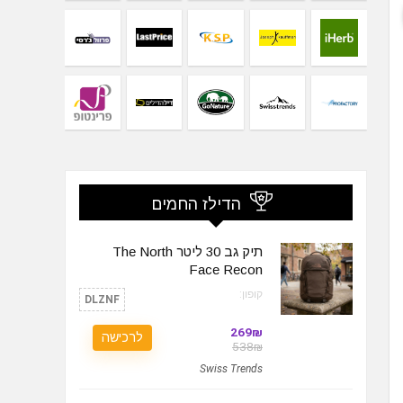
הדילז החמים
תיק גב 30 ליטר The North
Face Recon
קופון:
DLZNF
269₪
לרכישה
538₪
Swiss Trends