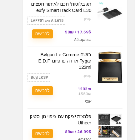
תג בלוטות' חכם לאיתור חפצים
eufy SmartTrack Card E30
קופון:
AIL615 ואז ILAFF01
17.59$ / 50₪
לרכישה
Aliexpress
בושם Bvlgari Le Gemme
Tygar או דה פרפיום E.D.P
125ml
קופון:
IBuyILKSP
1203₪
לרכישה
1550₪
KSP
פלנצ'ת יציקה עם ציפוי נון-סטיק
Utheer
26.99$ / 89₪
לרכישה
Amazon