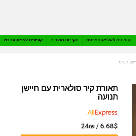
קופונים לאליאקספרסס
סקירות מוצרים
קופונים לאמזון⭐️חדש
ישן תנועה
תאורת קיר סולארית עם חיישן
תנועה
6.68$ / 24₪