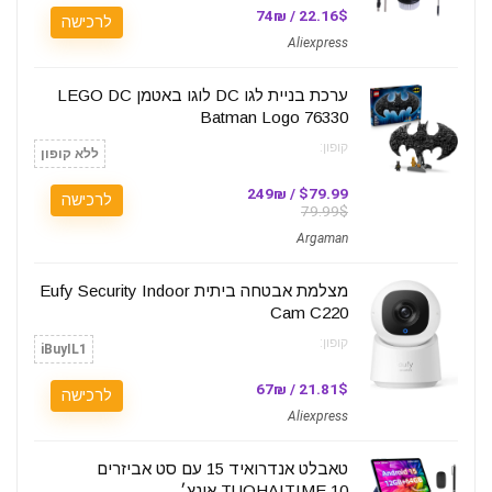
22.16$ / 74₪
לרכישה
Aliexpress
ערכת בניית לגו DC לוגו באטמן LEGO DC
Batman Logo 76330
קופון:
ללא קופון
$79.99 / 249₪
לרכישה
79.99$
Argaman
מצלמת אבטחה ביתית Eufy Security Indoor
Cam C220
קופון:
iBuyIL1
21.81$ / 67₪
לרכישה
Aliexpress
טאבלט אנדרואיד 15 עם סט אביזרים
TUOHAITIME 10 אינץ׳