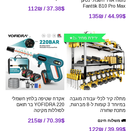
מפוח אוויר חשמלי נטען
Fanttik B10 Pro Max
37.38$ / 112₪
44.99$ / 135₪
ירידת מחיר 📉
מתלה קיר לכלי עבודה מוגבה
אקדח שטיפה בלחץ חשמלי
במיוחד 3 קומות ל-8 מברגות,
YOFIDRA 220 בר תואם
מתכת שחורה
לסוללות מקיטה
70.39$ / 215₪
🚛 משלוח חינם
39.99$ / 122₪