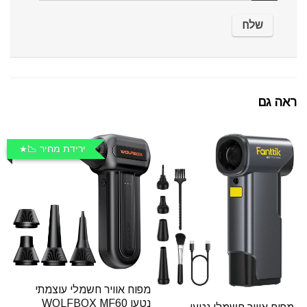
ראה גם
ירידת מחיר 📉
מפוח אוויר חשמלי עוצמתי
נטען WOLFBOX MF60