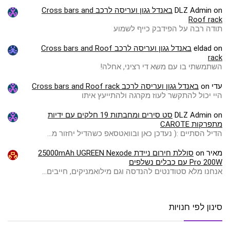
on
DLZ Admin
באנדל גגון ועריסה לרכב Cross bars and
Roof rack
תודה רבה על הפידבק כייף לשמוע
on
eldad
באנדל גגון ועריסה לרכב Cross bars and Roof
rack
השתמשתי בו עם משא די רציני, אחלה!
עדי
on
באנדל גגון ועריסה לרכב Cross bars and Roof rack
היי יכול להתקשר לעוז מקרגה ולהתייעץ איתו
on
DLZ Admin
סט סירים ומחבתות 19 חלקים עם ידיות
מתפרקות CAROTE
הדיל הסתיים :( ️נעדכן כאן ובוואטסאפ כשהדיל יחזור מ…
מאיר
on
סוללת חירום ניידת 25000mAh UGREEN Nexode
Pro 200W עם כבלים נשלפים
אנחנו מלא סטודנטים להנדסה וגם מילואמניקים, חייבים…
סינון לפי חנויות