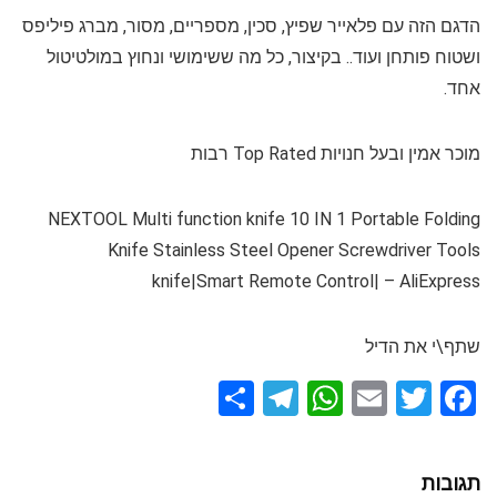
הדגם הזה עם פלאייר שפיץ, סכין, מספריים, מסור, מברג פיליפס
ושטוח פותחן ועוד.. בקיצור, כל מה ששימושי ונחוץ במולטיטול
אחד.
מוכר אמין ובעל חנויות Top Rated רבות
NEXTOOL Multi function knife 10 IN 1 Portable Folding
Knife Stainless Steel Opener Screwdriver Tools
knife|Smart Remote Control| – AliExpress
שתף\י את הדיל
S
T
W
E
T
F
h
el
h
m
wi
a
ar
e
at
ail
tt
ce
תגובות