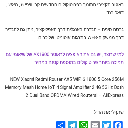
ראוטר תקציבי התומך בפרוטוקולים החדשים קרי וויפי 6 , מאש ,
דואל בנד
גרסה סינית – הגדרה באנגלית דרך האפליקציה, ניתן גם להגדיר
דרך ממשק ה-WEB בתרגום אוטומטי של כרום
למי שרוצה, יש גם את האופציה לראוטר AX1800 של שיאומי עם
תמיכה ביותר פרוטוקולים בתוספת קטנה במחיר
NEW Xiaomi Redmi Router AX5 WiFi 6 1800 5 Core 256M
Memory Mesh Home IoT 4 Signal Amplifier 2.4G 5GHz Both
2 Dual Band OFDMA|Wired Routers| – AliExpress
שתף\י את הדיל
S
T
W
E
T
F