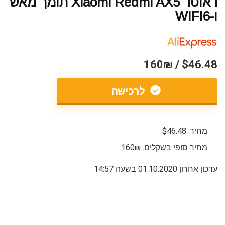
ראוטר Xiaomi Redmi AX5 תומך מאש
ו-WIFI6
$46.48 / 160₪
לרכישה
מחיר: $46.48
מחיר סופי בשקלים: 160₪
עדכון אחרון 01.10.2020 בשעה 14:57