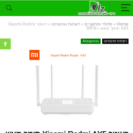
Home
»
סלולר ומחשבים
»
רשתות ואינטרנט
»
ראוטר Xiaomi Redmi
AX5 תומך מאש ו-WIFI6
פתח סרגל נ
רשתות ואינטרנט
Aliexpress