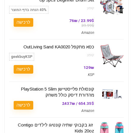
קופון:
40% הנחה בדף המוצר
23.99$ / 76₪
לרכישה
39.99$
Amazon
כסא מתקפל OutLiving Sand KA0020
קופון:
geekbuyKSP
129₪
לרכישה
KSP
קונסולת פלייסטיישן PlayStation 5 Slim
מהדורת דיסק כולל משחק
654.35$ / 2437₪
לרכישה
Amazon
זוג בקבוקי שתיה קונטיגו לילדים Contigo
Kids 20oz