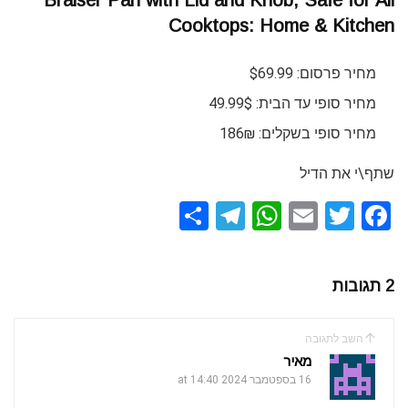
Braiser Pan with Lid and Knob, Safe for All
Cooktops: Home & Kitchen
מחיר פרסום: $69.99
מחיר סופי עד הבית: 49.99$
מחיר סופי בשקלים: 186₪
שתף\י את הדיל
S
T
W
E
T
F
h
el
h
m
wi
a
ar
e
at
ail
tt
ce
2 תגובות
e
gr
s
er
b
a
A
o
השב לתגובה
m
p
o
מאיר
k
16 בספטמבר 2024 at 14:40
p