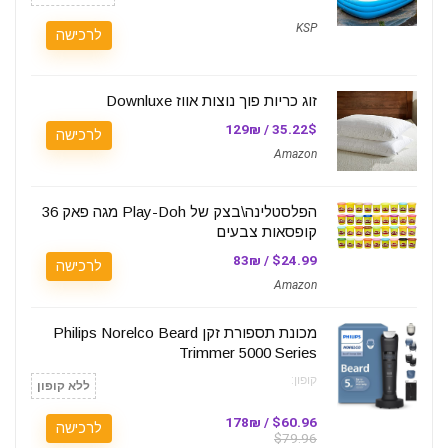
KSP
לרכישה
זוג כריות פוך נוצות אווז Downluxe
35.22$ / 129₪
לרכישה
Amazon
הפלסטלינה\בצק של Play-Doh מגה פאק 36
קופסאות צבעים
$24.99 / 83₪
לרכישה
Amazon
מכונת תספורת זקן Philips Norelco Beard
Trimmer 5000 Series
קופון:
ללא קופון
$60.96 / 178₪
לרכישה
$79.96