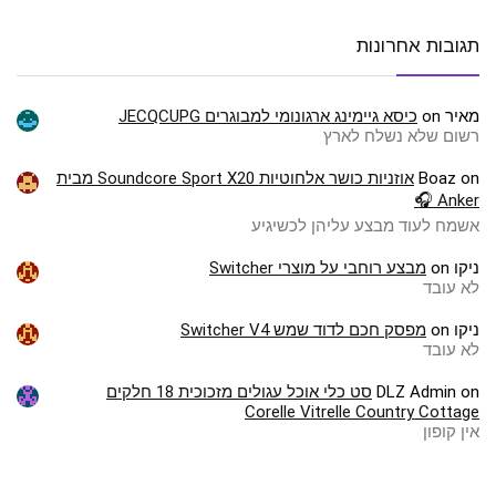
תגובות אחרונות
מאיר
on
כיסא גיימינג ארגונומי למבוגרים JECQCUPG
רשום שלא נשלח לארץ
on
Boaz
אוזניות כושר אלחוטיות Soundcore Sport X20 מבית
Anker 🎧
אשמח לעוד מבצע עליהן לכשיגיע
ניקו
on
מבצע רוחבי על מוצרי Switcher
לא עובד
ניקו
on
מפסק חכם לדוד שמש Switcher V4
לא עובד
on
DLZ Admin
סט כלי אוכל עגולים מזכוכית 18 חלקים
Corelle Vitrelle Country Cottage
אין קופון