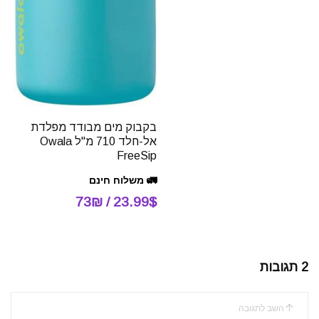
בקבוק מים מבודד מפלדת
אל-חלד 710 מ"ל Owala
FreeSip
🚛 משלוח חינם
23.99$ / 73₪
2 תגובות
השב לתגובה