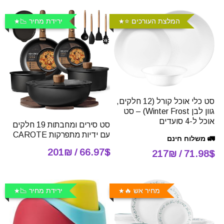
המלצת העורכים ⭐️
ירידת מחיר 📉
סט כלי אוכל קורל (12 חלקים,
גוון לבן Winter Frost) – סט
אוכל ל-4 סועדים
סט סירים ומחבתות 19 חלקים
עם ידיות מתפרקות CAROTE
🚛 משלוח חינם
66.97$ / 201₪
71.98$ / 217₪
מחיר אש 🔥
ירידת מחיר 📉