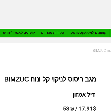
קופונים לאליאקספרסס
סקירות מוצרים
קופונים לאמזון⭐️חדש
BIMZ
מגב ריסוס לניקוי קל ונוח BIMZUC
17.91$ / 58₪