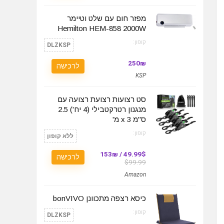
מפזר חום עם שלט וטיימר
Hemilton HEM-858 2000W
קופון:
DLZKSP
250₪
לרכישה
KSP
סט רצועות רצועת רצועה עם
מנגנון רטרקטבילי (4 יח') 2.5
ס"מ x 3 מ'
קופון:
ללא קופון
49.99$ / 153₪
לרכישה
$99.99
Amazon
כיסא רצפה מתכוונן bonVIVO
קופון:
DLZKSP