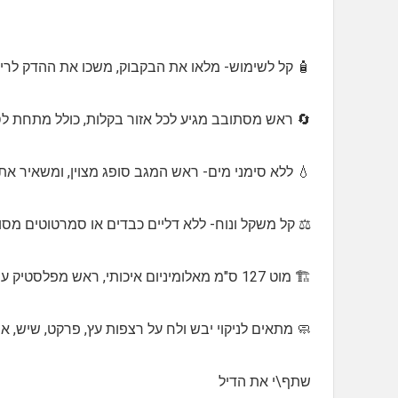
🧴 קל לשימוש- מלאו את הבקבוק, משכו את ההדק לריס
🔄 ראש מסתובב מגיע לכל אזור בקלות, כולל מתחת לס
💧 ללא סימני מים- ראש המגב סופג מצוין, ומשאיר א
⚖️ קל משקל ונוח- ללא דליים כבדים או סמרטוטים מסו
🏗️ מוט 127 ס"מ מאלומיניום איכותי, ראש מפלסטיק עמיד בפגיעות
🧼 מתאים לניקוי יבש ולח על רצפות עץ, פרקט, שיש, אר
שתף\י את הדיל