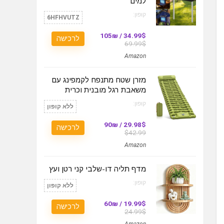
למים
קופון:
6HFHVUTZ
34.99$ / 105₪
לרכישה
69.99$
Amazon
מזרן שטח מתנפח לקמפינג עם
משאבת רגל מובנית וכרית
קופון:
ללא קופון
29.98$ / 90₪
לרכישה
$42.99
Amazon
מדף תליה דו-שלבי קני רטן ועץ
קופון:
ללא קופון
19.99$ / 60₪
לרכישה
24.99$
Amazon