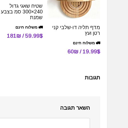
שטיח שאגי גדול
240×300 סמ בצבע
שמנת
מדף תליה דו-שלבי קני
🚛 משלוח חינם
רטן ועץ
59.99$ / 181₪
🚛 משלוח חינם
19.99$ / 60₪
תגובות
השאר תגובה