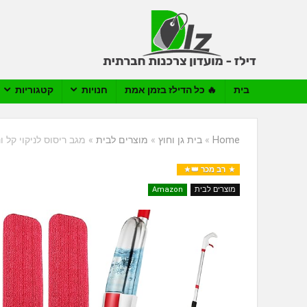
בית
🔥 כל הדילז בזמן אמת
חנויות
קטגוריות
Home
»
בית גן וחוץ
»
מוצרים לבית
»
מגב ריסוס לניקוי קל ונוח UC
רב מכר 👑
מוצרים לבית
Amazon