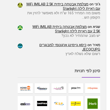
ג'וני
on
מצלמת אבטחה ביתית WiFi IMILAB 2.5K
עם ראיית לילה Starlight
משום מה המחיר 165 ש"ח ולא מאפשר להזין את
הקופון הש…
שגיא
on
מצלמת אבטחה ביתית WiFi IMILAB
2.5K עם ראיית לילה Starlight
יש מצב שהמחיר לא נכון?
מאיר
on
כיסא גיימינג ארגונומי למבוגרים
JECQCUPG
רשום שלא נשלח לארץ
סינון לפי חנויות