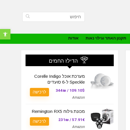
פתח סרגל נ
תקנון האתר וגילוי נאות
אודות
הדילז החמים
מערכת אוכל Corelle Indigo
Speckle ל-6 סועדים
109.10$ / 344₪
לרכישה
Amazon
מכונת גילוח Remington RX5
57.91€ / 231₪
לרכישה
Amazon