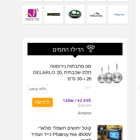
הדילז החמים
סט מחבתות נירוסטה
תלת-שכבתית DELARLO 20,
26 ו-30 ס"מ
קופון:
ללא קופון
42.49$ / 128₪
לרכישה
$49.99
Amazon
קוטל יתושים חשמלי סולארי
PhatroyYee 4500V נייד ועמיד