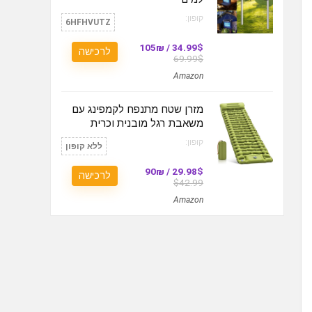
קופון:
6HFHVUTZ
34.99$ / 105₪
לרכישה
69.99$
Amazon
מזרן שטח מתנפח לקמפינג עם
משאבת רגל מובנית וכרית
קופון:
ללא קופון
29.98$ / 90₪
לרכישה
$42.99
Amazon