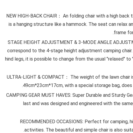
NEW HIGH-BACK CHAIR： An folding chair with a high back that
is a hanging structure like a hammock. The seat can relax a
frame for
4-STAGE HEIGHT ADJUSTMENT & 3-MODE ANGLE ADJUSTMEN
correspond to the 4-stage height adjustment camping chair. I
hind legs, it is possible to change from the usual "relaxed" to 
ULTRA-LIGHT & COMPACT： The weight of the lawn chair is a
49cm*23cm*17cm, with a special storage bag, does n
CAMPING GEAR MUST HAVES: Super Durable and Sturdy Gear 
last and was designed and engineered with the same 
RECOMMENDED OCCASIONS: Perfect for camping, hiking,
activities. The beautiful and simple chair is also suit