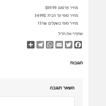
מחיר פרסום: $69.99
מחיר סופי עד הבית: 34.99$
מחיר סופי בשקלים: 131₪
שתף\י את הדיל
S
T
W
E
T
F
h
el
h
m
wi
a
ar
e
at
ail
tt
ce
תגובות
e
gr
s
er
b
a
A
o
m
p
o
השאר תגובה
p
k