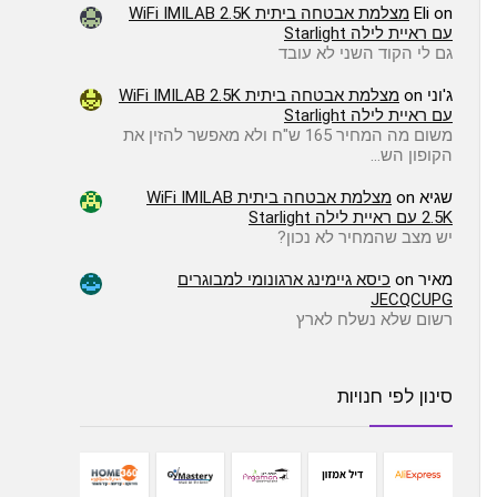
on
Eli
מצלמת אבטחה ביתית WiFi IMILAB 2.5K
עם ראיית לילה Starlight
גם לי הקוד השני לא עובד
ג'וני
on
מצלמת אבטחה ביתית WiFi IMILAB 2.5K
עם ראיית לילה Starlight
משום מה המחיר 165 ש"ח ולא מאפשר להזין את
הקופון הש…
שגיא
on
מצלמת אבטחה ביתית WiFi IMILAB
2.5K עם ראיית לילה Starlight
יש מצב שהמחיר לא נכון?
מאיר
on
כיסא גיימינג ארגונומי למבוגרים
JECQCUPG
רשום שלא נשלח לארץ
סינון לפי חנויות