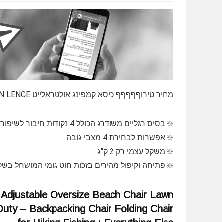
מחיר טירוףףףףף כיסא קמפינג אולטראלייט MOON LENCE עם משענת גבוהה בחצי מחיר ומשלוח חינם עד הבית?
❇️ בסיס רגליים משודרג הכולל 4 נקודות חיבור לשיפור היציבות וחלוקת העומס
❇️ אפשרות לבחירת 4 מצבי גובה
❇️ משקל עצמי רק 2 ק"ג
❇️ פתיחה וקיפול מהירים בזכות חוט גומי המושחל בש
Adjustable Oversize Beach Chair Lawn
Duty – Backpacking Chair Folding Chair