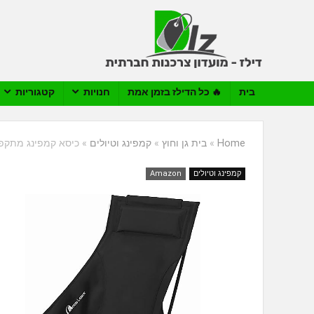
בית
🔥 כל הדילז בזמן אמת
חנויות
קטגוריות
Home
»
בית גן וחוץ
»
קמפינג וטיולים
»
כיסא קמפינג מתקפל אולטראלייט CE
קמפינג וטיולים
Amazon