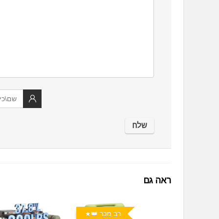
ראה גם
רב מכר 👑