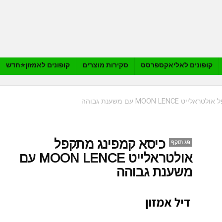
קופונים לאליאקספרסס
סקירות מוצרים
קופונים לאמזון⭐️חדש
MOON LEN עם משענת גבוהה
כיסא קמפינג מתקפל
פג תוקף
אולטראלייט MOON LENCE עם
משענת גבוהה