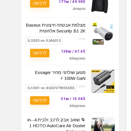
49.99$ / 177₪
לרכישה
Amazon
מצלמת אבטחה חיצונית Baseus
Security B1 2K אלחוטית
קופון:
ILMA012 ואז ILSS03
47.4$ / 138₪
לרכישה
Aliexpress
מטען שולחני מהיר Essager
100W GaN ⚡️
קופון:
X6SOV7W0SSKX ואז ILCD01
15.58$ / 51₪
לרכישה
Aliexpress
🌀 שואב אבק לרכב ולבית 4-in-
1 HOTO AutoCare Air Duster