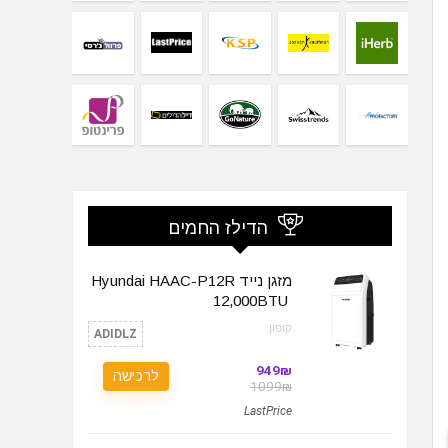
הדילז החמים
מזגן נייד Hyundai HAAC-P12R
קופון:
ADIDLZ
949₪
לרכישה
1099₪
LastPrice