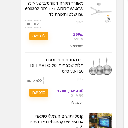
מאוורר תקרה דקורטיבי 52 אינץ'
ARROW 40W דגם 600302-009
עם שלט ותאורת לד
קופון:
ADIDLZ
299₪
לרכישה
599₪
LastPrice
סט מחבתות נירוסטה
תלת-שכבתית DELARLO 20,
26 ו-30 ס"מ
קופון:
ללא קופון
42.49$ / 128₪
לרכישה
$49.99
Amazon
קוטל יתושים חשמלי סולארי
PhatroyYee 4500V נייד ועמיד
למים