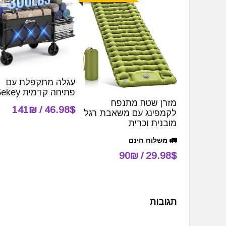
עגלה מתקפלת עם
פתיחה קדמית Sekey
מזרן שטח מתנפח
46.98$ / 141₪
לקמפינג עם משאבת רגל
מובנית וכרית
🚛 משלוח חינם
29.98$ / 90₪
תגובות