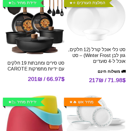
המלצת העורכים ⭐️
ירידת מחיר 📉
סט כלי אוכל קורל (12 חלקים,
גוון לבן Winter Frost) – סט
אוכל ל-4 סועדים
סט סירים ומחבתות 19 חלקים
עם ידיות מתפרקות CAROTE
🚛 משלוח חינם
66.97$ / 201₪
71.98$ / 217₪
מחיר אש 🔥
ירידת מחיר 📉