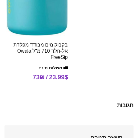
בקבוק מים מבודד מפלדת
אל-חלד 710 מ"ל Owala
FreeSip
🚛 משלוח חינם
23.99$ / 73₪
תגובות
השאר תגובה