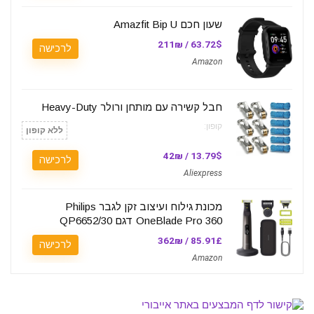
שעון חכם Amazfit Bip U
63.72$ / 211₪
לרכישה
Amazon
חבל קשירה עם מותחן ורולר Heavy-Duty
קופון:
ללא קופון
13.79$ / 42₪
לרכישה
Aliexpress
מכונת גילוח ועיצוב זקן לגבר Philips
OneBlade Pro 360 דגם QP6652/30
85.91£ / 362₪
לרכישה
Amazon