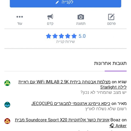
תגובות אחרונות
שגיא
on
מצלמת אבטחה ביתית WiFi IMILAB 2.5K עם ראיית
לילה Starlight
יש מצב שהמחיר לא נכון?
מאיר
on
כיסא גיימינג ארגונומי למבוגרים JECQCUPG
רשום שלא נשלח לארץ
on
Boaz
אוזניות כושר אלחוטיות Soundcore Sport X20 מבית
Anker 🎧