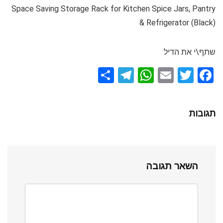
Space Saving Storage Rack for Kitchen Spice Jars, Pantry
& Refrigerator (Black)
שתף\י את הדיל
S
T
W
E
T
F
h
el
h
m
wi
a
ar
e
at
ail
tt
ce
תגובות
e
gr
s
er
b
a
A
o
m
p
o
השאר תגובה
p
k