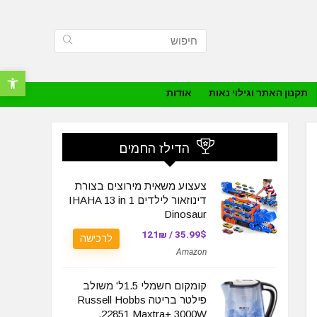
פתח סרגל נ
תקנון האתר וגילוי נאות
אודות
הדילז החמים
צעצוע משאית מירוצים בצורת
דינוזאור לילדים IHAHA 13 in 1
Dinosaur
35.99$ / 121₪
לרכישה
Amazon
קומקום חשמלי 1.5ל' משולב
פילטר בריטה Russell Hobbs
22851 Maxtra+ 3000W,