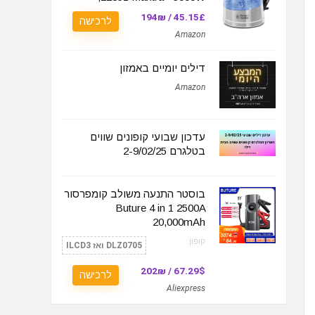
45.15£ / 194₪
לרכישה
Amazon
דילים יומיים באמזון
Amazon
עדכון שבועי קופונים שווים
בטלגרם 2-9/02/25
בוסטר התנעה משולב קומפרסור
Buture 4 in 1 2500A
20,000mAh
קופון:
DLZ0705 ואז ILCD3
67.29$ / 202₪
לרכישה
Aliexpress