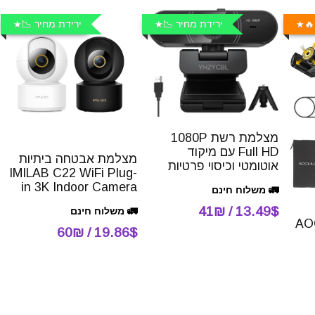
🔥
ירידת מחיר 📉
ירידת מחיר 📉
מצלמת רשת 1080P
Full HD עם מיקוד
מצלמת אבטחה ביתיות
אוטומטי וכיסוי פרטיות
IMILAB C22 WiFi Plug-
in 3K Indoor Camera
🚛 משלוח חינם
13.49$ / 41₪
🚛 משלוח חינם
AOCHU
19.86$ / 60₪