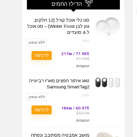
הדילז החמים
סט כלי אוכל קורל (12 חלקים,
גוון לבן Winter Frost) – סט אוכל
ל-4 סועדים
קופון:
ללא קופון
71.98$ / 217₪
לרכישה
61.95$
Amazon
טאג איתור חפצים מארז רביעייה
Samsung SmartTag2
קופון:
ללא קופון
60.97$ / 184₪
לרכישה
$53.98
Amazon
מושב אמבטיה מסתובב ונפתח