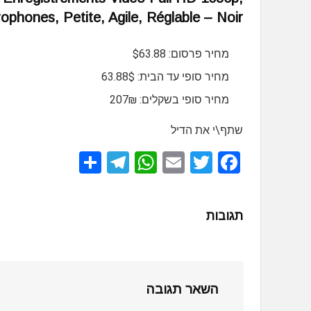
phones, Petite, Agile, Réglable – Noir
מחיר פרסום: $63.88
מחיר סופי עד הבית: 63.88$
מחיר סופי בשקלים: 207₪
שתף\י את הדיל
S
T
W
E
T
F
h
el
h
m
wi
a
ar
e
at
ail
tt
ce
תגובות
e
gr
s
er
b
a
A
o
m
p
o
השאר תגובה
p
k