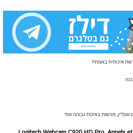
 רשת איכותית באמת!!
נליין, פגישות באיכות גבוהה ועוד
Logitech Webcam C920 HD Pro, Appels et 