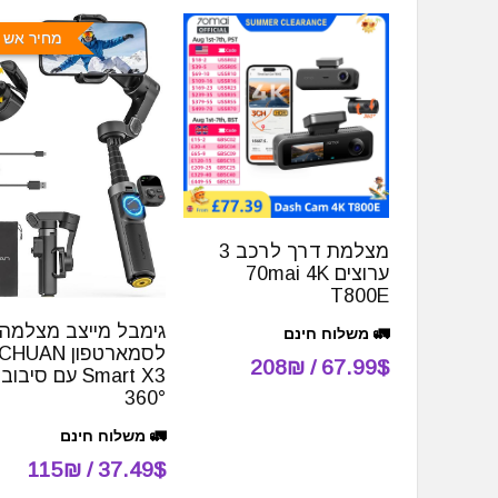
מחיר אש 
מצלמת דרך לרכב 3
ערוצים 70mai 4K
T800E
גימבל מייצב מצלמה
🚛 משלוח חינם
לסמארטפון AN
67.99$ / 208₪
Smart X3 עם סיבוב
360°
🚛 משלוח חינם
37.49$ / 115₪