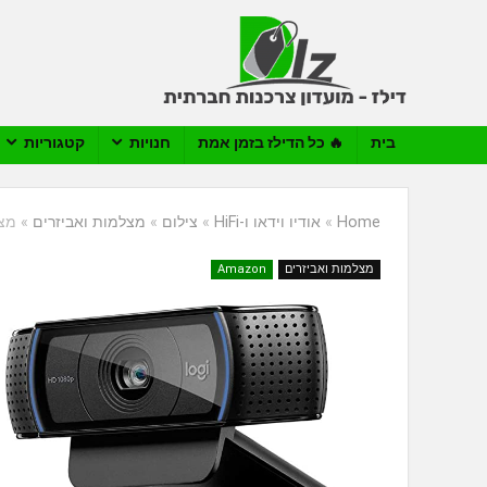
בית
🔥 כל הדילז בזמן אמת
חנויות
קטגוריות
Home
»
אודיו וידאו ו-HiFi
»
צילום
»
מצלמות ואביזרים
»
מצלמת רשת
מצלמות ואביזרים
Amazon