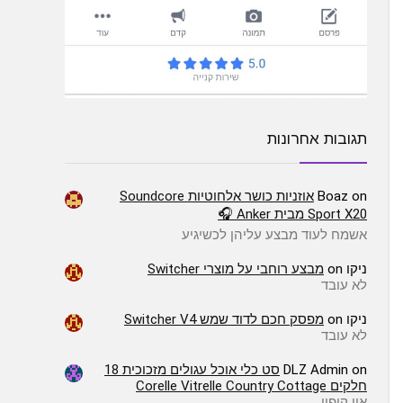
תגובות אחרונות
on
Boaz
אוזניות כושר אלחוטיות Soundcore
Sport X20 מבית Anker 🎧
אשמח לעוד מבצע עליהן לכשיגיע
ניקו
on
מבצע רוחבי על מוצרי Switcher
לא עובד
ניקו
on
מפסק חכם לדוד שמש Switcher V4
לא עובד
on
DLZ Admin
סט כלי אוכל עגולים מזכוכית 18
חלקים Corelle Vitrelle Country Cottage
אין קופון