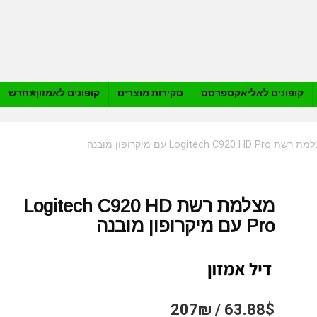
קופונים לאליאקספרסס
סקירות מוצרים
קופונים לאמזון⭐️חדש
 Logitech C920 HD Pro עם מיקרופון מובנה
מצלמת רשת Logitech C920 HD
Pro עם מיקרופון מובנה
63.88$ / 207₪