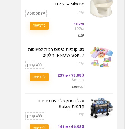
Minene – שמנת
קופון:
ADICOKSP
107₪
לרכישה
127₪
KSP
סט קוביות טיפוס רכות לפעוטות
IFNOW Soft, 7 חלקים
קופון:
ללא קופון
78.98$ / 237₪
לרכישה
$89.99
Amazon
עגלה מתקפלת עם פתיחה
קדמית Sekey
קופון:
ללא קופון
46.98$ / 141₪
לרכישה