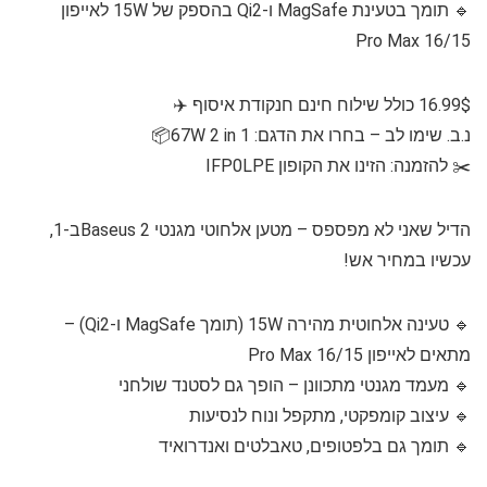
🔹 תומך בטעינת MagSafe ו-Qi2 בהספק של 15W לאייפון
16/15 Pro Max
16.99$ כולל שילוח חינם חנקודת איסוף ✈️
נ.ב. שימו לב – בחרו את הדגם: 67W 2 in 1📦
✂️ להזמנה: הזינו את הקופון IFP0LPE
הדיל שאני לא מפספס – מטען אלחוטי מגנטי Baseus 2ב-1,
עכשיו במחיר אש!
🔹 טעינה אלחוטית מהירה 15W (תומך MagSafe ו-Qi2) –
מתאים לאייפון 16/15 Pro Max
🔹 מעמד מגנטי מתכוונן – הופך גם לסטנד שולחני
🔹 עיצוב קומפקטי, מתקפל ונוח לנסיעות
🔹 תומך גם בלפטופים, טאבלטים ואנדרואיד