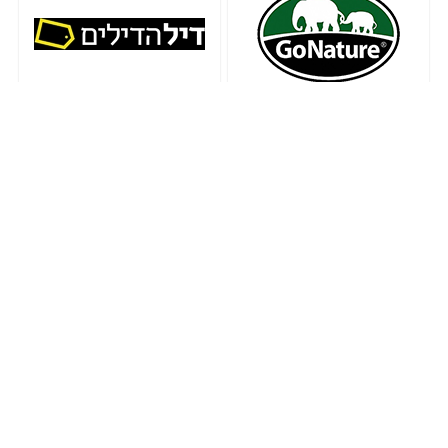
הדילז החמים