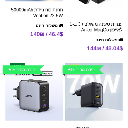
תחנת כוח ניידת 50000mAh
Vention 22.5W
עמדת טעינה משולבת 3 ב-1
🚛 משלוח חינם
לאייפון Anker MagGo
46.4$ / 140₪
🚛 משלוח חינם
48.04$ / 144₪
ירידת מחיר 📉
ירידת מחיר 📉