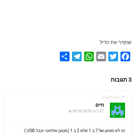
שתף\י את הדיל
S
T
W
E
T
F
h
el
h
m
wi
a
ar
e
at
ail
tt
ce
3 תגובות
e
gr
s
er
b
a
A
o
השב לתגובה
m
p
o
חיים
k
27 ביוני 2025 at 08:56
p
זה לא מטען של 7 ב 1 אלא 2 ב 1 (מטען אלחוטי וכבל USB ).