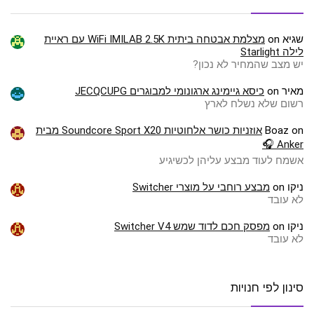
שגיא
on
מצלמת אבטחה ביתית WiFi IMILAB 2.5K עם ראיית
לילה Starlight
יש מצב שהמחיר לא נכון?
מאיר
on
כיסא גיימינג ארגונומי למבוגרים JECQCUPG
רשום שלא נשלח לארץ
on
Boaz
אוזניות כושר אלחוטיות Soundcore Sport X20 מבית
Anker 🎧
אשמח לעוד מבצע עליהן לכשיגיע
ניקו
on
מבצע רוחבי על מוצרי Switcher
לא עובד
ניקו
on
מפסק חכם לדוד שמש Switcher V4
לא עובד
סינון לפי חנויות