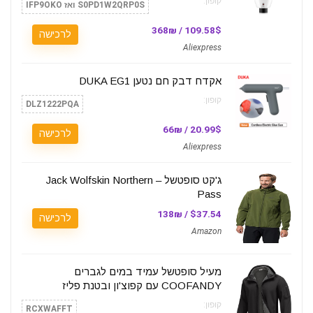
קופון:
S0PD1W2QRP0S ואז IFP9OKO
109.58$ / 368₪
לרכישה
Aliexpress
אקדח דבק חם נטען DUKA EG1
קופון:
DLZ1222PQA
20.99$ / 66₪
לרכישה
Aliexpress
ג'קט סופטשל – Jack Wolfskin Northern
Pass
$37.54 / 138₪
לרכישה
Amazon
מעיל סופטשל עמיד במים לגברים
COOFANDY עם קפוצ'ון ובטנת פליז
קופון:
RCXWAFFT