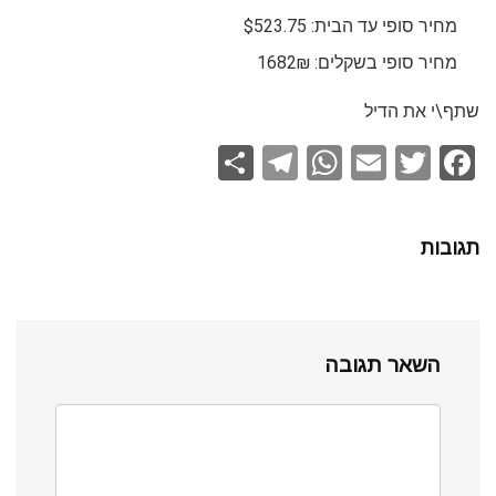
מחיר סופי עד הבית: $523.75
מחיר סופי בשקלים: 1682₪
שתף\י את הדיל
S
T
W
E
T
F
h
el
h
m
wi
a
ar
e
at
ail
tt
ce
תגובות
e
gr
s
er
b
a
A
o
m
p
o
השאר תגובה
p
k