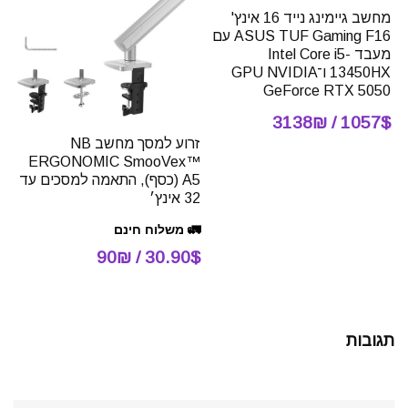
מחשב גיימינג נייד 16 אינץ'
ASUS TUF Gaming F16 עם
מעבד Intel Core i5-
13450HX ו־GPU NVIDIA
GeForce RTX 5050
1057$ / 3138₪
זרוע למסך מחשב NB
ERGONOMIC SmooVex™
A5 (כסף), התאמה למסכים עד
32 אינץ׳
🚛 משלוח חינם
30.90$ / 90₪
תגובות