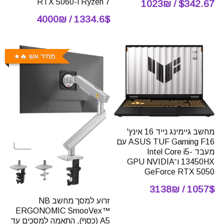
Ryzen 7 ו-RTX 5060
$342.67 / 1023₪
1334.6$ / 4000₪
מחיר אש 🔥
מחשב גיימינג נייד 16 אינץ'
ASUS TUF Gaming F16 עם
מעבד Intel Core i5-
13450HX ו־GPU NVIDIA
GeForce RTX 5050
1057$ / 3138₪
זרוע למסך מחשב NB
ERGONOMIC SmooVex™
A5 (כסף), התאמה למסכים עד