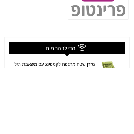
הדילז החמים
מזרן שטח מתנפח לקמפינג עם משאבת רגל
מובנית וכרית
קופון:
ללא קופון
29.98$ / 90₪
לרכישה
$42.99
Amazon
מדף תליה דו-שלבי קני רטן ועץ
קופון:
ללא קופון