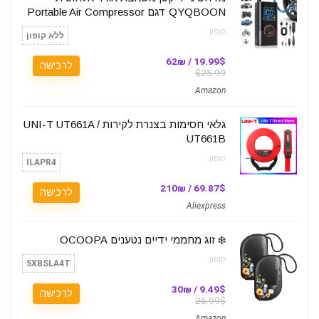
QYQBOON דגם Portable Air Compressor
קופון:
ללא קופון
19.99$ / 62₪
לרכישה
$25.99
Amazon
גלאי חסימות בצנרת לקירות UNI-T UT661A /
UT661B
קופון:
ILAPR4
69.87$ / 210₪
לרכישה
Aliexpress
❄️ זוג מחממי ידיים נטענים OCOOPA
קופון:
5XBSLA4T
9.49$ / 30₪
לרכישה
26.99$
Amazon