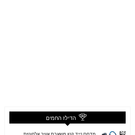
הדילז החמים
מדחס נייד קטן משאבת אוויר אלחוטית