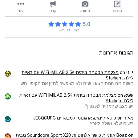
תגובות אחרונות
ג'וני
on
מצלמת אבטחה ביתית WiFi IMILAB 2.5K עם ראיית
לילה Starlight
משום מה המחיר 165 ש"ח ולא מאפשר להזין את הקופון הש…
שגיא
on
מצלמת אבטחה ביתית WiFi IMILAB 2.5K עם ראיית
לילה Starlight
יש מצב שהמחיר לא נכון?
מאיר
on
כיסא גיימינג ארגונומי למבוגרים JECQCUPG
רשום שלא נשלח לארץ
on
Boaz
אוזניות כושר אלחוטיות Soundcore Sport X20 מבית