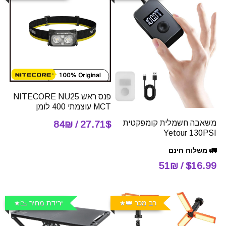
פנס ראש NITECORE NU25
MCT עוצמתי 400 לומן
משאבה חשמלית קומפקטית
27.71$ / 84₪
Yetour 130PSI
🚛 משלוח חינם
$16.99 / 51₪
רב מכר 👑
ירידת מחיר 📉