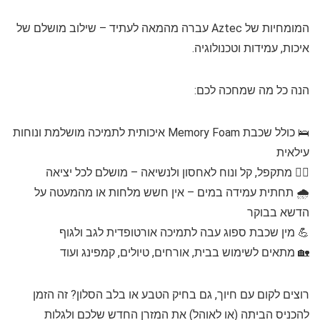
המומחיות של Aztec עברה מהמאה לעתיד – שילוב מושלם של
איכות, עמידות וטכנולוגיה.
הנה כל מה שמחכה לכם:
🛌 כולל שכבת Memory Foam איכותית לתמיכה מושלמת ונוחות
עילאית
🚶‍♂️ מתקפל, קל ונוח לאחסון ולנשיאה – מושלם לכל יציאה
🌧️ תחתית עמידה במים – אין חשש מלחות או מהמעטה על
הדשא בבוקר
💪 מין שכבת ספוג עבה לתמיכה אורטופדית לגב ולגוף
🏡 מתאים לשימוש בבית, אורחים, טיולים, קמפינג ועוד
רוצים לקום עם חיוך, גם בחיק הטבע או בלב הסלון? זה הזמן
להכניס הביתה (או לאוהל) את המזרן החדש שלכם ולגלות