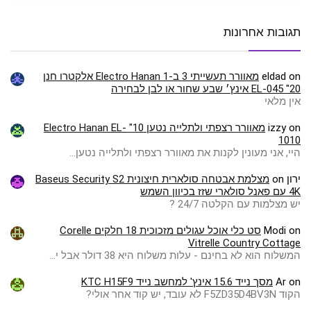
תגובות אחרונות
on
eldad
מאוורר תעשייתי 3 ב-1 Electro Hanan אלקטרו חנן
EL-045 "20 אינץ׳ שבע שחור או לבן לבחירה
אין מלאי
on
izzy
מאוורר רצפתי ולתלייה נטען 10" Electro Hanan EL-
1010
היי, אני מעונין לקנות את מאוורר רצפתי ולתלייה נטען…
ירון
on
מצלמת אבטחה סולארית חיצונית Baseus Security S2
4K עם פאנל סולארי שזז בכיוון השמש
יש מצלמות עם הקלטה 24/7 ?
on
Modi
סט כלי אוכל עגולים מזכוכית 18 חלקים Corelle
Vitrelle Country Cottage
המשלוח הוא לא בחינם - עלות משלוח היא 38 דולר אבל י…
on
Ar
מסך נייד 15.6 אינץ' למחשב נייד KTC H15F9
הקוד F5ZD35D4BV3N לא עובד, יש קוד אחר אולי?