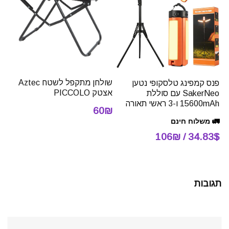
שולחן מתקפל לשטח Aztec
פנס קמפינג טלסקופי נטען
אצטק PICCOLO
SakerNeo עם סוללת
15600mAh ו-3 ראשי תאורה
60₪
🚛 משלוח חינם
34.83$ / 106₪
תגובות