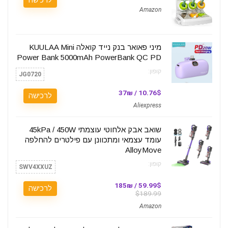
לרכישה
Amazon
מיני פאואר בנק נייד קואלה KUULAA Mini
Power Bank 5000mAh PowerBank QC PD
קופון:
JG0720
10.76$ / 37₪
לרכישה
Aliexpress
שואב אבק אלחוטי עוצמתי 45kPa / 450W
עומד עצמאי ומתכוונן עם פילטרים להחלפה
AlloyMove
קופון:
SWV4XXUZ
59.99$ / 185₪
לרכישה
$189.99
Amazon