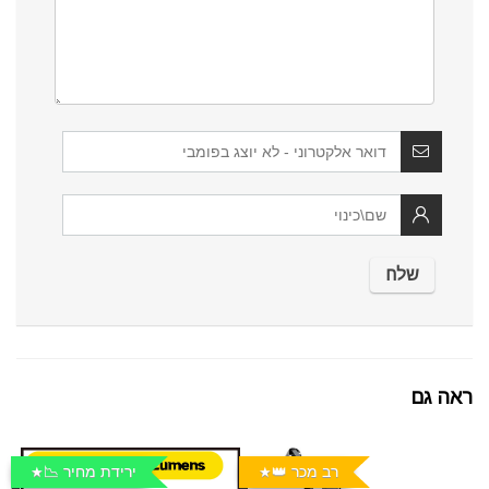
ראה גם
רב מכר 👑
ירידת מחיר 📉