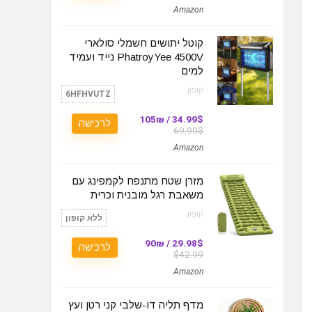
Amazon
קוטל יתושים חשמלי סולארי
PhatroyYee 4500V נייד ועמיד
למים
קופון:
6HFHVUTZ
34.99$ / 105₪
לרכישה
69.99$
Amazon
מזרן שטח מתנפח לקמפינג עם
משאבת רגל מובנית וכרית
קופון:
ללא קופון
29.98$ / 90₪
לרכישה
$42.99
Amazon
מדף תליה דו-שלבי קני רטן ועץ