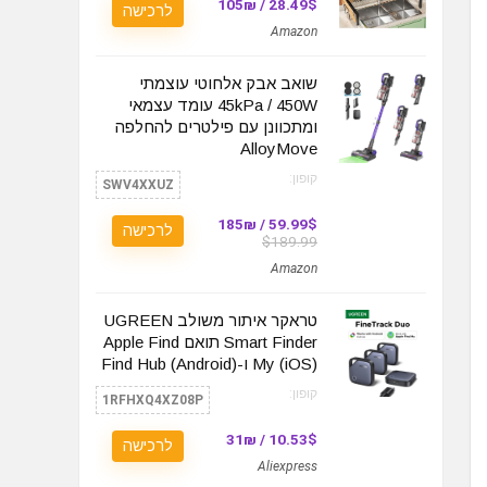
28.49$ / 105₪
לרכישה
Amazon
שואב אבק אלחוטי עוצמתי
45kPa / 450W עומד עצמאי
ומתכוונן עם פילטרים להחלפה
AlloyMove
קופון:
SWV4XXUZ
59.99$ / 185₪
לרכישה
$189.99
Amazon
טראקר איתור משולב UGREEN
Smart Finder תואם Apple Find
My (iOS) ו-Find Hub (Android)
קופון:
1RFHXQ4XZ08P
10.53$ / 31₪
לרכישה
Aliexpress