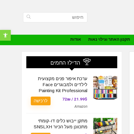
פתח סרגל נ
תקנון האתר וגילוי נאות
אודות
הדילז החמים
ערכת איפור פנים מקצועית
לילדים ולמבוגרים Face
Painting Kit Professional
21.99$ / 72₪
לרכישה
Amazon
מתקן ייבוש כלים דו-קומתי
מתכוונן מעל הכיור SNSLXH