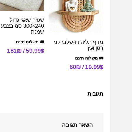
שטיח שאגי גדול
240×300 סמ בצבע
שמנת
מדף תליה דו-שלבי קני
🚛 משלוח חינם
רטן ועץ
59.99$ / 181₪
🚛 משלוח חינם
19.99$ / 60₪
תגובות
השאר תגובה