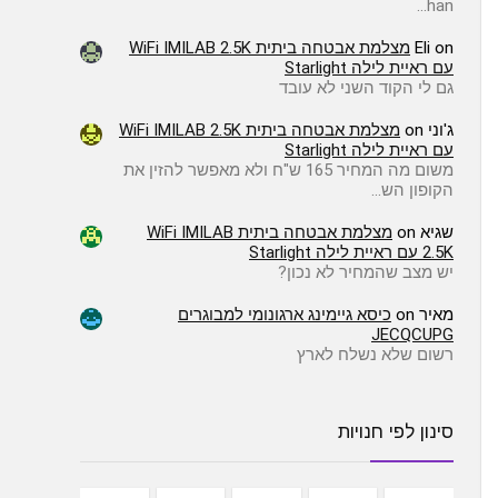
han…
on
Eli
מצלמת אבטחה ביתית WiFi IMILAB 2.5K
עם ראיית לילה Starlight
גם לי הקוד השני לא עובד
ג'וני
on
מצלמת אבטחה ביתית WiFi IMILAB 2.5K
עם ראיית לילה Starlight
משום מה המחיר 165 ש"ח ולא מאפשר להזין את
הקופון הש…
שגיא
on
מצלמת אבטחה ביתית WiFi IMILAB
2.5K עם ראיית לילה Starlight
יש מצב שהמחיר לא נכון?
מאיר
on
כיסא גיימינג ארגונומי למבוגרים
JECQCUPG
רשום שלא נשלח לארץ
סינון לפי חנויות