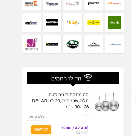
הדילז החמים
סט מחבתות נירוסטה
תלת-שכבתית DELARLO 20,
26 ו-30 ס"מ
קופון:
ללא קופון
42.49$ / 128₪
לרכישה
$49.99