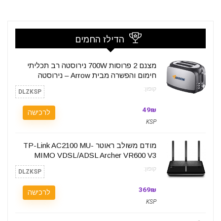
הדילז החמים
מצנם 2 פרוסות 700W נירוסטה רב תכליתי
חימום והפשרה מבית Arrow – נירוסטה
קופון:
DLZKSP
49₪
לרכישה
KSP
מודם משולב ראוטר TP-Link AC2100 MU-
MIMO VDSL/ADSL Archer VR600 V3
קופון:
DLZKSP
369₪
לרכישה
KSP