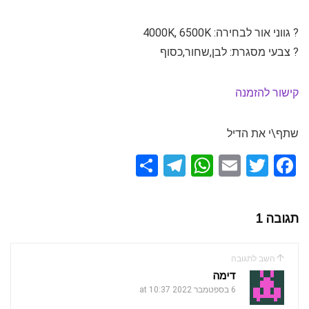
? גווני אור לבחירה: 4000K, 6500K
? צבעי מסגרת: לבן,שחור,כסוף
קישור להזמנה
שתף\י את הדיל
S
T
W
E
T
F
h
el
h
m
wi
a
ar
e
at
ail
tt
ce
תגובה 1
e
gr
s
er
b
a
A
o
השב לתגובה
m
p
o
דימה
k
6 בספטמבר 2022 at 10:37
p