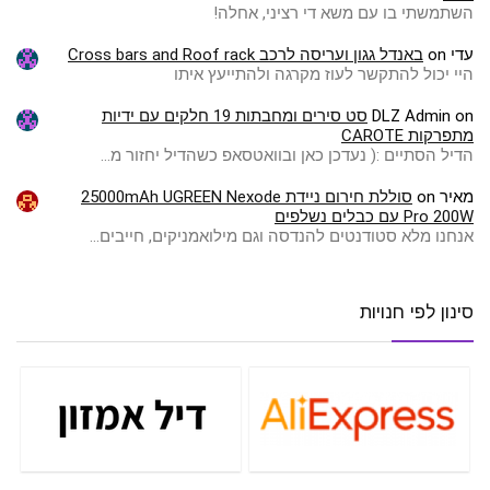
השתמשתי בו עם משא די רציני, אחלה!
עדי
on
באנדל גגון ועריסה לרכב Cross bars and Roof rack
היי יכול להתקשר לעוז מקרגה ולהתייעץ איתו
on
DLZ Admin
סט סירים ומחבתות 19 חלקים עם ידיות
מתפרקות CAROTE
הדיל הסתיים :( ️נעדכן כאן ובוואטסאפ כשהדיל יחזור מ…
מאיר
on
סוללת חירום ניידת 25000mAh UGREEN Nexode
Pro 200W עם כבלים נשלפים
אנחנו מלא סטודנטים להנדסה וגם מילואמניקים, חייבים…
סינון לפי חנויות