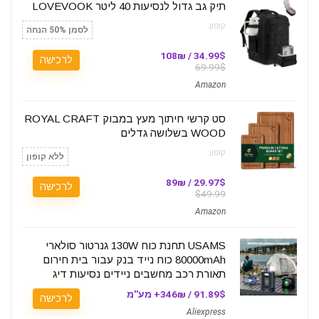
תיק גב גדול לנסיעות 40 ליטר LOVEVOOK
קופון:
לסמן 50% הנחה
34.99$ / 108₪
לרכישה
69.99$
Amazon
סט קרשי חיתוך מעץ במבוק ROYAL CRAFT
WOOD בשלושה גדלים
קופון:
ללא קופון
29.97$ / 89₪
לרכישה
$49.99
Amazon
USAMS תחנת כוח 130W גנרטור סולארי
80000mAh כוח נייד בנק עבור בית חירום
תאורת רכב מחשבים ניידים נסיעות דיג
91.89$ / 346₪+ מע''מ
לרכישה
Aliexpress