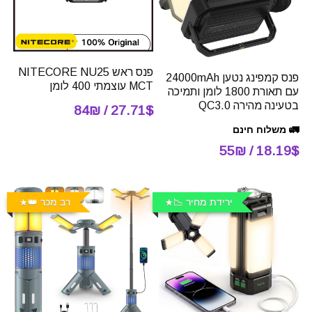
פנס ראש NITECORE NU25
פנס קמפינג נטען 24000mAh
MCT עוצמתי 400 לומן
עם תאורת 1800 לומן ותמיכה
בטעינה מהירה QC3.0
27.71$ / 84₪
🚛 משלוח חינם
18.19$ / 55₪
ירידת מחיר 📉
רב מכר 👑