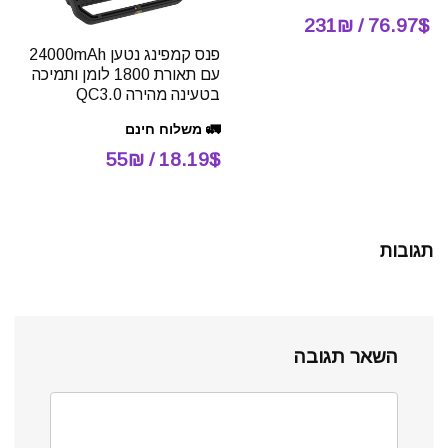
76.97$ / 231₪
פנס קמפינג נטען 24000mAh
עם תאורת 1800 לומן ותמיכה
בטעינה מהירה QC3.0
🚛 משלוח חינם
18.19$ / 55₪
תגובות
השאר תגובה